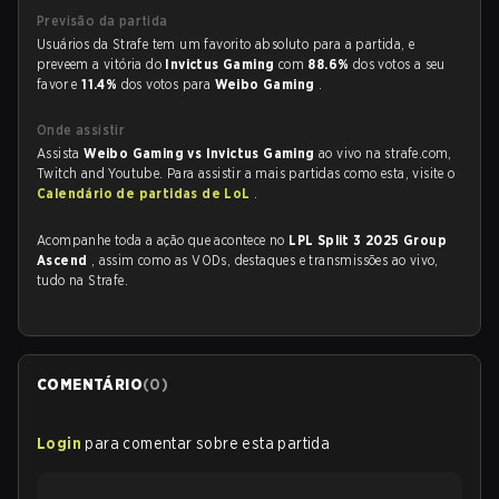
Previsão da partida
Usuários da Strafe tem um favorito absoluto para a partida, e
preveem a vitória do
Invictus Gaming
com
88.6%
dos votos a seu
favor e
11.4%
dos votos para
Weibo Gaming
.
Onde assistir
Assista
Weibo Gaming vs Invictus Gaming
ao vivo na strafe.com,
Twitch and Youtube. Para assistir a mais partidas como esta, visite o
Calendário de partidas de LoL
.
Acompanhe toda a ação que acontece no
LPL Split 3 2025 Group
Ascend
, assim como as VODs, destaques e transmissões ao vivo,
tudo na Strafe.
COMENTÁRIO
(
0
)
Login
para comentar sobre esta partida