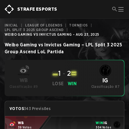
STRAFE ESPORTS
INICIAL
|
LEAGUE OF LEGENDS
|
TORNEIOS
|
LPL SPLIT 3 2025 GROUP ASCEND
|
WEIBO GAMING VS INVICTUS GAMING - AUG 23, 2025
Weibo Gaming
vs
Invictus Gaming
–
LPL Split 3 2025
Group Ascend
LoL
Partida
1
-
2
IG
WB
LOSE
WIN
Classificação #9
Classificação #7
VOTOS
343 Previsões
WB
WIN
IG
39 Votos
304 Votos