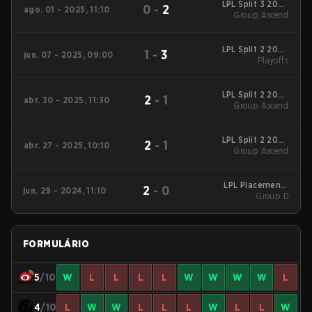
LPL Split 3 2025
0
-
2
ago. 01 - 2025, 11:10
Group Ascend
Group Ascend
LPL Split 2 2025
1
-
3
jun. 07 - 2025, 09:00
Playoffs
Playoffs
LPL Split 2 2025
2
-
1
abr. 30 - 2025, 11:30
Group Ascend
Group Ascend
LPL Split 2 2025
2
-
1
abr. 27 - 2025, 10:10
Group Ascend
Group Ascend
LPL Placements
2
-
0
jun. 29 - 2024, 11:10
Summer 2024 Group
Group D
D
FORMULÁRIO
5
/10
W
L
L
L
L
W
W
W
W
L
4
/10
L
W
W
L
L
L
W
L
L
W