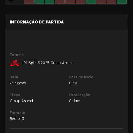
INFORMAÇÃO DE PARTIDA
Torneio
LPL Split 3 2025 Group Ascend
Data
Hora de início
23 agosto
11:50
Etapa
Localização
Group Ascend
Online
Formato
Best of 3