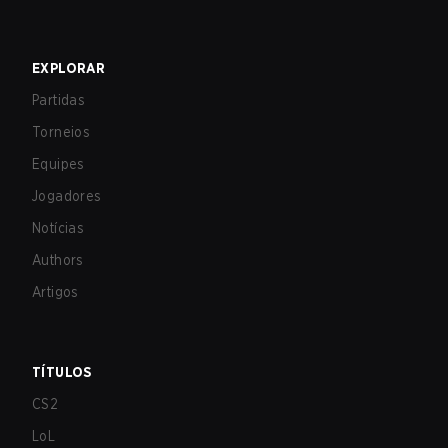
EXPLORAR
Partidas
Torneios
Equipes
Jogadores
Notícias
Authors
Artigos
TÍTULOS
CS2
LoL