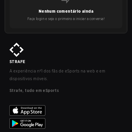
Nenhum comentário ainda
Faça login e seja o primeiro a iniciar a conversa!
STRAFE
A experiência nº1 dos fãs de eSports na web e em
dispositivos móveis.
Strafe, tudo em eSports