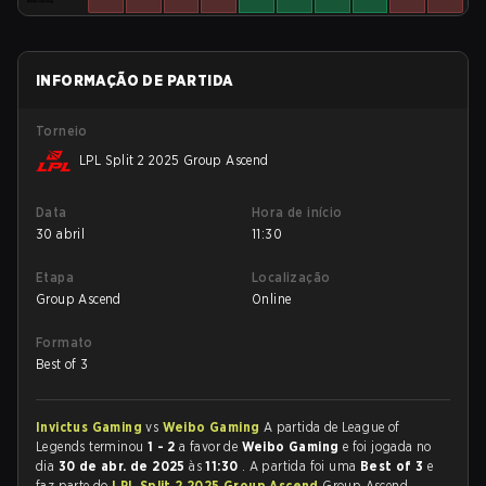
INFORMAÇÃO DE PARTIDA
Torneio
LPL Split 2 2025 Group Ascend
Data
Hora de início
30 abril
11:30
Etapa
Localização
Group Ascend
Online
Formato
Best of 3
Invictus Gaming
vs
Weibo Gaming
A partida de League of
Legends terminou
1 - 2
a favor de
Weibo Gaming
e foi jogada no
dia
30 de abr. de 2025
às
11:30
. A partida foi uma
Best of 3
e
faz parte do
LPL Split 2 2025 Group Ascend
Group Ascend.