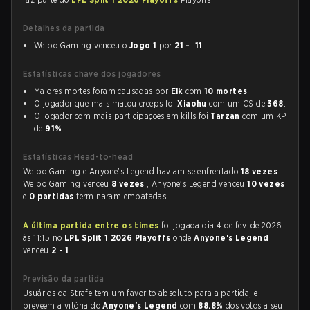
Detalhes da partida
Weibo Gaming venceu o
Jogo 1
por
21 - 11
Estatísticas chave dos jogadores
Maiores mortes foram causadas por
Elk
com
10 mortes
.
O jogador que mais matou creeps foi
Xiaohu
com um CS de
368
.
O jogador com mais participações em kills foi
Tarzan
com um KP
de
91%
.
Estatísticas Head-to-head
Weibo Gaming e Anyone's Legend haviam se enfrentado
18 vezes
.
Weibo Gaming venceu
8 vezes
, Anyone's Legend venceu
10 vezes
e
0 partidas
terminaram empatadas.
A última partida entre os times
foi jogada dia 4 de fev. de 2026
às 11:15 no
LPL Split 1 2026 Playoffs
onde
Anyone's Legend
venceu
2 - 1
.
Previsão da partida
Usuários da Strafe tem um favorito absoluto para a partida, e
preveem a vitória do
Anyone's Legend
com
88.8%
dos votos a seu