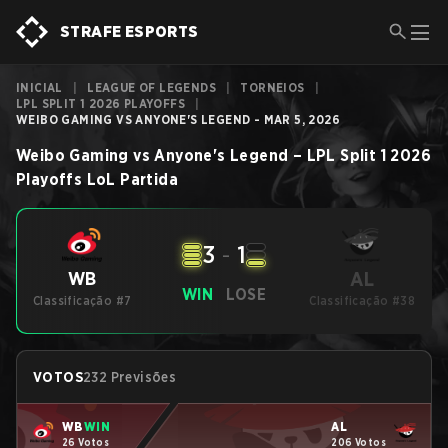
STRAFE ESPORTS
INICIAL
|
LEAGUE OF LEGENDS
|
TORNEIOS
|
LPL SPLIT 1 2026 PLAYOFFS
|
WEIBO GAMING VS ANYONE'S LEGEND - MAR 5, 2026
Weibo Gaming
vs
Anyone's Legend
–
LPL Split 1 2026
Playoffs
LoL
Partida
3
-
1
AL
WB
WIN
LOSE
Classificação #7
Classificação #38
VOTOS
232 Previsões
WB
WIN
AL
26 Votos
206 Votos