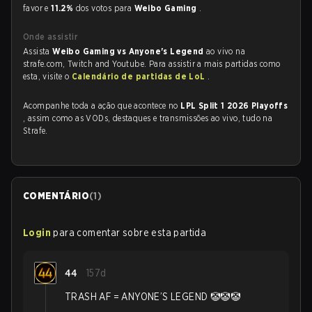
favor e
11.2%
dos votos para
Weibo Gaming
.
Onde assistir
Assista
Weibo Gaming vs Anyone's Legend
ao vivo na
strafe.com, Twitch and Youtube. Para assistir a mais partidas como
esta, visite o
Calendário de partidas de LoL
.
Acompanhe toda a ação que acontece no
LPL Split 1 2026 Playoffs
, assim como as VODs, destaques e transmissões ao vivo, tudo na
Strafe.
COMENTÁRIO
(
1
)
Login
para comentar sobre esta partida
44
157d
TRASH AF = ANYONE’S LEGEND 🤡🤡🤡