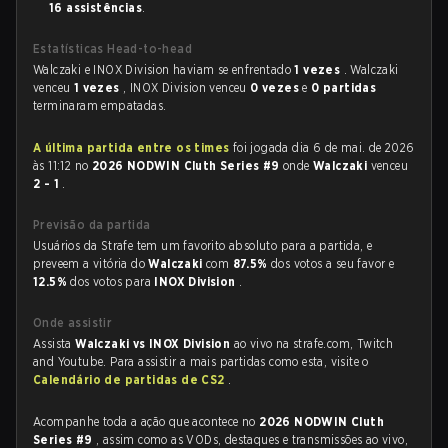
16 assistências
.
Estatísticas Head-to-head
Walczaki e INOX Division haviam se enfrentado
1 vezes
. Walczaki
venceu
1 vezes
, INOX Division venceu
0 vezes
e
0 partidas
terminaram empatadas.
A última partida entre os times
foi jogada dia 6 de mai. de 2026
às 11:12 no
2026 NODWIN Cluth Series #9
onde
Walczaki
venceu
2 - 1
.
Previsão da partida
Usuários da Strafe tem um favorito absoluto para a partida, e
preveem a vitória do
Walczaki
com
87.5%
dos votos a seu favor e
12.5%
dos votos para
INOX Division
.
Onde assistir
Assista
Walczaki vs INOX Division
ao vivo na strafe.com, Twitch
and Youtube. Para assistir a mais partidas como esta, visite o
Calendário de partidas de CS2
.
Acompanhe toda a ação que acontece no
2026 NODWIN Cluth
Series #9
, assim como as VODs, destaques e transmissões ao vivo,