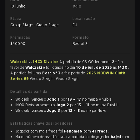
10 junho
14:10
Etapa
Localização
Group Stage - Group Stage
EU
Premiação
Formato
$
50000
Best of 3
Walczaki
vs
INOX Division
A partida de CS:GO terminou
2 - 1
a
favor de
Walczaki
e foi jogada no dia
10 de jun. de 2026
às
14:10
.
A partida foi uma
Best of 3
e faz parte do
2026 NODWIN Cluth
Series #9
Group Stage - Group Stage.
Detalhes da partida
Walczaki venceu o
Jogo 1
por
19 - 17
no mapa Anubis
INOX Division venceu o
Jogo 2
por
13 - 11
no mapa Dust II
Walczaki venceu o
Jogo 3
por
13 - 8
no mapa Nuke
Estatísticas chave dos jogadores
Jogador com mais frags foi
FenomeN
com
41 frags
.
Maior número de assistências na partida foi do jogador
bajmi
com