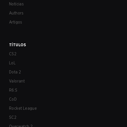
Notícias
Authors
Artigos
TÍTULOS
CS2
LoL
Dota 2
Valorant
R6:S
CoD
Rocket League
SC2
Overwatch 2