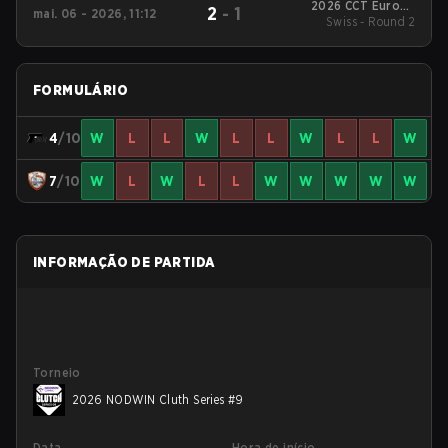
2026 CCT Europe
2
-
1
mai. 06 - 2026, 11:12
Swiss - Round 2
Series #1
FORMULÁRIO
4
/10
W
L
L
W
L
L
W
L
L
W
7
/10
W
L
W
L
L
W
W
W
W
W
INFORMAÇÃO DE PARTIDA
Torneio
2026 NODWIN Cluth Series #9
Data
Hora de início