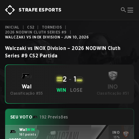
STRAFE ESPORTS
INICIAL
|
CS2
|
TORNEIOS
|
2026 NODWIN CLUTH SERIES #9
|
WALCZAKI VS INOX DIVISION - JUN 10, 2026
Walczaki
vs
INOX Division
–
2026 NODWIN Cluth
Series #9
CS2
Partida
2
-
1
INO
Wal
WIN
LOSE
Classificação #55
Classificação #51
SEU VOTO
192 Previsões
Wal
WIN
INO
161 points
13%