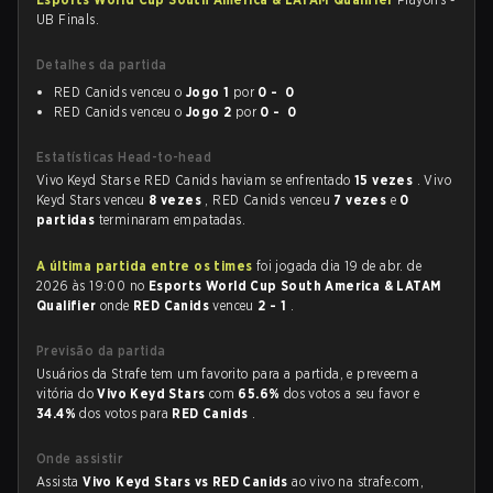
UB Finals.
Detalhes da partida
RED Canids venceu o
Jogo 1
por
0 - 0
RED Canids venceu o
Jogo 2
por
0 - 0
Estatísticas Head-to-head
Vivo Keyd Stars e RED Canids haviam se enfrentado
15 vezes
. Vivo
Keyd Stars venceu
8 vezes
, RED Canids venceu
7 vezes
e
0
partidas
terminaram empatadas.
A última partida entre os times
foi jogada dia 19 de abr. de
2026 às 19:00 no
Esports World Cup South America & LATAM
Qualifier
onde
RED Canids
venceu
2 - 1
.
Previsão da partida
Usuários da Strafe tem um favorito para a partida, e preveem a
vitória do
Vivo Keyd Stars
com
65.6%
dos votos a seu favor e
34.4%
dos votos para
RED Canids
.
Onde assistir
Assista
Vivo Keyd Stars vs RED Canids
ao vivo na strafe.com,