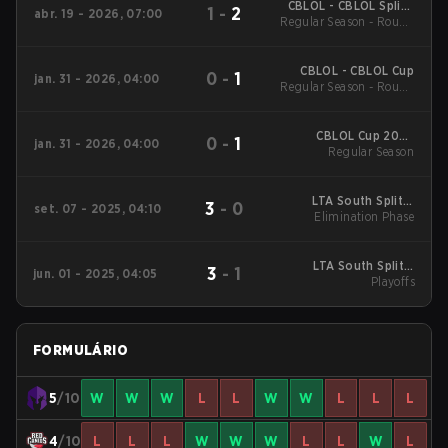
CBLOL - CBLOL Split 1
1
-
2
abr. 19 - 2026, 07:00
Regular Season - Round
2026
1
CBLOL - CBLOL Cup
0
-
1
jan. 31 - 2026, 04:00
Regular Season - Round
1
CBLOL Cup 2026
0
-
1
jan. 31 - 2026, 04:00
Regular Season
Regular Season
LTA South Split 3
3
-
0
set. 07 - 2025, 04:10
2025 Elimination
Elimination Phase
Phase
LTA South Split 2
3
-
1
jun. 01 - 2025, 04:05
2025 Playoffs
Playoffs
FORMULÁRIO
5
/10
W
W
W
L
L
W
W
L
L
L
4
/10
L
L
L
W
W
W
L
L
W
L