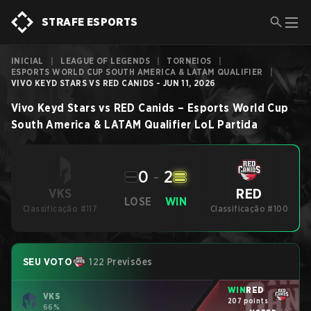
STRAFE ESPORTS
INICIAL
|
LEAGUE OF LEGENDS
|
TORNEIOS
|
ESPORTS WORLD CUP SOUTH AMERICA & LATAM QUALIFIER
|
VIVO KEYD STARS VS RED CANIDS - JUN 11, 2026
Vivo Keyd Stars
vs
RED Canids
–
Esports World Cup
South America & LATAM Qualifier
LoL
Partida
0
-
2
RED
VKS
LOSE
WIN
Classificação #117
Classificação #100
SEU VOTO
122 Previsões
WIN
RED
VKS
207 points
66%