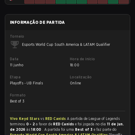
INFORMAÇÃO DE PARTIDA
Torneio
Esports World Cup South America & LATAM Qualifier
Data
Hora de início
11 junho
18:00
Etapa
Localização
Playoffs - UB Finals
Online
Formato
Best of 3
Vivo Keyd Stars
vs
RED Canids
A partida de League of Legends
terminou
0 - 2
a favor de
RED Canids
e foi jogada no dia
11 de jun.
de 2026
às
18:00
. A partida foi uma
Best of 3
e faz parte do
Esports World Cup South America & LATAM Qualifier
Playoffs -