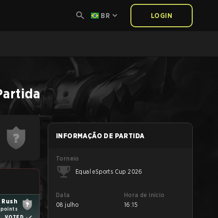
BR
LOGIN
Partida
INFORMAÇÃO DE PARTIDA
Torneio
Equal eSports Cup 2026
Data
Hora de início
 Rush
08 julho
16:15
 points
VOTED