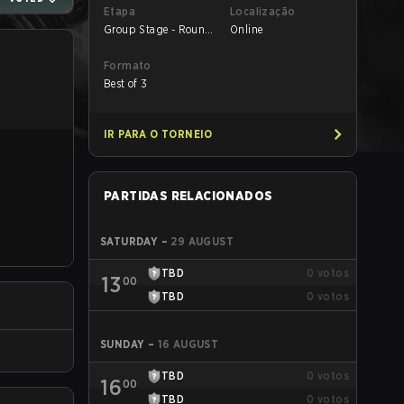
Etapa
Localização
Group Stage - Round
Online
1
Formato
Best of 3
IR PARA O TORNEIO
PARTIDAS RELACIONADOS
SATURDAY
–
29 AUGUST
TBD
0
votos
13
00
TBD
0
votos
SUNDAY
–
16 AUGUST
TBD
0
votos
16
00
TBD
0
votos