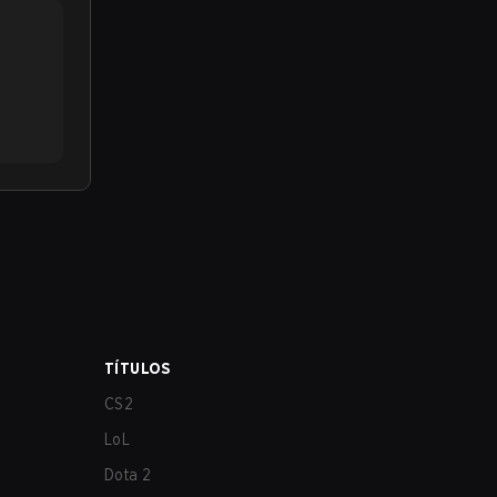
TÍTULOS
CS2
LoL
Dota 2