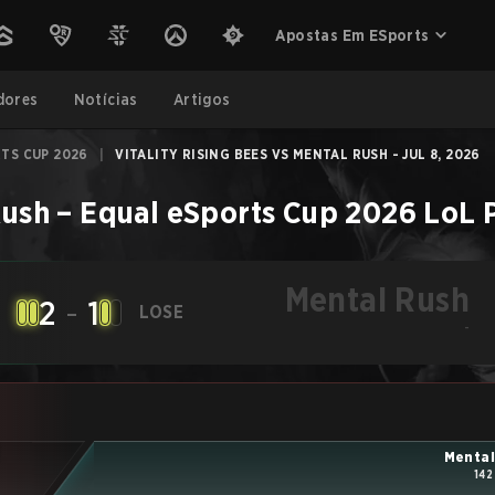
Apostas Em ESports
dores
Notícias
Artigos
TS CUP 2026
|
VITALITY RISING BEES VS MENTAL RUSH - JUL 8, 2026
Rush
–
Equal eSports Cup 2026
LoL
Mental Rush
2
-
1
LOSE
-
Mental
142