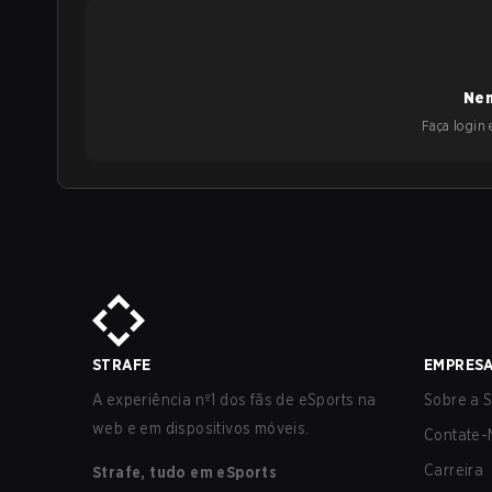
Nen
Faça login e
STRAFE
EMPRES
A experiência nº1 dos fãs de eSports na
Sobre a S
web e em dispositivos móveis.
Contate-
Carreira
Strafe, tudo em eSports