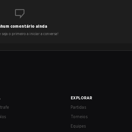
hum comentário ainda
 seja o primeiro a iniciar a conversa!
A
EXPLORAR
trafe
Partidas
Nos
Torneios
Equipes