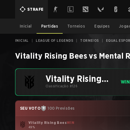
STRAFE
Inicial
Partidas
Torneios
Equipes
Joga
INICIAL
|
LEAGUE OF LEGENDS
|
TORNEIOS
|
EQUAL ESPOR
Vitality Rising Bees
vs
Mental 
Vitality Rising
WIN
Bees
Classificação #126
SEU VOTO
100 Previsões
Vitality Rising Bees
WIN
49%