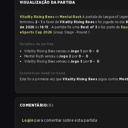
VISUALIZAÇÃO DA PARTIDA
Vitality Rising Bees
vs
Mental Rush
A partida de League of Legends
terminou
2 - 1
a favor de
Vitality Rising Bees
e foi jogada no dia
8
de 2026
às
16:15
. A partida foi uma
Best of 3
e faz parte do
Equ
eSports Cup 2026
Group Stage - Round 1.
Detalhes da partida
Vitality Rising Bees venceu o
Jogo 1
por
0 - 0
Mental Rush venceu o
Jogo 2
por
0 - 0
Vitality Rising Bees venceu o
Jogo 3
por
0 - 0
Estatísticas Head-to-head
Esta foi a primeira vez que
Vitality Rising Bees
jogou contra
Ment
COMENTÁRIO
(
0
)
Login
para comentar sobre esta partida