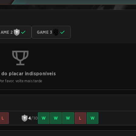
AME 2
GAME 3
do placar indisponíveis
Por favor, volte mais tarde
L
4
/10
W
W
W
L
W