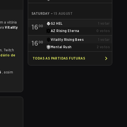
SATURDAY
–
15 AUGUST
G2 HEL
1
votar
16
00
ara
Vitality
AZ Rising Eterna
0
votos
Vitality Rising Bees
1
votar
16
00
Mental Rush
2
votos
m, Twitch
ndário de
TODAS AS PARTIDAS FUTURAS
26
, assim