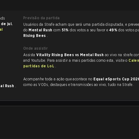
Previsão da partida
 de jul.
Usuários da Strafe acham que será uma partida disputada, e preveem a vitória
al
do
Mental Rush
com
51%
dos votos a seu favor e
49%
dos votos p
Rising Bees
.
Onde assistir
Assista
Vitality Rising Bees vs Mental Rush
ao vivo na strafe.co
and Youtube. Para assistir a mais partidas como esta, visite o
Cale
partidas de LoL
.
Acompanhe toda a ação que acontece no
Equal eSports Cup 20
como as VODs, destaques e transmissões ao vivo, tudo na Strafe.
al Rush
.