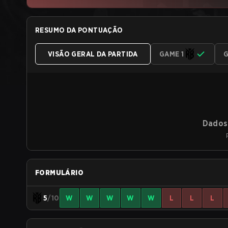
RESUMO DA PONTUAÇÃO
VISÃO GERAL DA PARTIDA
GAME 1
G
Dados 
FORMULÁRIO
5
/10
W
W
W
W
W
L
L
L