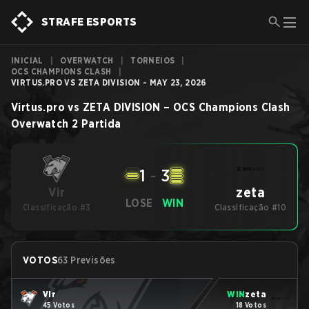
STRAFE ESPORTS
INICIAL
|
OVERWATCH
|
TORNEIOS
|
OCS CHAMPIONS CLASH
|
VIRTUS.PRO VS ZETA DIVISION - MAY 23, 2026
Virtus.pro
vs
ZETA DIVISION
–
OCS Champions Clash
Overwatch 2
Partida
1
-
3
zeta
Vir
LOSE
WIN
Classificação #3
Classificação #10
VOTOS
63 Previsões
Vir
WIN
zeta
45 Votos
18 Votos