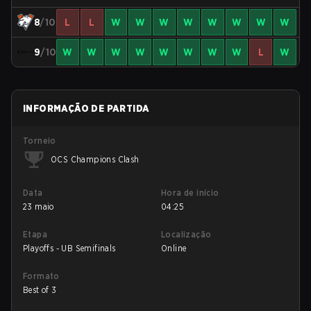
8
/10
L
L
W
W
W
W
W
W
W
W
9
/10
W
W
W
W
W
W
W
W
L
W
INFORMAÇÃO DE PARTIDA
Torneio
OCS Champions Clash
Data
Hora de início
23 maio
04:25
Etapa
Localização
Playoffs - UB Semifinals
Online
Formato
Best of 3