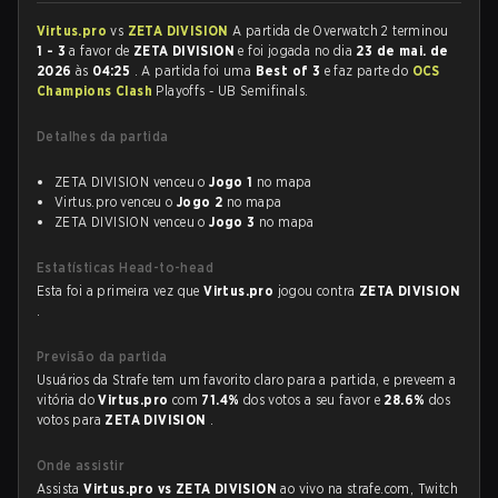
Virtus.pro
vs
ZETA DIVISION
A partida de Overwatch 2 terminou
1 - 3
a favor de
ZETA DIVISION
e foi jogada no dia
23 de mai. de
2026
às
04:25
. A partida foi uma
Best of 3
e faz parte do
OCS
Champions Clash
Playoffs - UB Semifinals.
Detalhes da partida
ZETA DIVISION venceu o
Jogo 1
no mapa
Virtus.pro venceu o
Jogo 2
no mapa
ZETA DIVISION venceu o
Jogo 3
no mapa
Estatísticas Head-to-head
Esta foi a primeira vez que
Virtus.pro
jogou contra
ZETA DIVISION
.
Previsão da partida
Usuários da Strafe tem um favorito claro para a partida, e preveem a
vitória do
Virtus.pro
com
71.4%
dos votos a seu favor e
28.6%
dos
votos para
ZETA DIVISION
.
Onde assistir
Assista
Virtus.pro vs ZETA DIVISION
ao vivo na strafe.com, Twitch