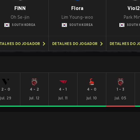
FINN
Flora
Viol2
Oh Se-jin
Lim Young-woo
Park Min
SOUTH KOREA
SOUTH KOREA
SOUTH 
TALHES DO JOGADOR
DETALHES DO JOGADOR
DETALHES DO 
2
-
0
4
-
2
4
-
1
4
-
0
1
-
3
jul. 29
jul. 12
jul. 11
jul. 10
jul. 05