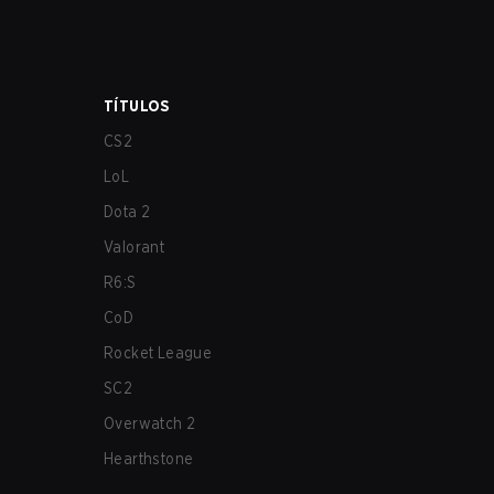
TÍTULOS
CS2
LoL
Dota 2
Valorant
R6:S
CoD
Rocket League
SC2
Overwatch 2
Hearthstone