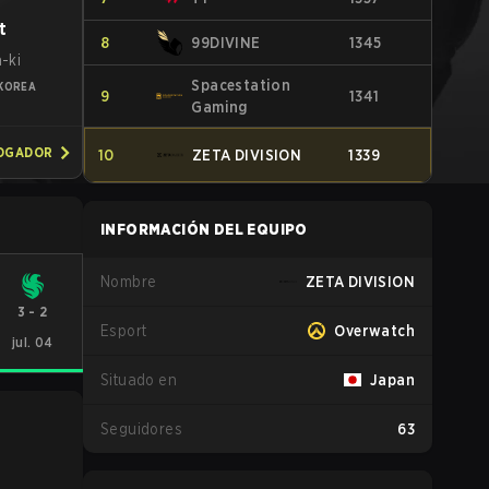
t
8
99DIVINE
1345
-ki
Spacestation
KOREA
9
1341
Gaming
JOGADOR
10
ZETA DIVISION
1339
INFORMACIÓN DEL EQUIPO
Nombre
ZETA DIVISION
3
-
2
Esport
Overwatch
jul. 04
Situado en
Japan
Seguidores
63