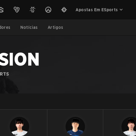
Apostas Em ESports
dores
Notícias
Artigos
ISION
ORTS