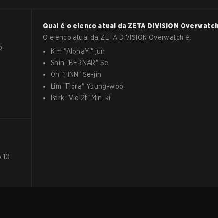
Qual é o elenco atual da
ZETA DIVISION
Overwatc
O elenco atual da
ZETA DIVISION
Overwatch
é:
o
Kim
"
AlphaYi
"
jun
Shin
"
BERNAR
"
Se
Oh
"
FINN
"
Se-jin
Lim
"
Flora
"
Young-woo
Park
"
Viol2t
"
Min-ki
 10