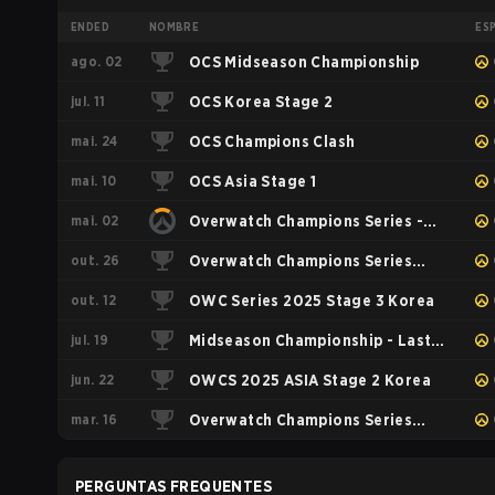
ENDED
NOMBRE
ES
ago. 02
OCS Midseason Championship
jul. 11
OCS Korea Stage 2
mai. 24
OCS Champions Clash
mai. 10
OCS Asia Stage 1
mai. 02
Overwatch Champions Series -
out. 26
Korea Stage 1
Overwatch Champions Series
out. 12
2025 - Korea Road to World
OWC Series 2025 Stage 3 Korea
jul. 19
Finals
Midseason Championship - Last
jun. 22
Chance Qualifier
OWCS 2025 ASIA Stage 2 Korea
mar. 16
Overwatch Champions Series
2025 - Asia Stage 1
PERGUNTAS FREQUENTES