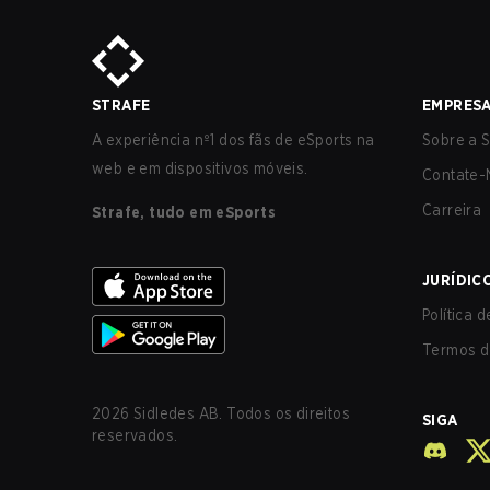
STRAFE
EMPRES
A experiência nº1 dos fãs de eSports na
Sobre a S
web e em dispositivos móveis.
Contate-
Carreira
Strafe, tudo em eSports
JURÍDIC
Política 
Termos d
2026
Sidledes AB. Todos os direitos
SIGA
reservados.