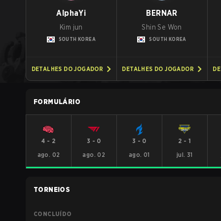
AlphaYi
BERNAR
Kim jun
Shin Se Won
SOUTH KOREA
SOUTH KOREA
DETALHES DO JOGADOR
DETALHES DO JOGADOR
DE
FORMULÁRIO
4
-
2
3
-
0
3
-
0
2
-
1
ago. 02
ago. 02
ago. 01
jul. 31
TORNEIOS
CONCLUÍDO