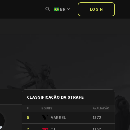
BR
LOGIN
CLASSIFICAÇÃO DA STRAFE
#
EQUIPE
AVALIAÇÃO
6
VARREL
1372
7
T1
1357