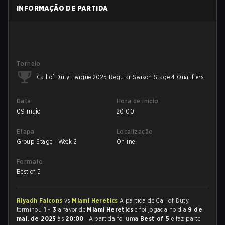
INFORMAÇÃO DE PARTIDA
Torneio
Call of Duty League 2025 Regular Season Stage 4 Qualifiers
Data
Hora de início
09 maio
20:00
Etapa
Localização
Group Stage - Week 2
Online
Formato
Best of 5
Riyadh Falcons
vs
Miami Heretics
A partida de Call of Duty
terminou
1 - 3
a favor de
Miami Heretics
e foi jogada no dia
9 de
mai. de 2025
às
20:00
. A partida foi uma
Best of 5
e faz parte