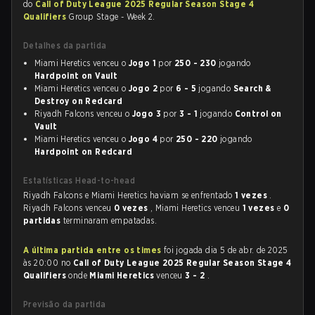
do
Call of Duty League 2025 Regular Season Stage 4
Qualifiers
Group Stage - Week 2.
Detalhes da partida
Miami Heretics venceu o
Jogo 1
por
250 - 230
jogando
Hardpoint on Vault
Miami Heretics venceu o
Jogo 2
por
6 - 5
jogando
Search &
Destroy on Redcard
Riyadh Falcons venceu o
Jogo 3
por
3 - 1
jogando
Control on
Vault
Miami Heretics venceu o
Jogo 4
por
250 - 220
jogando
Hardpoint on Redcard
Estatísticas Head-to-head
Riyadh Falcons e Miami Heretics haviam se enfrentado
1 vezes
.
Riyadh Falcons venceu
0 vezes
, Miami Heretics venceu
1 vezes
e
0
partidas
terminaram empatadas.
A última partida entre os times
foi jogada dia 5 de abr. de 2025
às 20:00 no
Call of Duty League 2025 Regular Season Stage 4
Qualifiers
onde
Miami Heretics
venceu
3 - 2
.
Previsão da partida