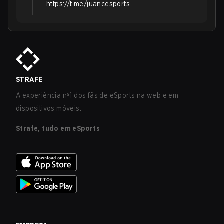
https://t.me/juancesports
STRAFE
A experiência nº1 dos fãs de eSports na web e em
dispositivos móveis.
Strafe, tudo em eSports