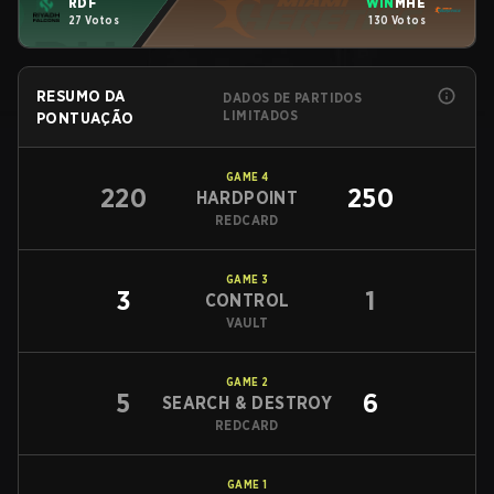
RDF
WIN
MHE
27 Votos
130 Votos
RESUMO DA
DADOS DE PARTIDOS
LIMITADOS
PONTUAÇÃO
GAME
4
220
250
HARDPOINT
REDCARD
GAME
3
3
1
CONTROL
VAULT
GAME
2
5
6
SEARCH & DESTROY
REDCARD
GAME
1