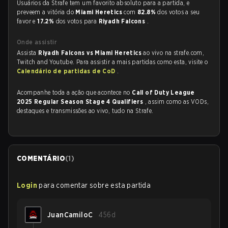
Usuários da Strafe tem um favorito absoluto para a partida, e
preveem a vitória do
Miami Heretics
com
82.8%
dos votos a seu
favor e
17.2%
dos votos para
Riyadh Falcons
.
Onde assistir
Assista
Riyadh Falcons vs Miami Heretics
ao vivo na strafe.com,
Twitch and Youtube. Para assistir a mais partidas como esta, visite o
Calendário de partidas de CoD
.
Acompanhe toda a ação que acontece no
Call of Duty League
2025 Regular Season Stage 4 Qualifiers
, assim como as VODs,
destaques e transmissões ao vivo, tudo na Strafe.
COMENTÁRIO
(
1
)
Login
para comentar sobre esta partida
JuanCamiloC
456d