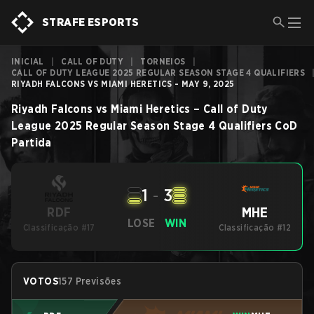
STRAFE ESPORTS
INICIAL
|
CALL OF DUTY
|
TORNEIOS
|
CALL OF DUTY LEAGUE 2025 REGULAR SEASON STAGE 4 QUALIFIERS
RIYADH FALCONS VS MIAMI HERETICS - MAY 9, 2025
Riyadh Falcons
vs
Miami Heretics
–
Call of Duty
League 2025 Regular Season Stage 4 Qualifiers
CoD
Partida
1
-
3
MHE
RDF
LOSE
WIN
Classificação #17
Classificação #12
VOTOS
157 Previsões