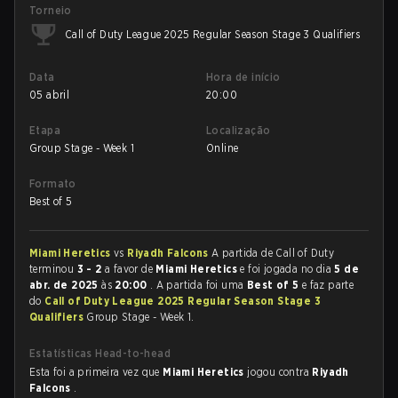
Torneio
Call of Duty League 2025 Regular Season Stage 3 Qualifiers
Data
Hora de início
05 abril
20:00
Etapa
Localização
Group Stage - Week 1
Online
Formato
Best of 5
Miami Heretics
vs
Riyadh Falcons
A partida de Call of Duty
terminou
3 - 2
a favor de
Miami Heretics
e foi jogada no dia
5 de
abr. de 2025
às
20:00
. A partida foi uma
Best of 5
e faz parte
do
Call of Duty League 2025 Regular Season Stage 3
Qualifiers
Group Stage - Week 1.
Estatísticas Head-to-head
Esta foi a primeira vez que
Miami Heretics
jogou contra
Riyadh
Falcons
.