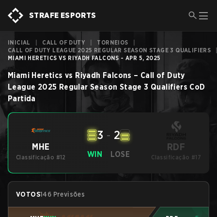
STRAFE ESPORTS
INICIAL
|
CALL OF DUTY
|
TORNEIOS
|
CALL OF DUTY LEAGUE 2025 REGULAR SEASON STAGE 3 QUALIFIERS
MIAMI HERETICS VS RIYADH FALCONS - APR 5, 2025
Miami Heretics
vs
Riyadh Falcons
–
Call of Duty
League 2025 Regular Season Stage 3 Qualifiers
CoD
Partida
3
-
2
RDF
MHE
WIN
LOSE
Classificação #12
Classificação #17
VOTOS
146 Previsões