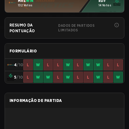
MHE
WIN
RDF
132 Votos
14 Votos
RESUMO DA
DADOS DE PARTIDOS
LIMITADOS
PONTUAÇÃO
FORMULÁRIO
4
/10
L
W
L
L
W
L
W
W
L
L
5
/10
L
W
W
L
W
L
L
W
L
W
INFORMAÇÃO DE PARTIDA