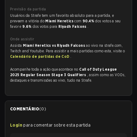
Previsão da partida
Usuários da Strafe tem um favorito absoluto para a partida, e
preveem a vitória do
Miami Heretics
com
90.4%
dos votos a seu
favor e
9.6%
dos votos para
Riyadh Falcons
.
Onde assistir
Assista
Miami Heretics vs Riyadh Falcons
ao vivo na strafe.com,
Twitch and Youtube. Para assistir a mais partidas como esta, visite o
Calendário de partidas de CoD
.
Acompanhe toda a ação que acontece no
Call of Duty League
2025 Regular Season Stage 3 Qualifiers
, assim como as VODs,
destaques e transmissões ao vivo, tudo na Strafe.
COMENTÁRIO
(
0
)
Login
para comentar sobre esta partida