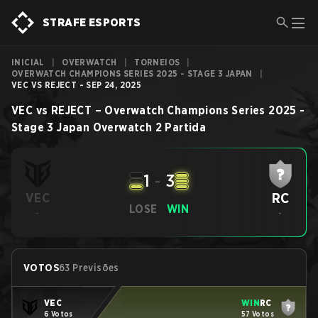
STRAFE ESPORTS
INICIAL
|
OVERWATCH
|
TORNEIOS
|
OVERWATCH CHAMPIONS SERIES 2025 - STAGE 3 JAPAN
|
VEC VS REJECT - SEP 24, 2025
VEC
vs
REJECT
–
Overwatch Champions Series 2025 -
Stage 3 Japan
Overwatch 2
Partida
1
-
3
RC
VEC
LOSE
WIN
-
-
VOTOS
63 Previsões
VEC
WIN
RC
6 Votos
57 Votos