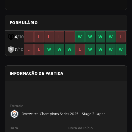
FORMULÁRIO
4
/10
L
L
L
L
L
W
W
W
W
L
7
/10
L
L
W
W
W
L
W
W
W
W
INFORMAÇÃO DE PARTIDA
Torneio
Overwatch Champions Series 2025 - Stage 3 Japan
Data
Hora de início