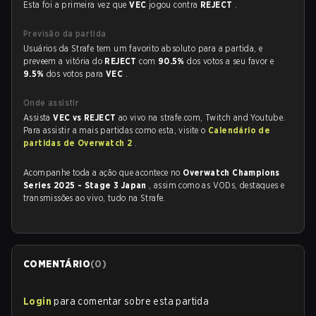
Esta foi a primeira vez que
VEC
jogou contra
REJECT
.
Previsão da partida
Usuários da Strafe tem um favorito absoluto para a partida, e
preveem a vitória do
REJECT
com
90.5%
dos votos a seu favor e
9.5%
dos votos para
VEC
.
Onde assistir
Assista
VEC vs REJECT
ao vivo na strafe.com, Twitch and Youtube.
Para assistir a mais partidas como esta, visite o
Calendário de
partidas de Overwatch 2
.
Acompanhe toda a ação que acontece no
Overwatch Champions
Series 2025 - Stage 3 Japan
, assim como as VODs, destaques e
transmissões ao vivo, tudo na Strafe.
COMENTÁRIO
(
0
)
Login
para comentar sobre esta partida