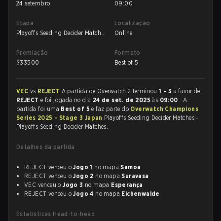
24 setembro
09:00
Etapa
Localização
Playoffs Seeding Decider Matches
Online
- Playoffs Seeding Decider
Matches
Premiação
Formato
$
33500
Best of 5
VEC
vs
REJECT
A partida de Overwatch 2 terminou
1 - 3
a favor de
REJECT
e foi jogada no dia
24 de set. de 2025
às
09:00
. A
partida foi uma
Best of 5
e faz parte do
Overwatch Champions
Series 2025 - Stage 3 Japan
Playoffs Seeding Decider Matches -
Playoffs Seeding Decider Matches.
Detalhes da partida
REJECT venceu o
Jogo 1
no mapa
Samoa
REJECT venceu o
Jogo 2
no mapa
Suravasa
VEC venceu o
Jogo 3
no mapa
Esperança
REJECT venceu o
Jogo 4
no mapa
Eichenwalde
Estatísticas Head-to-head