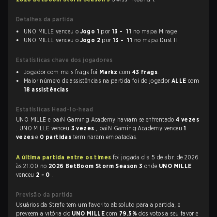
Detalhes da partida
UNO MILLE venceu o
Jogo 1
por
13 - 11
no mapa Mirage
UNO MILLE venceu o
Jogo 2
por
13 - 11
no mapa Dust II
Estatísticas chave dos jogadores
Jogador com mais frags foi
Markz
com
43 frags
.
Maior número de assistências na partida foi do jogador
ALLE
com
18 assistências
.
Estatísticas Head-to-head
UNO MILLE e paiN Gaming Academy haviam se enfrentado
4 vezes
. UNO MILLE venceu
3 vezes
, paiN Gaming Academy venceu
1
vezes
e
0 partidas
terminaram empatadas.
A última partida entre os times
foi jogada dia 5 de abr. de 2026
às 21:00 no
2026 BetBoom Storm Season 3
onde
UNO MILLE
venceu
2 - 0
.
Previsão da partida
Usuários da Strafe tem um favorito absoluto para a partida, e
preveem a vitória do
UNO MILLE
com
79.5%
dos votos a seu favor e