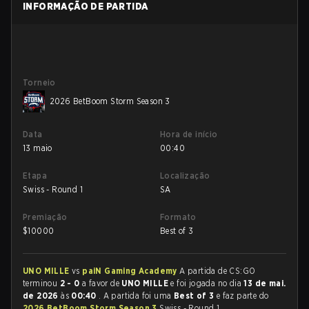
INFORMAÇÃO DE PARTIDA
Torneio
2026 BetBoom Storm Season 3
Data
Hora de início
13 maio
00:40
Etapa
Localização
Swiss - Round 1
SA
Premiação
Formato
$
10000
Best of 3
UNO MILLE
vs
paiN Gaming Academy
A partida de CS:GO
terminou
2 - 0
a favor de
UNO MILLE
e foi jogada no dia
13 de mai.
de 2026
às
00:40
. A partida foi uma
Best of 3
e faz parte do
2026 BetBoom Storm Season 3
Swiss - Round 1.