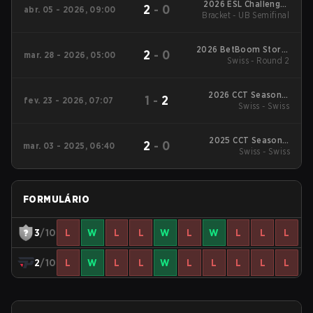
2026 ESL Challenger
2
-
0
abr. 05 - 2026, 09:00
Bracket - UB Semifinal
League Season 51:
South America - Cup
#3
2026 BetBoom Storm
2
-
0
mar. 28 - 2026, 05:00
Swiss - Round 2
Season 2
2026 CCT Season 3
1
-
2
fev. 23 - 2026, 07:07
South American
Swiss - Swiss
Series #9
2025 CCT Season 2
2
-
0
mar. 03 - 2025, 06:40
South American
Swiss - Swiss
Series #8
FORMULÁRIO
3
/10
L
W
L
L
W
L
W
L
L
L
2
/10
L
W
L
L
W
L
L
L
L
L