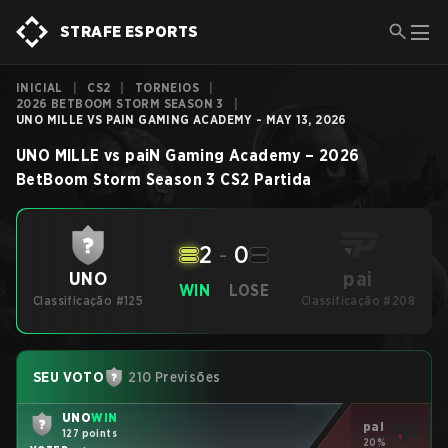
STRAFE ESPORTS
INICIAL
|
CS2
|
TORNEIOS
|
2026 BETBOOM STORM SEASON 3
|
UNO MILLE VS PAIN GAMING ACADEMY - MAY 13, 2026
UNO MILLE
vs
paiN Gaming Academy
–
2026
BetBoom Storm Season 3
CS2
Partida
2
-
0
pai
UNO
WIN
LOSE
Classificação #125
Classificação #208
SEU VOTO
210 Previsões
UNO
WIN
pai
127 points
20%