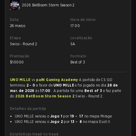
2026 BetBoom Storm Season 2
Data
Hora de início
28 março
17:00
Etapa
Localização
Swiss - Round 2
SA
Premiação
Formato
$
10000
Best of 3
UNO MILLE
vs
paiN Gaming Academy
A partida de CS:GO
terminou
2 - 0
a favor de
UNO MILLE
e foi jogada no dia
28 de
mar. de 2026
às
17:00
. A partida foi uma
Best of 3
e faz parte
do
2026 BetBoom Storm Season 2
Swiss - Round 2.
Detalhes da partida
UNO MILLE venceu o
Jogo 1
por
19 - 17
no mapa Mirage
UNO MILLE venceu o
Jogo 2
por
13 - 8
no mapa Dust II
Estatísticas Head-to-head