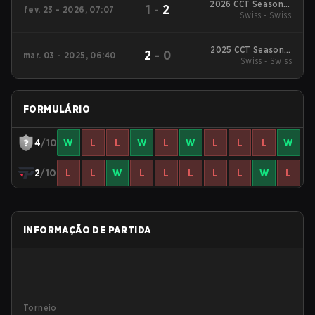
2026 CCT Season 3
1
-
2
fev. 23 - 2026, 07:07
South American
Swiss - Swiss
Series #9
2025 CCT Season 2
2
-
0
mar. 03 - 2025, 06:40
South American
Swiss - Swiss
Series #8
FORMULÁRIO
4
/10
W
L
L
W
L
W
L
L
L
W
2
/10
L
L
W
L
L
L
L
L
W
L
INFORMAÇÃO DE PARTIDA
Torneio