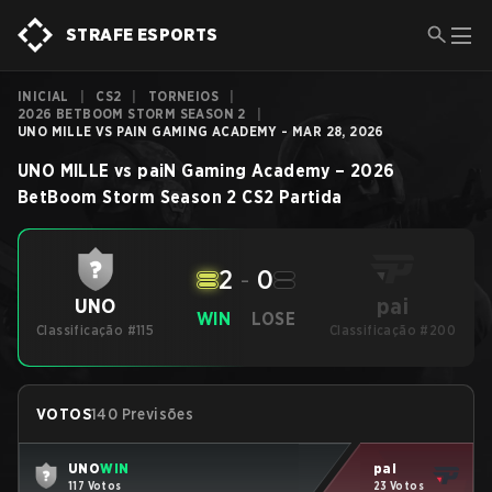
STRAFE ESPORTS
INICIAL
|
CS2
|
TORNEIOS
|
2026 BETBOOM STORM SEASON 2
|
UNO MILLE VS PAIN GAMING ACADEMY - MAR 28, 2026
UNO MILLE
vs
paiN Gaming Academy
–
2026
BetBoom Storm Season 2
CS2
Partida
2
-
0
pai
UNO
WIN
LOSE
Classificação #115
Classificação #200
VOTOS
140 Previsões
UNO
WIN
pai
117 Votos
23 Votos