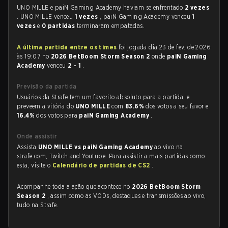
UNO MILLE e paiN Gaming Academy haviam se enfrentado
2 vezes
. UNO MILLE venceu
1 vezes
, paiN Gaming Academy venceu
1
vezes
e
0 partidas
terminaram empatadas.
A última partida entre os times
foi jogada dia 23 de fev. de 2026
às 19:07 no
2026 BetBoom Storm Season 2
onde
paiN Gaming
Academy
venceu
2 - 1
.
Previsão da partida
Usuários da Strafe tem um favorito absoluto para a partida, e
preveem a vitória do
UNO MILLE
com
83.6%
dos votos a seu favor e
16.4%
dos votos para
paiN Gaming Academy
.
Onde assistir
Assista
UNO MILLE vs paiN Gaming Academy
ao vivo na
strafe.com, Twitch and Youtube. Para assistir a mais partidas como
esta, visite o
Calendário de partidas de CS2
.
Acompanhe toda a ação que acontece no
2026 BetBoom Storm
Season 2
, assim como as VODs, destaques e transmissões ao vivo,
tudo na Strafe.