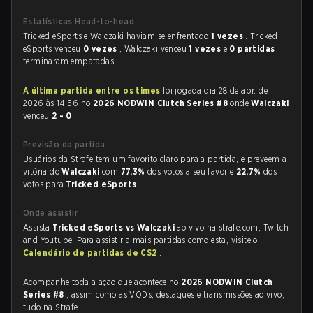
Estatísticas Head-to-head
Tricked eSports e Walczaki haviam se enfrentado
1 vezes
. Tricked
eSports venceu
0 vezes
, Walczaki venceu
1 vezes
e
0 partidas
terminaram empatadas.
A última partida entre os times
foi jogada dia 28 de abr. de
2026 às 14:56 no
2026 NODWIN Clutch Series #8
onde
Walczaki
venceu
2 - 0
.
Previsão da partida
Usuários da Strafe tem um favorito claro para a partida, e preveem a
vitória do
Walczaki
com
77.3%
dos votos a seu favor e
22.7%
dos
votos para
Tricked eSports
.
Onde assistir
Assista
Tricked eSports vs Walczaki
ao vivo na strafe.com, Twitch
and Youtube. Para assistir a mais partidas como esta, visite o
Calendário de partidas de CS2
.
Acompanhe toda a ação que acontece no
2026 NODWIN Clutch
Series #8
, assim como as VODs, destaques e transmissões ao vivo,
tudo na Strafe.