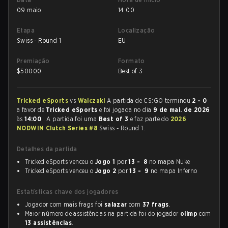
09 maio
14:00
Etapa
Localização
Swiss - Round 1
EU
Premiação
Formato
$
50000
Best of 3
Tricked eSports
vs
Walczaki
A partida de CS:GO terminou
2 - 0
a favor de
Tricked eSports
e foi jogada no dia
9 de mai. de 2026
às
14:00
. A partida foi uma
Best of 3
e faz parte do
2026
NODWIN Clutch Series #8
Swiss - Round 1.
Detalhes da partida
Tricked eSports venceu o
Jogo 1
por
13 - 8
no mapa Nuke
Tricked eSports venceu o
Jogo 2
por
13 - 9
no mapa Inferno
Estatísticas chave dos jogadores
Jogador com mais frags foi
salazar
com
37 frags
.
Maior número de assistências na partida foi do jogador
olimp
com
13 assistências
.