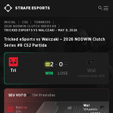
STRAFE ESPORTS
INICIAL
|
CS2
|
TORNEIOS
|
2026 NODWIN CLUTCH SERIES #8
|
TRICKED ESPORTS VS WALCZAKI - MAY 9, 2026
Tricked eSports
vs
Walczaki
–
2026 NODWIN Clutch
Series #8
CS2
Partida
2
-
0
Wal
Tri
WIN
LOSE
-
Classificação #58
SEU VOTO
154 Previsões
Wal
Tri
WIN
124 points
23%