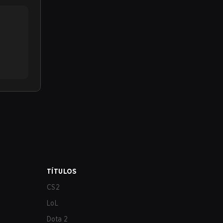
TÍTULOS
CS2
LoL
Dota 2