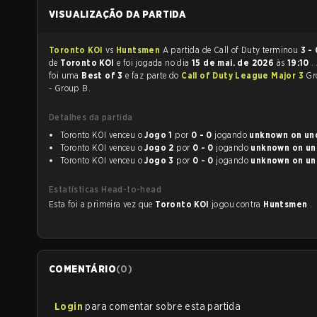
VISUALIZAÇÃO DA PARTIDA
Toronto KOI
vs
Huntsmen
A partida de Call of Duty terminou
3 - 
de
Toronto KOI
e foi jogada no dia
15 de mai. de 2026
às
19:10
.
foi uma
Best of 3
e faz parte do
Call of Duty League Major 3
Gr
- Group B.
Detalhes da partida
Toronto KOI venceu o
Jogo 1
por
0 - 0
jogando
unkno
Toronto KOI venceu o
Jogo 2
por
0 - 0
jogando
unkn
Toronto KOI venceu o
Jogo 3
por
0 - 0
jogando
unkn
Estatísticas Head-to-head
Esta foi a primeira vez que
Toronto KOI
jogou contra
Huntsmen
.
COMENTÁRIO
(
0
)
Login
para comentar sobre esta partida