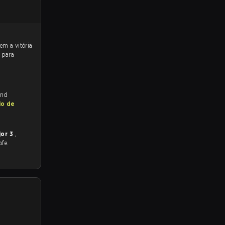
 para
and
io de
jor 3
,
afe.