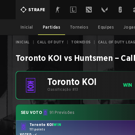
STRAFE
Inicial
Partidas
Torneios
Equipes
Joga
INICIAL
|
CALL OF DUTY
|
TORNEIOS
|
CALL OF DUTY LEA
Toronto KOI
vs
Huntsmen
–
Cal
Toronto KOI
WIN
Classificação #13
SEU VOTO
91 Previsões
Toronto KOI
WIN
111 points
VOTED