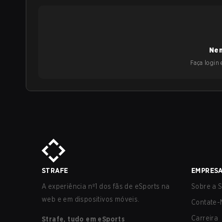
Nen
Faça login e
STRAFE
EMPRES
A experiência nº1 dos fãs de eSports na
Sobre a S
web e em dispositivos móveis.
Contate-
Carreira
Strafe, tudo em eSports