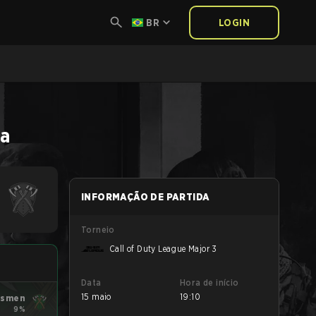
BR
LOGIN
da
INFORMAÇÃO DE PARTIDA
Torneio
Call of Duty League Major 3
Data
Hora de início
15 maio
19:10
tsmen
9%