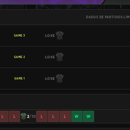
DADOS DE PARTIDOS LI
LOSE
GAME
3
LOSE
GAME
2
LOSE
GAME
1
L
L
2
/10
L
L
L
W
W