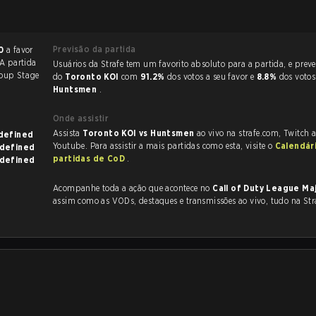
Previsão da partida
0
a favor
 A partida
Usuários da Strafe tem um favorito absoluto para a partida, e preveem a vitória
oup Stage
do
Toronto KOI
com
91.2%
dos votos a seu favor e
8.8%
dos votos
Huntsmen
.
Onde assistir
Assista
Toronto KOI vs Huntsmen
ao vivo na strafe.com, Twitch 
wn on undefined
Youtube. Para assistir a mais partidas como esta, visite o
Calendár
own on undefined
partidas de CoD
.
own on undefined
Acompanhe toda a ação que acontece no
Call of Duty League Ma
assim como as VODs, destaques e transmissões ao vivo, tudo na Str