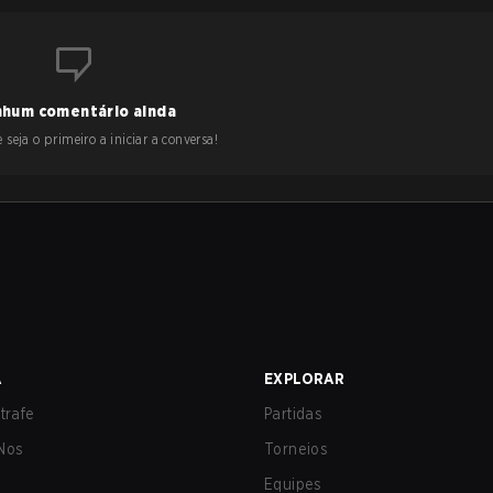
hum comentário ainda
 seja o primeiro a iniciar a conversa!
A
EXPLORAR
trafe
Partidas
Nos
Torneios
Equipes