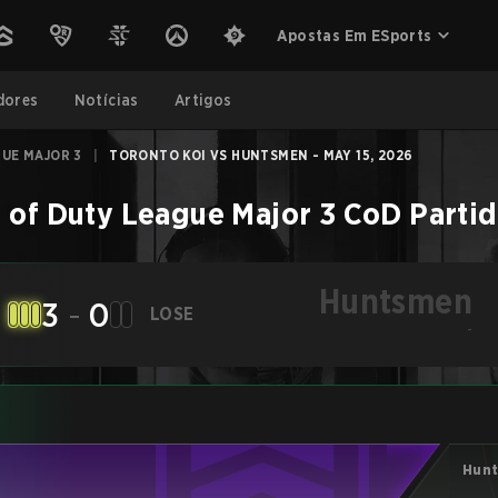
Apostas Em ESports
dores
Notícias
Artigos
GUE MAJOR 3
|
TORONTO KOI VS HUNTSMEN - MAY 15, 2026
l of Duty League Major 3
CoD
Parti
Huntsmen
3
-
0
LOSE
-
Hun