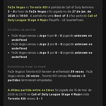
FaZe Vegas
vs
Toronto KOI
A partida de Call of Duty terminou
3 - 0
a favor de
FaZe Vegas
e foi jogada no dia
27 de jun. de
2026
às
19:00
. A partida foi uma
Best of 3
e faz parte do
Call of
Duty League Stage 4 Major
Playoffs - LB Quarterfinals.
Detalhes da partida
FaZe Vegas venceu o
Jogo 1
por
0 - 0
jogando
unknown on
undefined
FaZe Vegas venceu o
Jogo 2
por
0 - 0
jogando
unknown on
undefined
FaZe Vegas venceu o
Jogo 3
por
0 - 0
jogando
unknown on
undefined
Estatísticas Head-to-head
FaZe Vegas e Toronto KOI haviam se enfrentado
39 vezes
. FaZe
Vegas venceu
26 vezes
, Toronto KOI venceu
13 vezes
e
0
partidas
terminaram empatadas.
A última partida entre os times
foi jogada dia 16 de mai. de
2026 às 20:15 no
Call of Duty League Stage 4 Major
onde
Toronto KOI
venceu
3 - 1
.