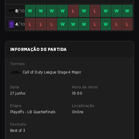
8
/10
W
W
W
W
L
W
L
W
W
W
4
/10
L
L
L
W
W
W
L
W
L
L
INFORMAÇÃO DE PARTIDA
Torneio
Call of Duty League Stage 4 Major
Data
Hora de início
27 junho
19:00
Etapa
Localização
Playoffs - LB Quarterfinals
Online
Formato
Best of 3