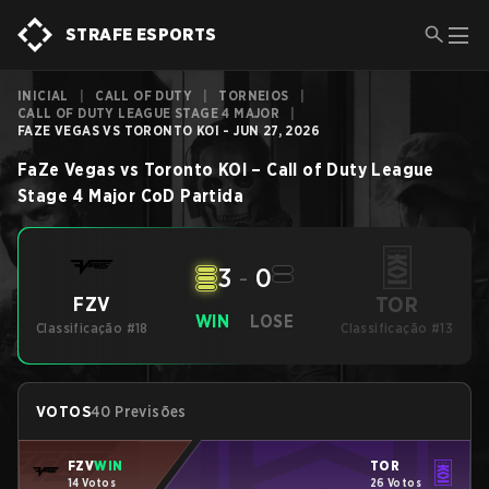
STRAFE ESPORTS
INICIAL
|
CALL OF DUTY
|
TORNEIOS
|
CALL OF DUTY LEAGUE STAGE 4 MAJOR
|
FAZE VEGAS VS TORONTO KOI - JUN 27, 2026
FaZe Vegas
vs
Toronto KOI
–
Call of Duty League
Stage 4 Major
CoD
Partida
3
-
0
TOR
FZV
WIN
LOSE
Classificação #18
Classificação #13
VOTOS
40 Previsões
FZV
WIN
TOR
14 Votos
26 Votos