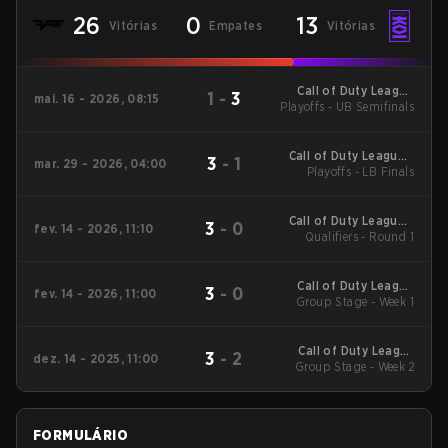
26
0
13
Vitórias
Empates
Vitórias
Call of Duty League
1
-
3
mai. 16 - 2026, 08:15
Playoffs - UB Semifinals
Major 3
Call of Duty League -
3
-
1
mar. 29 - 2026, 04:00
Call of Duty League
Playoffs - LB Finals
Major 2
Call of Duty League -
3
-
0
fev. 14 - 2026, 11:10
Call of Duty League
Qualifiers - Round 1
Stage 2 Major
Qualifiers
Call of Duty League
3
-
0
fev. 14 - 2026, 11:00
2026 Regular Season
Group Stage - Week 1
Stage 2 Qualifiers
Call of Duty League
3
-
2
dez. 14 - 2025, 11:00
2026 Regular Season
Group Stage - Week 2
Stage 1 Qualifiers
FORMULÁRIO