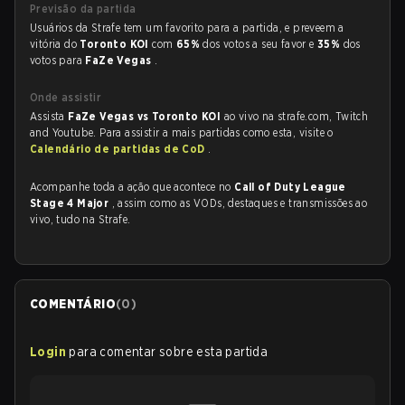
Previsão da partida
Usuários da Strafe tem um favorito para a partida, e preveem a
vitória do
Toronto KOI
com
65%
dos votos a seu favor e
35%
dos
votos para
FaZe Vegas
.
Onde assistir
Assista
FaZe Vegas vs Toronto KOI
ao vivo na strafe.com, Twitch
and Youtube. Para assistir a mais partidas como esta, visite o
Calendário de partidas de CoD
.
Acompanhe toda a ação que acontece no
Call of Duty League
Stage 4 Major
, assim como as VODs, destaques e transmissões ao
vivo, tudo na Strafe.
COMENTÁRIO
(
0
)
Login
para comentar sobre esta partida