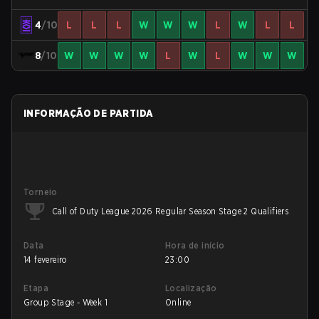
4
/10
L
L
L
W
W
W
L
W
L
L
8
/10
W
W
W
W
L
W
L
W
W
W
INFORMAÇÃO DE PARTIDA
Torneio
Call of Duty League 2026 Regular Season Stage 2 Qualifiers
Data
Hora de início
14 fevereiro
23:00
Etapa
Localização
Group Stage - Week 1
Online