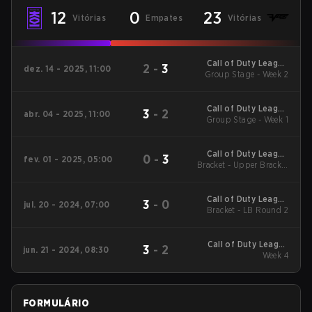
12
0
23
Vitórias
Empates
Vitórias
Call of Duty League
2
-
3
dez. 14 - 2025, 11:00
2026 Regular Season
Group Stage - Week 2
Stage 1 Qualifiers
Call of Duty League
3
-
2
abr. 04 - 2025, 11:00
2025 Regular Season
Group Stage - Week 1
Stage 3 Qualifiers
Call of Duty League
0
-
3
fev. 01 - 2025, 05:00
Bracket - Upper Bracket
2025 Regular Season
Stage 1 Major
Semifinals
Call of Duty League
3
-
0
jul. 20 - 2024, 07:00
Bracket - LB Round 2
2024 CDL
Championship
Call of Duty League
3
-
2
jun. 21 - 2024, 08:30
2024 Regular Season
Week 4
Stage 4
FORMULÁRIO