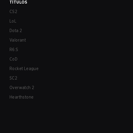
TÍTULOS
CS2
LoL
Dota 2
Valorant
R6:S
CoD
Rocket League
SC2
Overwatch 2
Hearthstone