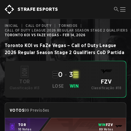
STRAFE ESPORTS
INICIAL
|
CALL OF DUTY
|
TORNEIOS
|
CALL OF DUTY LEAGUE 2026 REGULAR SEASON STAGE 2 QUALIFIERS
TORONTO KOI VS FAZE VEGAS - FEB 14, 2026
Toronto KOI
vs
FaZe Vegas
–
Call of Duty League
2026 Regular Season Stage 2 Qualifiers
CoD
Partida
0
-
3
FZV
TOR
LOSE
WIN
Classificação #13
Classificação #18
VOTOS
99 Previsões
TOR
WIN
FZV
10 Votos
89 Votos