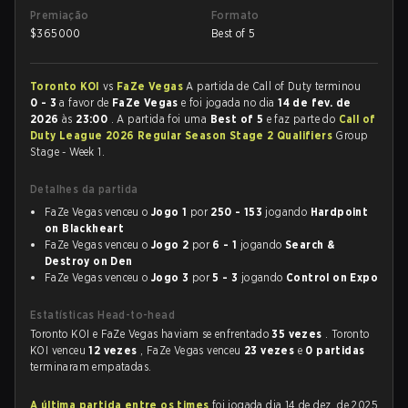
Premiação
Formato
$
365000
Best of 5
Toronto KOI
vs
FaZe Vegas
A partida de Call of Duty terminou
0 - 3
a favor de
FaZe Vegas
e foi jogada no dia
14 de fev. de
2026
às
23:00
. A partida foi uma
Best of 5
e faz parte do
Call of
Duty League 2026 Regular Season Stage 2 Qualifiers
Group
Stage - Week 1.
Detalhes da partida
FaZe Vegas venceu o
Jogo 1
por
250 - 153
jogando
Hardpoint
on Blackheart
FaZe Vegas venceu o
Jogo 2
por
6 - 1
jogando
Search &
Destroy on Den
FaZe Vegas venceu o
Jogo 3
por
5 - 3
jogando
Control on Expo
Estatísticas Head-to-head
Toronto KOI e FaZe Vegas haviam se enfrentado
35 vezes
. Toronto
KOI venceu
12 vezes
, FaZe Vegas venceu
23 vezes
e
0 partidas
terminaram empatadas.
A última partida entre os times
foi jogada dia 14 de dez. de 2025