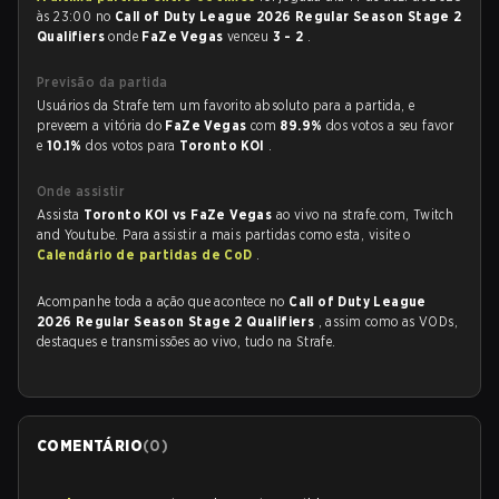
às 23:00 no
Call of Duty League 2026 Regular Season Stage 2
Qualifiers
onde
FaZe Vegas
venceu
3 - 2
.
Previsão da partida
Usuários da Strafe tem um favorito absoluto para a partida, e
preveem a vitória do
FaZe Vegas
com
89.9%
dos votos a seu favor
e
10.1%
dos votos para
Toronto KOI
.
Onde assistir
Assista
Toronto KOI vs FaZe Vegas
ao vivo na strafe.com, Twitch
and Youtube. Para assistir a mais partidas como esta, visite o
Calendário de partidas de CoD
.
Acompanhe toda a ação que acontece no
Call of Duty League
2026 Regular Season Stage 2 Qualifiers
, assim como as VODs,
destaques e transmissões ao vivo, tudo na Strafe.
COMENTÁRIO
(
0
)