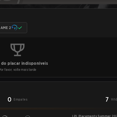
AME 2
do placar indisponíveis
Por favor, volte mais tarde
0
7
Empates
Vit
LPL Placements Summer 20