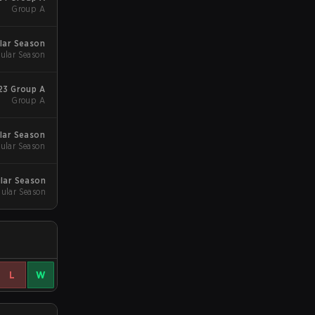
Group A
lar Season
ular Season
23 Group A
Group A
lar Season
ular Season
ular Season
gular Season
L
W