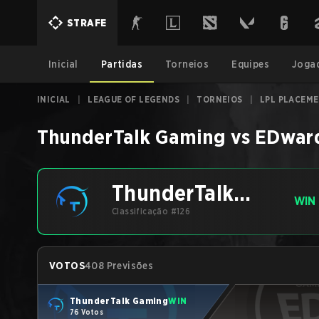
STRAFE
Inicial
Partidas
Torneios
Equipes
Joga
INICIAL
|
LEAGUE OF LEGENDS
|
TORNEIOS
|
LPL PLACEME
ThunderTalk Gaming
vs
EDwar
ThunderTalk
WIN
Gaming
Classificação #126
VOTOS
408 Previsões
ThunderTalk Gaming
WIN
76 Votos