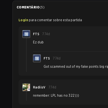
COMENTÁRIO
(
5
)
Login
para comentar sobre esta partida
FTS
774d
Ez dub
FTS
774d
Got scammed out of my fake points big ri
RadiisV
774d
remember: LPL has no 322)))