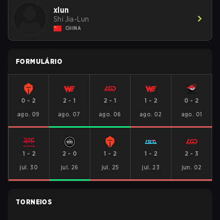
xlun
Shi Jia-Lun
CHINA
FORMULÁRIO
0
-
2
2
-
1
2
-
1
1
-
2
0
-
2
ago. 09
ago. 07
ago. 06
ago. 02
ago. 01
1
-
2
2
-
0
1
-
2
1
-
2
2
-
3
jul. 30
jul. 26
jul. 25
jul. 23
jun. 02
TORNEIOS