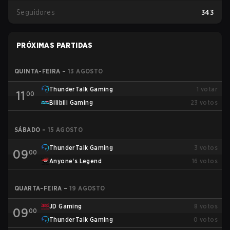
Seguidores
343
PRÓXIMAS PARTIDAS
QUINTA-FEIRA
–
13 AGOSTO
ThunderTalk Gaming
1
votar
11
00
Bilibili Gaming
23
votos
SÁBADO
–
15 AGOSTO
ThunderTalk Gaming
3
votos
09
00
Anyone's Legend
16
votos
QUARTA-FEIRA
–
19 AGOSTO
JD Gaming
8
votos
09
00
ThunderTalk Gaming
0
votos