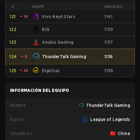
#
EQUIPE
AVALIAÇÃO
121
⏷
14
Vivo Keyd Stars
1141
122
BIG
1139
123
Anubis Gaming
1137
124
⏷
9
ThunderTalk Gaming
1136
125
⏷
24
Dignitas
1136
INFORMACIÓN DEL EQUIPO
Nombre
ThunderTalk Gaming
Esport
League of Legends
Situado en
China