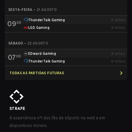
SEXTA-FEIRA
–
21 AGOSTO
ThunderTalk Gaming
0
votos
09
00
LGD Gaming
8
votos
SÁBADO
–
22 AGOSTO
EDward Gaming
8
votos
07
00
ThunderTalk Gaming
0
votos
TODAS AS PARTIDAS FUTURAS
STRAFE
A experiência nº1 dos fãs de eSports na web e em
dispositivos móveis.