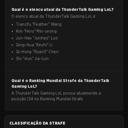
Qual é o elenco atual da
ThunderTalk Gaming
LoL
?
O elenco atual da
ThunderTalk Gaming
LoL
é:
Tiancifu
"
Feather
"
Wang
Kim
"
Heru
"
Min-seong
Jun-Hao
"
Junhao
"
Luo
Qing-Hua
"
Keshi
"
Li
Qi-Hong
"
Ryan3
"
Chen
Shi
"
xlun
"
Jia-Lun
Qual é o Ranking Mundial Strafe da
ThunderTalk
Gaming
LoL
?
A ThunderTalk Gaming LoL possui atualmente a
posição 124 no Ranking Mundial Strafe.
CLASSIFICAÇÃO DA STRAFE