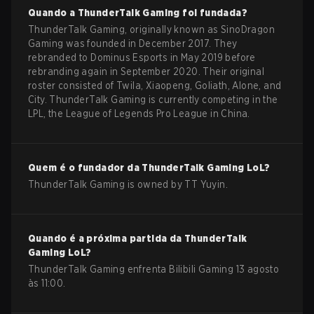
Quando a
ThunderTalk Gaming
foi fundada?
ThunderTalk Gaming, originally known as SinoDragon
Gaming was founded in December 2017. They
rebranded to Dominus Esports in May 2019 before
rebranding again in September 2020. Their original
roster consisted of Twila, Xiaopeng, Goliath, Alone, and
City. ThunderTalk Gaming is currently competing in the
LPL, the League of Legends Pro League in China.
Quem é o fundador da
ThunderTalk Gaming
LoL
?
ThunderTalk Gaming is owned by TT Yuyin.
Quando é a próxima partida da
ThunderTalk
Gaming
LoL
?
ThunderTalk Gaming enfrenta Bilibili Gaming 13 agosto
às 11:00.