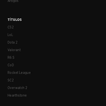
Artigos
TÍTULOS
CS2
LoL
Dota 2
Valorant
R6:S
CoD
Rocket League
SC2
Overwatch 2
Hearthstone