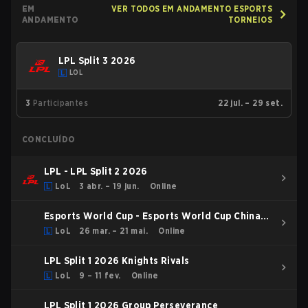
EM
VER TODOS EM ANDAMENTO ESPORTS
ANDAMENTO
TORNEIOS
LPL Split 3 2026
LOL
3
Participantes
22 jul. – 29 set.
CONCLUÍDO
LPL - LPL Split 2 2026
LoL
3 abr. – 19 jun.
Online
Esports World Cup - Esports World Cup China
Qualifier
LoL
26 mar. – 21 mai.
Online
LPL Split 1 2026 Knights Rivals
LoL
9 – 11 fev.
Online
LPL Split 1 2026 Group Perseverance