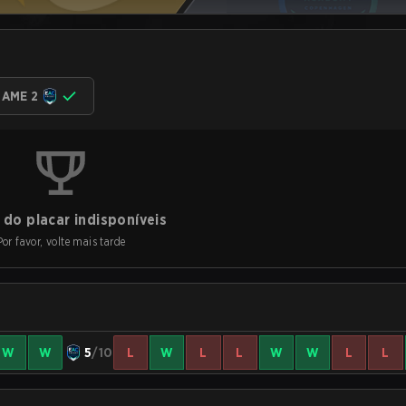
AME 2
do placar indisponíveis
Por favor, volte mais tarde
W
W
5
/10
L
W
L
L
W
W
L
L