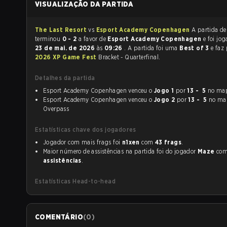
VISUALIZAÇÃO DA PARTIDA
The Last Resort
vs
Esport Academy Copenhagen
A partida de CS:G
terminou
0 - 2
a favor de
Esport Academy Copenhagen
e foi
23 de mai. de 2026
às
09:26
. A partida foi uma
Best of 3
e faz
2026 XP Game Fest
Bracket - Quarterfinal.
Detalhes da partida
Esport Academy Copenhagen venceu o
Jogo 1
por
13 - 5
no ma
Esport Academy Copenhagen venceu o
Jogo 2
por
13 - 5
no ma
Overpass
Estatísticas chave dos jogadores
Jogador com mais frags foi
n1xen
com
43 frags
.
Maior número de assistências na partida foi do jogador
Maze
co
assistências
.
Estatísticas Head-to-head
COMENTÁRIO
(
0
)