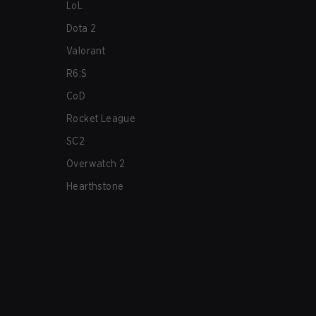
LoL
Dota 2
Valorant
R6:S
CoD
Rocket League
SC2
Overwatch 2
Hearthstone