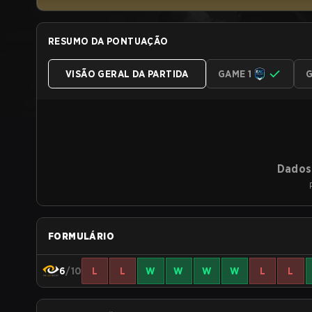
RESUMO DA PONTUAÇÃO
VISÃO GERAL DA PARTIDA
GAME 1
G
Dados 
FORMULÁRIO
6
/10
L
L
W
W
W
W
L
L