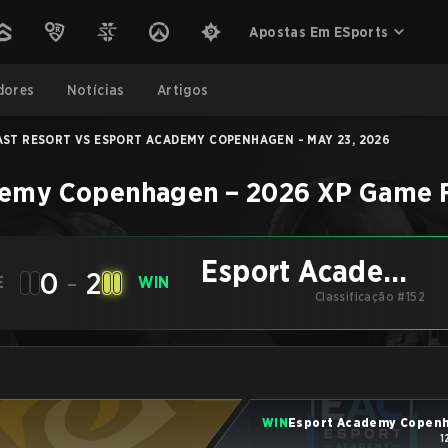
Apostas Em ESports
dores
Notícias
Artigos
AST RESORT VS ESPORT ACADEMY COPENHAGEN - MAY 23, 2026
demy Copenhagen
–
2026 XP Game 
Esport Academy
0
-
2
E
WIN
Copenhagen
Classificação #152
WIN
Esport Academy Copen
1