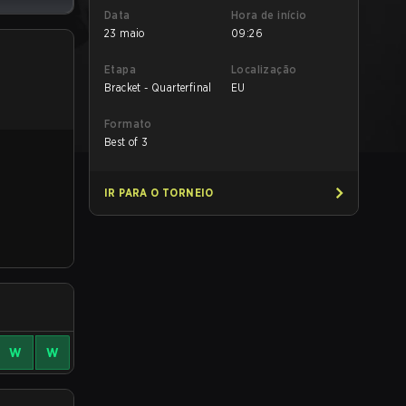
Data
Hora de início
23 maio
09:26
Etapa
Localização
Bracket - Quarterfinal
EU
Formato
Best of 3
IR PARA O TORNEIO
W
W