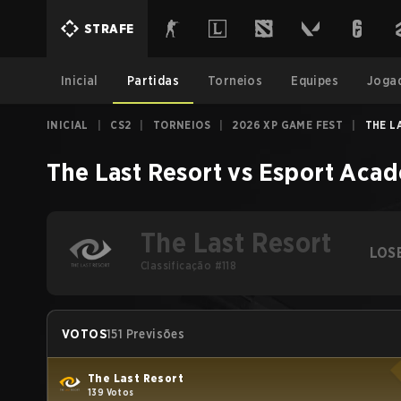
STRAFE
Inicial
Partidas
Torneios
Equipes
Joga
INICIAL
|
CS2
|
TORNEIOS
|
2026 XP GAME FEST
|
THE L
The Last Resort
vs
Esport Aca
The Last Resort
LOS
Classificação #118
VOTOS
151 Previsões
The Last Resort
139 Votos