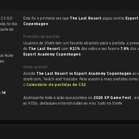
O
Esta foi a primeira vez que
The Last Resort
jogou contra
Esport
 jogada no dia
Copenhagen
.
 parte do
Previsão da partida
Usuários da Strafe tem um favorito absoluto para a partida, e preveem a vitória
do
The Last Resort
com
92.1%
dos votos a seu favor e
7.9%
dos 
Esport Academy Copenhagen
.
pa Nuke
pa
Onde assistir
Assista
The Last Resort vs Esport Academy Copenhagen
ao 
strafe.com, Twitch and Youtube. Para assistir a mais partidas como e
o
Calendário de partidas de CS2
.
m
14
Acompanhe toda a ação que acontece no
2026 XP Game Fest
, assi
as VODs, destaques e transmissões ao vivo, tudo na Strafe.