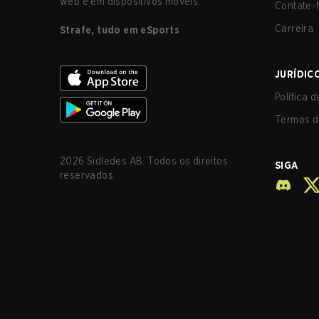
web e em dispositivos móveis.
Contate-
Carreira
Strafe, tudo em eSports
JURÍDIC
Política 
Termos d
2026
Sidledes AB. Todos os direitos
SIGA
reservados.