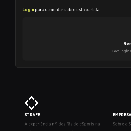
Login
para comentar sobre esta partida
Nen
Faça login e
STRAFE
EMPRES
A experiência nº1 dos fãs de eSports na
Sobre a S