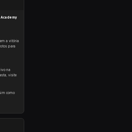
 Academy
votos para
vivo na
sta, visite
m como