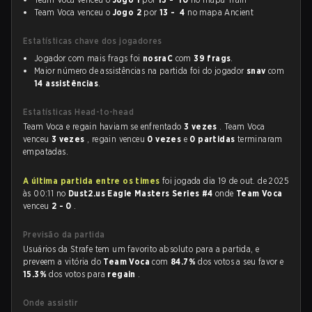
Team Voca venceu o
Jogo 2
por
13 - 4
no mapa Ancient
Estatísticas chave dos jogadores
Jogador com mais frags foi
nosraC
com
39 frags
.
Maior número de assistências na partida foi do jogador
snav
com
14 assistências
.
Estatísticas Head-to-head
Team Voca e regain haviam se enfrentado
3 vezes
. Team Voca
venceu
3 vezes
, regain venceu
0 vezes
e
0 partidas
terminaram
empatadas.
A última partida entre os times
foi jogada dia 19 de out. de 2025
às 00:11 no
Dust2.us Eagle Masters Series #4
onde
Team Voca
venceu
2 - 0
.
Previsão da partida
Usuários da Strafe tem um favorito absoluto para a partida, e
preveem a vitória do
Team Voca
com
84.7%
dos votos a seu favor e
15.3%
dos votos para
regain
.
Onde assistir