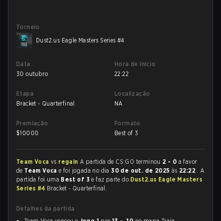
Torneio
Dust2.us Eagle Masters Series #4
Data
Hora de início
30 outubro
22:22
Etapa
Localização
Bracket - Quarterfinal
NA
Premiação
Formato
$
10000
Best of 3
Team Voca
vs
regain
A partida de CS:GO terminou
2 - 0
a favor
de
Team Voca
e foi jogada no dia
30 de out. de 2025
às
22:22
. A
partida foi uma
Best of 3
e faz parte do
Dust2.us Eagle Masters
Series #4
Bracket - Quarterfinal.
Detalhes da partida
Team Voca venceu o
Jogo 1
por
13 - 10
no mapa Train