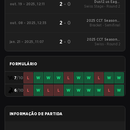
Dust2.us Eagle
2
-
0
out. 19 - 2025, 12:11
Swiss Stage - Round 2
Masters Series #4
2025 CCT Season 3
2
-
0
out. 08 - 2025, 12:35
Bracket - Semifinal
North American
Series #2
2025 CCT Season 2
2
-
0
jan. 21 - 2025, 11:07
North American
Swiss - Round 2
Series #4
FORMULÁRIO
7
/10
L
W
W
W
L
W
W
L
W
W
6
/10
L
W
L
L
W
W
W
W
L
W
INFORMAÇÃO DE PARTIDA