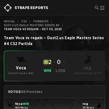
STRAFE ESPORTS
INICIAL
|
CS2
|
TORNEIOS
|
DUST2.US EAGLE MASTERS SERIES #4
|
TEAM VOCA VS REGAIN - OCT 30, 2025
Team Voca
vs
regain
–
Dust2.us Eagle Masters Series
#4
CS2
Partida
2
-
0
reg
Voca
WIN
LOSE
Classificação #42
Classificação #138
VOTOS
189 Previsões
Voca
WIN
reg
160 Votos
29 Votos