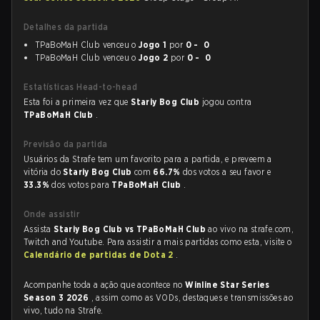
Detalhes da partida
TPaBoMaH Club venceu o
Jogo 1
por
0 - 0
TPaBoMaH Club venceu o
Jogo 2
por
0 - 0
Estatísticas Head-to-head
Esta foi a primeira vez que
Stariy Bog Club
jogou contra
TPaBoMaH Club
.
Previsão da partida
Usuários da Strafe tem um favorito para a partida, e preveem a
vitória do
Stariy Bog Club
com
66.7%
dos votos a seu favor e
33.3%
dos votos para
TPaBoMaH Club
.
Onde assistir
Assista
Stariy Bog Club vs TPaBoMaH Club
ao vivo na strafe.com,
Twitch and Youtube. Para assistir a mais partidas como esta, visite o
Calendário de partidas de Dota 2
.
Acompanhe toda a ação que acontece no
Winline Star Series
Season 3 2026
, assim como as VODs, destaques e transmissões ao
vivo, tudo na Strafe.