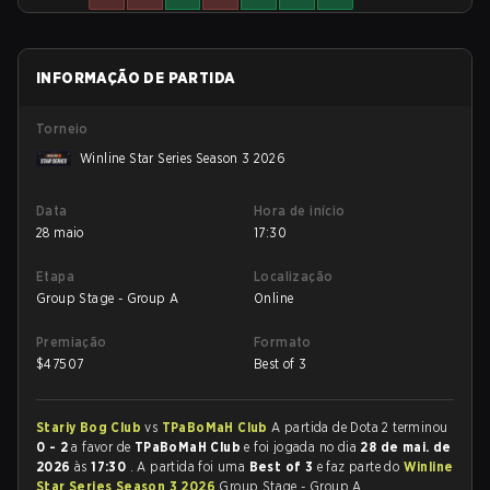
INFORMAÇÃO DE PARTIDA
Torneio
Winline Star Series Season 3 2026
Data
Hora de início
28 maio
17:30
Etapa
Localização
Group Stage - Group A
Online
Premiação
Formato
$
47507
Best of 3
Stariy Bog Club
vs
TPaBoMaH Club
A partida de Dota 2 terminou
0 - 2
a favor de
TPaBoMaH Club
e foi jogada no dia
28 de mai. de
2026
às
17:30
. A partida foi uma
Best of 3
e faz parte do
Winline
Star Series Season 3 2026
Group Stage - Group A.