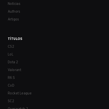
Notícias
Authors
Artigos
TÍTULOS
CS2
LoL
Dota 2
Valorant
R6:S
CoD
Rocket League
SC2
Overwatch 2