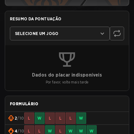
RESUMO DA PONTUAÇÃO
SELECIONE UM JOGO
Dados do placar indisponíveis
Por favor, volte mais tarde
FORMULÁRIO
2
/10
L
W
L
L
L
W
4
/10
L
L
W
L
W
W
W