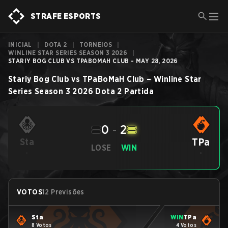
STRAFE ESPORTS
INICIAL
|
DOTA 2
|
TORNEIOS
|
WINLINE STAR SERIES SEASON 3 2026
|
STARIY BOG CLUB VS TPABOMAH CLUB - MAY 28, 2026
Stariy Bog Club
vs
TPaBoMaH Club
–
Winline Star
Series Season 3 2026
Dota 2
Partida
0
-
2
TPa
Sta
LOSE
WIN
-
-
VOTOS
12 Previsões
Sta
WIN
TPa
8 Votos
4 Votos