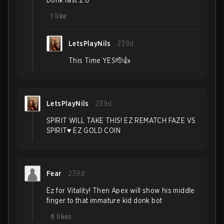
Donk fast 2:0
1
like
LetsPlayNils
239d
This Time YES🫡👍
LetsPlayNils
239d
SPIRIT WILL TAKE THIS! EZ REMATCH FAZE VS
SPIRIT♥️ EZ GOLD COIN
Fear
239d
Ez for Vitality! Then Apex will show his middle
finger to that immature kid donk bot
6
likes