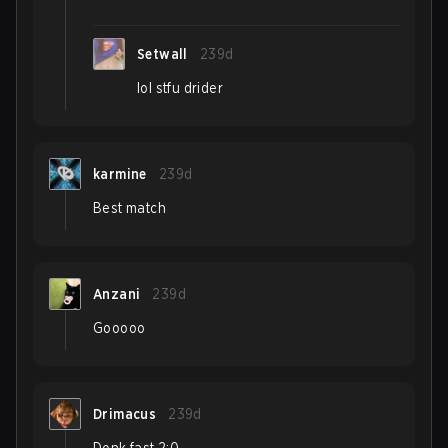
Setwall
239d
lol stfu drider
karmine
239d
Best match
Anzani
239d
Gooooo
Drimacus
239d