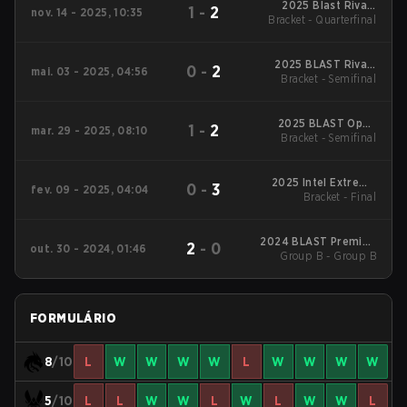
2025 Blast Rivals
1
-
2
nov. 14 - 2025, 10:35
Bracket - Quarterfinal
Season 2
2025 BLAST Rivals
0
-
2
mai. 03 - 2025, 04:56
Bracket - Semifinal
Spring
2025 BLAST Open
1
-
2
mar. 29 - 2025, 08:10
Bracket - Semifinal
Spring Lisbon
2025 Intel Extreme
0
-
3
fev. 09 - 2025, 04:04
Masters Katowice
Bracket - Final
2024 BLAST Premier:
2
-
0
out. 30 - 2024, 01:46
Group B - Group B
World Final
FORMULÁRIO
8
/10
L
W
W
W
W
L
W
W
W
W
5
/10
L
L
W
W
L
W
L
W
W
L