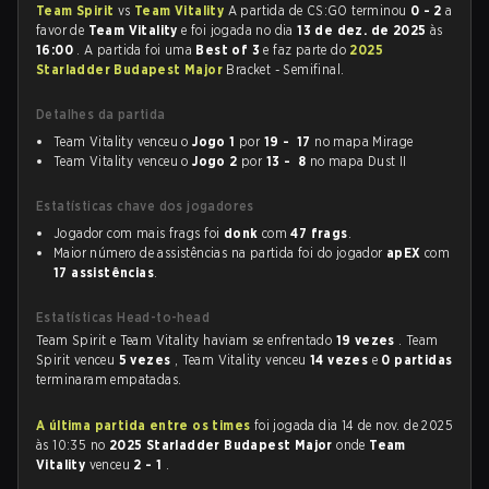
Team Spirit
vs
Team Vitality
A partida de CS:GO terminou
0 - 2
a
favor de
Team Vitality
e foi jogada no dia
13 de dez. de 2025
às
16:00
. A partida foi uma
Best of 3
e faz parte do
2025
Starladder Budapest Major
Bracket - Semifinal.
Detalhes da partida
Team Vitality venceu o
Jogo 1
por
19 - 17
no mapa Mirage
Team Vitality venceu o
Jogo 2
por
13 - 8
no mapa Dust II
Estatísticas chave dos jogadores
Jogador com mais frags foi
donk
com
47 frags
.
Maior número de assistências na partida foi do jogador
apEX
com
17 assistências
.
Estatísticas Head-to-head
Team Spirit e Team Vitality haviam se enfrentado
19 vezes
. Team
Spirit venceu
5 vezes
, Team Vitality venceu
14 vezes
e
0 partidas
terminaram empatadas.
A última partida entre os times
foi jogada dia 14 de nov. de 2025
às 10:35 no
2025 Starladder Budapest Major
onde
Team
Vitality
venceu
2 - 1
.