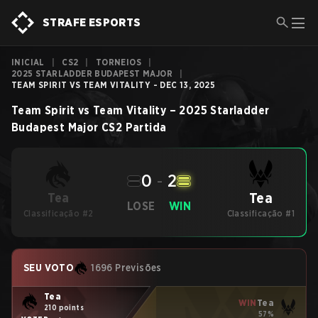
STRAFE ESPORTS
INICIAL
|
CS2
|
TORNEIOS
|
2025 STARLADDER BUDAPEST MAJOR
|
TEAM SPIRIT VS TEAM VITALITY - DEC 13, 2025
Team Spirit
vs
Team Vitality
–
2025 Starladder
Budapest Major
CS2
Partida
0
-
2
Tea
Tea
LOSE
WIN
Classificação #2
Classificação #1
SEU VOTO
1696 Previsões
Tea
WIN
Tea
210 points
57%