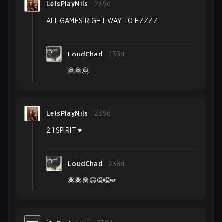
LetsPlayNils
239d
ALL GAMES RIGHT WAY TO EZZZZ
LoudChad
238d
🦧🦧🦧
LetsPlayNils
239d
2:1 SPIRIT ♥️
LoudChad
238d
🦧🦧🦧😂😂😂🫵