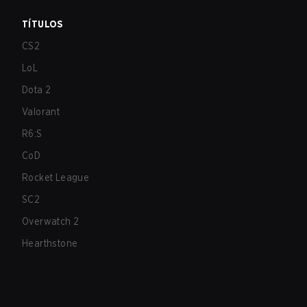
TÍTULOS
CS2
LoL
Dota 2
Valorant
R6:S
CoD
Rocket League
SC2
Overwatch 2
Hearthstone