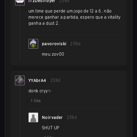
iTzDestroyer
238d
um time que perde um jogo de 12 a 6 , não
merece ganhar a partida, espero que a vitality
ganha a dust 2.
pavoroviski
238d
meu zov00
YYAbrA4
238d
donk cryy✨
1
like
Noirvader
238d
SHUT UP