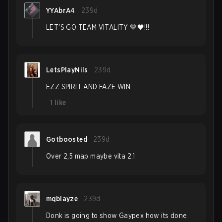
YYAbrA4
239d
LET'S GO TEAM VITALITY 💛🖤!!!
LetsPlayNils
239d
EZZ SPIRIT AND FAZE WIN
1
like
Gotboosted
239d
Over 2,5 map maybe vita 2:1
mqblayze
239d
Donk is going to show Gaypex how its done