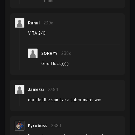
1
like
Rahul
239d
VITA 2/0
SORRYY
238d
Good luck))))
Jameksi
238d
dont let the spirit aka subhumans win
Pyroboss
238d