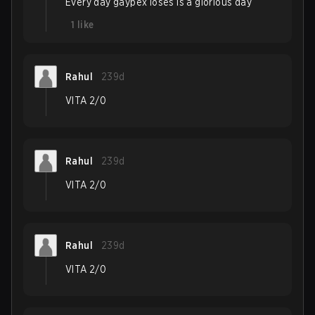
Every day gaypex loses is a glorious day
1
like
Rahul
239d
VITA 2/0
Rahul
239d
VITA 2/0
Rahul
239d
VITA 2/0