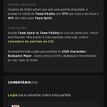
Previsão da partida
Usuários da Strafe acham que será uma partida disputada, e
preveem a vitória do
Team Vitality
com
57%
dos votos a seu favor e
43%
dos votos para
Team Spirit
.
Onde assistir
Assista
Team Spirit vs Team Vitality
ao vivo na strafe.com, Twitch
and Youtube. Para assistir a mais partidas como esta, visite o
Calendário de partidas de CS2
.
Acompanhe toda a ação que acontece no
2025 Starladder
Budapest Major
, assim como as VODs, destaques e transmissões
ao vivo, tudo na Strafe.
COMENTÁRIO
(
34
)
Login
para comentar sobre esta partida