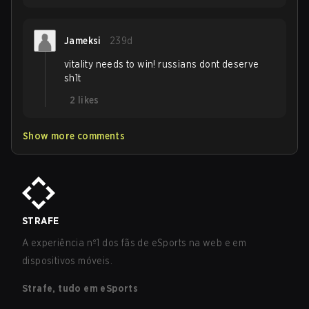
Jameksi
239d
vitality needs to win! russians dont deserve
sh1t
2
likes
Show more comments
STRAFE
A experiência nº1 dos fãs de eSports na web e em
dispositivos móveis.
Strafe, tudo em eSports