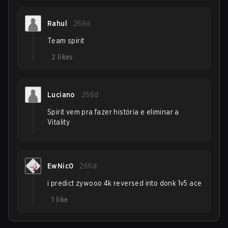
Rahul
266d
Team spirit
2
likes
Luciano
266d
Spirit vem pra fazer história e eliminar a
Vitality
EwNic0
266d
i predict zywooo 4k reversed into donk 1v5 ace
1
like