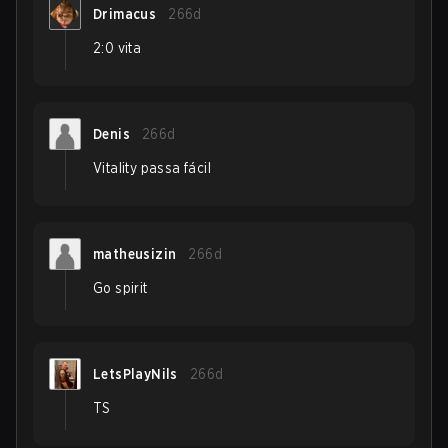
Drimacus
266d
2:0 vita
Denis
266d
Vitality passa fácil
matheusizin
266d
Go spirit
LetsPlayNils
266d
TS