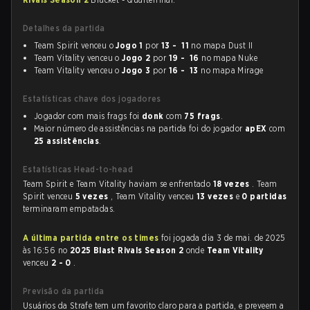
Detalhes da partida
Team Spirit venceu o
Jogo 1
por
13 - 11
no mapa Dust II
Team Vitality venceu o
Jogo 2
por
19 - 16
no mapa Nuke
Team Vitality venceu o
Jogo 3
por
16 - 13
no mapa Mirage
Estatísticas chave dos jogadores
Jogador com mais frags foi
donk
com
75 frags
.
Maior número de assistências na partida foi do jogador
apEX
com
25 assistências
.
Estatísticas Head-to-head
Team Spirit e Team Vitality haviam se enfrentado
18 vezes
. Team
Spirit venceu
5 vezes
, Team Vitality venceu
13 vezes
e
0 partidas
terminaram empatadas.
A última partida entre os times
foi jogada dia 3 de mai. de 2025
às 16:56 no
2025 Blast Rivals Season 2
onde
Team Vitality
venceu
2 - 0
.
Previsão da partida
Usuários da Strafe tem um favorito claro para a partida, e preveem a