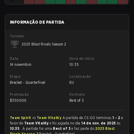
INFORMAÇÃO DE PARTIDA
Torneio
2025 Blast Rivals Season 2
Data
Hora de início
14 novembro
10:35
Etapa
Localização
Bracket - Quarterfinal
EU
Premiação
Formato
$
350000
Best of 3
Team Spirit
vs
Team Vitality
A partida de CS:GO terminou
1 - 2
a
favor de
Team Vitality
e foi jogada no dia
14 de nov. de 2025
às
10:35
. A partida foi uma
Best of 3
e faz parte do
2025 Blast
Rivals Season 2
Bracket - Quarterfinal.