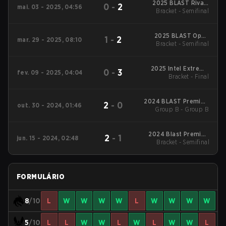
2025 BLAST Rivals
0
-
2
mai. 03 - 2025, 04:56
Bracket - Semifinal
Spring
2025 BLAST Open
1
-
2
mar. 29 - 2025, 08:10
Bracket - Semifinal
Spring Lisbon
2025 Intel Extreme
0
-
3
fev. 09 - 2025, 04:04
Masters Katowice
Bracket - Final
2024 BLAST Premier:
2
-
0
out. 30 - 2024, 01:46
Group B - Group B
World Final
2024 Blast Premier:
2
-
1
jun. 15 - 2024, 02:48
Bracket - Semifinal
Spring Final
FORMULÁRIO
8
/10
L
W
W
W
W
L
W
W
W
W
5
/10
L
L
W
W
L
W
L
W
W
L