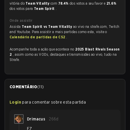
vitória do
Team Vitality
com
78.4%
dos votos a seu favor e
21.6%
dos votos para
Team Spirit
.
Onde assistir
Assista
Team Spirit vs Team Vitality
ao vivo na strafe.com, Twitch
and Youtube. Para assistir a mais partidas como esta, visite o
Calendário de partidas de CS2
.
Acompanhe toda a ação que acontece no
2025 Blast Rivals Season
2
, assim como as VODs, destaques e transmissões ao vivo, tudo na
Strafe.
COMENTÁRIO
(
11
)
Login
para comentar sobre esta partida
Drimacus
266d
EZ