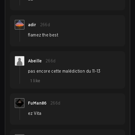
adir
266d
flamez the best
Abeille
266d
pas encore cette malédiction du 11-13
1
like
FuMan86
266d
ez Vita