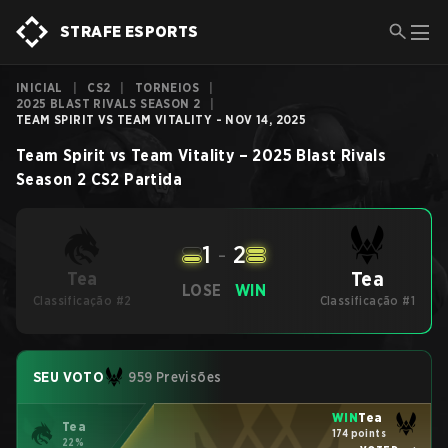
STRAFE ESPORTS
INICIAL
|
CS2
|
TORNEIOS
|
2025 BLAST RIVALS SEASON 2
|
TEAM SPIRIT VS TEAM VITALITY - NOV 14, 2025
Team Spirit
vs
Team Vitality
–
2025 Blast Rivals
Season 2
CS2
Partida
1
-
2
Tea
Tea
LOSE
WIN
Classificação #2
Classificação #1
SEU VOTO
959 Previsões
WIN
Tea
Tea
174 points
22%