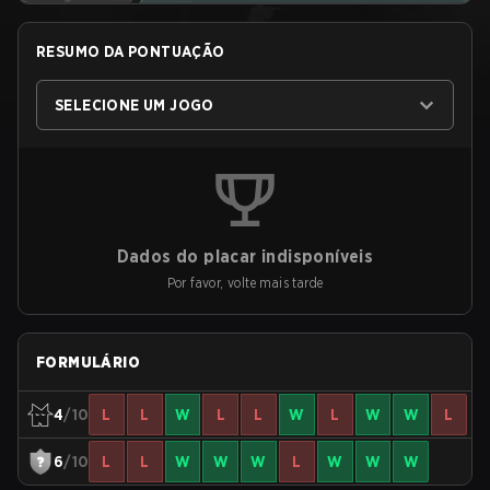
RESUMO DA PONTUAÇÃO
SELECIONE UM JOGO
Dados do placar indisponíveis
Por favor, volte mais tarde
FORMULÁRIO
4
/10
L
L
W
L
L
W
L
W
W
L
6
/10
L
L
W
W
W
L
W
W
W