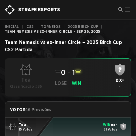
STRAFE ESPORTS
INICIAL
|
CS2
|
TORNEIOS
|
2025 BIRCH CUP
|
TEAM NEMESIS VS EX-INNER CIRCLE - SEP 26, 2025
Team Nemesis
vs
ex-Inner Circle
–
2025 Birch Cup
CS2
Partida
0
-
1
ex-
Tea
LOSE
WIN
Classificação #36
-
VOTOS
46 Previsões
Tea
WIN
ex-
15 Votos
31 Votos