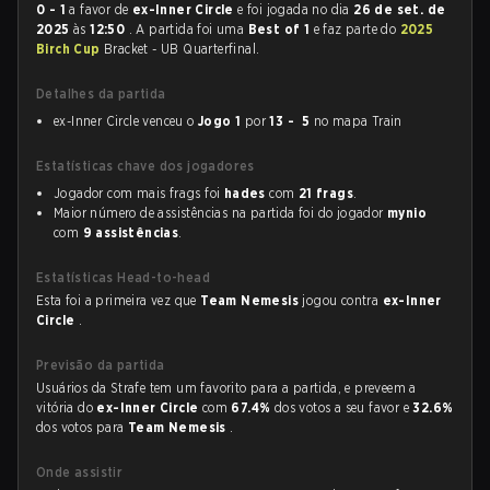
0 - 1
a favor de
ex-Inner Circle
e foi jogada no dia
26 de set. de
2025
às
12:50
. A partida foi uma
Best of 1
e faz parte do
2025
Birch Cup
Bracket - UB Quarterfinal.
Detalhes da partida
ex-Inner Circle venceu o
Jogo 1
por
13 - 5
no mapa Train
Estatísticas chave dos jogadores
Jogador com mais frags foi
hades
com
21 frags
.
Maior número de assistências na partida foi do jogador
mynio
com
9 assistências
.
Estatísticas Head-to-head
Esta foi a primeira vez que
Team Nemesis
jogou contra
ex-Inner
Circle
.
Previsão da partida
Usuários da Strafe tem um favorito para a partida, e preveem a
vitória do
ex-Inner Circle
com
67.4%
dos votos a seu favor e
32.6%
dos votos para
Team Nemesis
.
Onde assistir