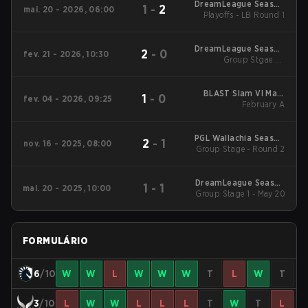
DreamLeague Season
1
-
2
mai. 20 - 2026, 06:00
Playoffs - LB Round 1
29 2026
DreamLeague Season
2
-
0
fev. 21 - 2026, 10:30
Group Stgae 2 -
28
February 21
BLAST Slam VI Main
1
-
0
fev. 04 - 2026, 09:25
Tournament
February A
PGL Wallachia Season
2
-
1
nov. 16 - 2025, 08:00
6 Main Tournament
Group Stage - Round 2
DreamLeague Season
1
-
1
mai. 20 - 2025, 10:00
Group Stage 1 - May 20
26
FORMULÁRIO
6
/10
W
W
L
W
W
W
T
L
W
T
3
/10
L
W
W
L
L
L
T
W
T
L