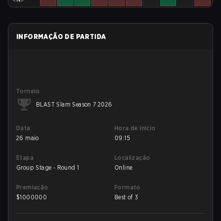
INFORMAÇÃO DE PARTIDA
Torneio
BLAST Slam Season 7 2026
Data
Hora de início
26 maio
09:15
Etapa
Localização
Group Stage - Round 1
Online
Premiação
Formato
$
1000000
Best of 3