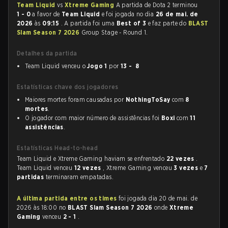
Team Liquid
vs
Xtreme Gaming
A partida de Dota 2 terminou
1 - 0
a favor de
Team Liquid
e foi jogada no dia
26 de mai. de
2026
às
09:15
. A partida foi uma
Best of 3
e faz parte do
BLAST
Slam Season 7 2026
Group Stage - Round 1.
Detalhes da partida
Team Liquid venceu o
Jogo 1
por
13 - 8
Estatísticas chave dos jogadores
Maiores mortes foram causadas por
NothingToSay
com
8
mortes
.
O jogador com maior número de assistências foi
Boxi
com
11
assistências
.
Estatísticas Head-to-head
Team Liquid e Xtreme Gaming haviam se enfrentado
22 vezes
.
Team Liquid venceu
12 vezes
, Xtreme Gaming venceu
3 vezes
e
7
partidas
terminaram empatadas.
A última partida entre os times
foi jogada dia 20 de mai. de
2026 às 18:00 no
BLAST Slam Season 7 2026
onde
Xtreme
Gaming
venceu
2 - 1
.