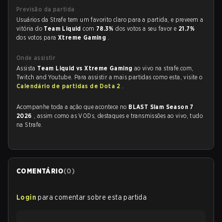
Previsão da partida
Usuários da Strafe tem um favorito claro para a partida, e preveem a
vitória do
Team Liquid
com
78.3%
dos votos a seu favor e
21.7%
dos votos para
Xtreme Gaming
.
Onde assistir
Assista
Team Liquid vs Xtreme Gaming
ao vivo na strafe.com,
Twitch and Youtube. Para assistir a mais partidas como esta, visite o
Calendário de partidas de Dota 2
.
Acompanhe toda a ação que acontece no
BLAST Slam Season 7
2026
, assim como as VODs, destaques e transmissões ao vivo, tudo
na Strafe.
COMENTÁRIO
(
0
)
Login
para comentar sobre esta partida