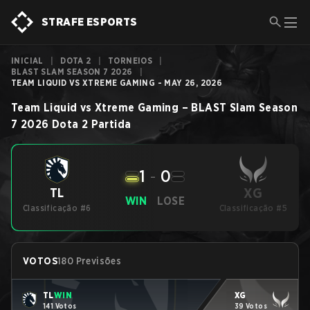
STRAFE ESPORTS
INICIAL
|
DOTA 2
|
TORNEIOS
|
BLAST SLAM SEASON 7 2026
|
TEAM LIQUID VS XTREME GAMING - MAY 26, 2026
Team Liquid
vs
Xtreme Gaming
–
BLAST Slam Season
7 2026
Dota 2
Partida
1
-
0
XG
TL
WIN
LOSE
Classificação #6
Classificação #5
VOTOS
180 Previsões
TL
WIN
XG
141 Votos
39 Votos