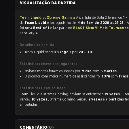
VISUALIZAÇÃO DA PARTIDA
Team Liquid
vs
Xtreme Gaming
A partida de Dota 2 terminou
1 -
de
Team Liquid
e foi jogada no dia
4 de fev. de 2026
às
21:25
. 
foi uma
Best of 1
e faz parte do
BLAST Slam VI Main Tournamen
February A.
Detalhes da partida
Team Liquid venceu o
Jogo 1
por
20 - 10
Estatísticas chave dos jogadores
Maiores mortes foram causadas por
Micke
com
6 mortes
.
O jogador com maior número de assistências foi
tOfu
com
11 as
Estatísticas Head-to-head
Team Liquid e Xtreme Gaming haviam se enfrentado
19 vezes
. Te
venceu
10 vezes
, Xtreme Gaming venceu
2 vezes
e
7 partidas
te
empatadas.
COMENTÁRIO
(
0
)