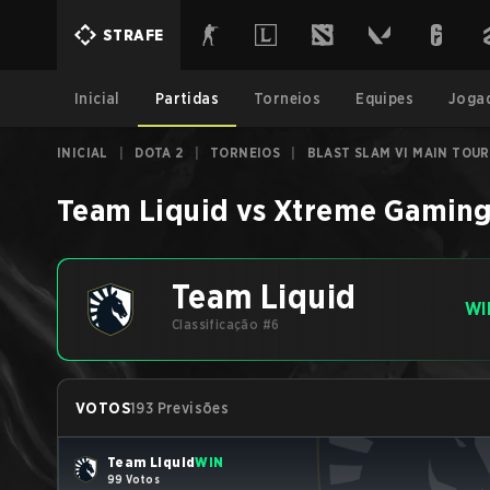
STRAFE
Inicial
Partidas
Torneios
Equipes
Joga
INICIAL
|
DOTA 2
|
TORNEIOS
|
BLAST SLAM VI MAIN TOU
Team Liquid
vs
Xtreme Gamin
Team Liquid
WI
Classificação #6
VOTOS
193 Previsões
Team Liquid
WIN
99 Votos