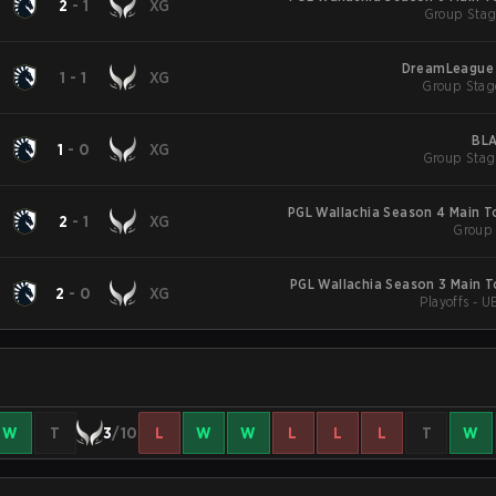
2
-
1
XG
DreamLeague 
1
-
1
XG
Group Stage
BLA
1
-
0
XG
Group Stag
PGL Wallachia Season 4 Main 
2
-
1
XG
Group 
PGL Wallachia Season 3 Main 
2
-
0
XG
Playoffs - U
W
T
3
/10
L
W
W
L
L
L
T
W