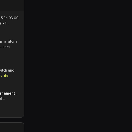
2 - 1
.
s para
witch and
io de
ournament
,
afe.