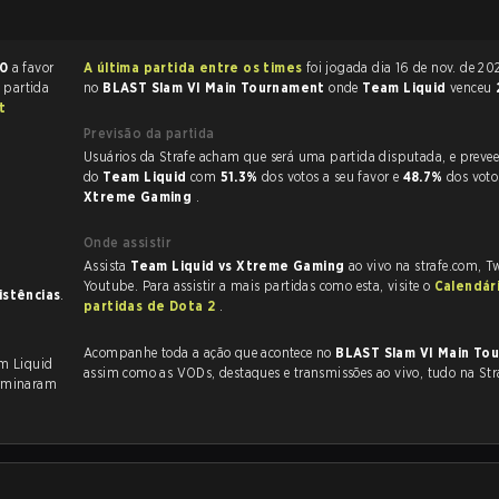
 0
a favor
A última partida entre os times
foi jogada dia 16 de nov. de 2025 às 08:00
A partida
no
BLAST Slam VI Main Tournament
onde
Team Liquid
venceu
t
Previsão da partida
Usuários da Strafe acham que será uma partida disputada, e preveem a vitória
do
Team Liquid
com
51.3%
dos votos a seu favor e
48.7%
dos voto
Xtreme Gaming
.
Onde assistir
Assista
Team Liquid vs Xtreme Gaming
ao vivo na strafe.com, T
Youtube. Para assistir a mais partidas como esta, visite o
Calendár
sistências
.
partidas de Dota 2
.
Acompanhe toda a ação que acontece no
BLAST Slam VI Main T
am Liquid
assim como as VODs, destaques e transmissões ao vivo, tudo na Str
rminaram