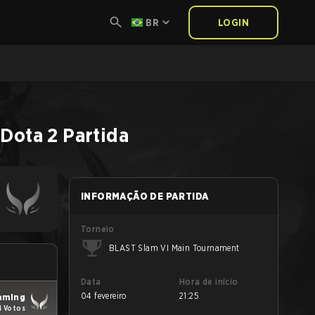
BR
LOGIN
Dota 2
Partida
INFORMAÇÃO DE PARTIDA
Torneio
BLAST Slam VI Main Tournament
Data
Hora de início
04 fevereiro
21:25
aming
4 Votos