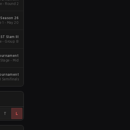
Group Stage - Round 2
Season 26
 1 - May 20
ST Slam III
e - Group B
Tournament
Stage - Mid
Tournament
B Semifinals
T
L