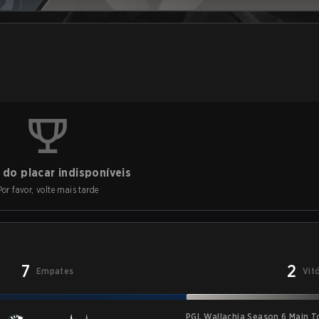
do placar indisponíveis
Por favor, volte mais tarde
7
2
Empates
Vit
PGL Wallachia Season 6 Main 