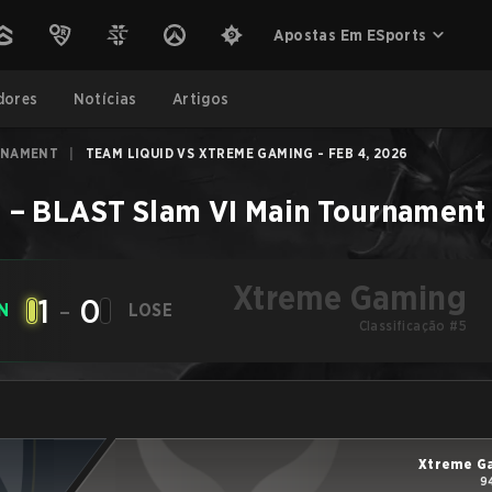
Apostas Em ESports
dores
Notícias
Artigos
RNAMENT
|
TEAM LIQUID VS XTREME GAMING - FEB 4, 2026
g
–
BLAST Slam VI Main Tournament
Xtreme Gaming
1
-
0
N
LOSE
Classificação #5
Xtreme G
9