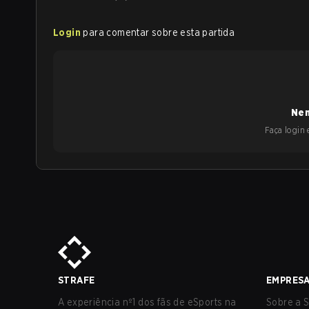
Login
para comentar sobre esta partida
Nen
Faça login e
STRAFE
EMPRES
A experiência nº1 dos fãs de eSports na
Sobre a S