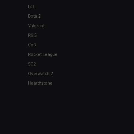
LoL
Dota 2
Valorant
R6:S
CoD
Rocket League
SC2
Overwatch 2
Hearthstone