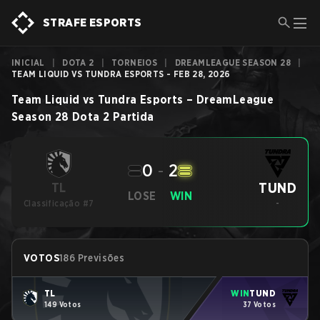
STRAFE ESPORTS
INICIAL
|
DOTA 2
|
TORNEIOS
|
DREAMLEAGUE SEASON 28
|
TEAM LIQUID VS TUNDRA ESPORTS - FEB 28, 2026
Team Liquid
vs
Tundra Esports
–
DreamLeague
Season 28
Dota 2
Partida
0
-
2
TUND
TL
LOSE
WIN
Classificação #7
-
VOTOS
186 Previsões
TL
WIN
TUND
149 Votos
37 Votos