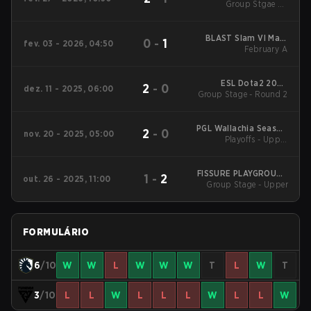
Group Stgae 2 -
28
February 27
BLAST Slam VI Main
0
-
1
fev. 03 - 2026, 04:50
Tournament
February A
ESL Dota2 2025
2
-
0
dez. 11 - 2025, 06:00
DreamLeague Season
Group Stage - Round 2
27 Main Event
PGL Wallachia Season
2
-
0
nov. 20 - 2025, 05:00
6 Main Tournament
Playoffs - Upper
Bracket Quarterfinals
FISSURE PLAYGROUND
1
-
2
out. 26 - 2025, 11:00
Group Stage - Upper
2
FORMULÁRIO
6
/10
W
W
L
W
W
W
T
L
W
T
3
/10
L
L
W
L
L
L
W
L
L
W