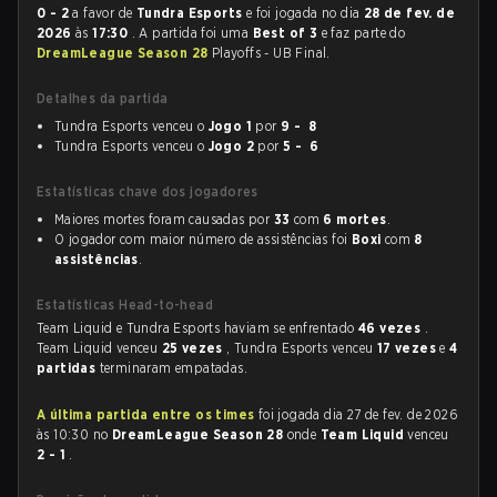
0 - 2
a favor de
Tundra Esports
e foi jogada no dia
28 de fev. de
2026
às
17:30
. A partida foi uma
Best of 3
e faz parte do
DreamLeague Season 28
Playoffs - UB Final.
Detalhes da partida
Tundra Esports venceu o
Jogo 1
por
9 - 8
Tundra Esports venceu o
Jogo 2
por
5 - 6
Estatísticas chave dos jogadores
Maiores mortes foram causadas por
33
com
6 mortes
.
O jogador com maior número de assistências foi
Boxi
com
8
assistências
.
Estatísticas Head-to-head
Team Liquid e Tundra Esports haviam se enfrentado
46 vezes
.
Team Liquid venceu
25 vezes
, Tundra Esports venceu
17 vezes
e
4
partidas
terminaram empatadas.
A última partida entre os times
foi jogada dia 27 de fev. de 2026
às 10:30 no
DreamLeague Season 28
onde
Team Liquid
venceu
2 - 1
.