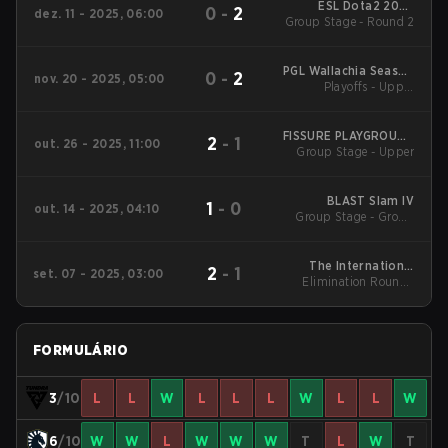
ESL Dota2 2025
0
-
2
dez. 11 - 2025, 06:00
DreamLeague Season
Group Stage - Round 2
27 Main Event
PGL Wallachia Season
0
-
2
nov. 20 - 2025, 05:00
6 Main Tournament
Playoffs - Upper
Bracket Quarterfinals
FISSURE PLAYGROUND
2
-
1
out. 26 - 2025, 11:00
Group Stage - Upper
2
BLAST Slam IV
1
-
0
out. 14 - 2025, 04:10
Group Stage - Group
Stage
The International
2
-
1
set. 07 - 2025, 03:00
Elimination Round -
2025 Main Event
Advance to playoffs
FORMULÁRIO
3
/10
L
L
W
L
L
L
W
L
L
W
6
/10
W
W
L
W
W
W
T
L
W
T