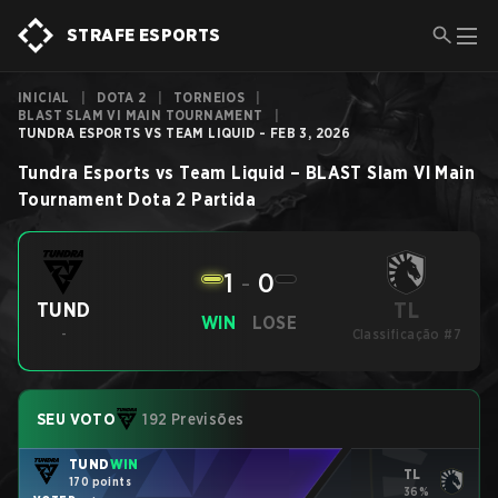
STRAFE ESPORTS
INICIAL
|
DOTA 2
|
TORNEIOS
|
BLAST SLAM VI MAIN TOURNAMENT
|
TUNDRA ESPORTS VS TEAM LIQUID - FEB 3, 2026
Tundra Esports
vs
Team Liquid
–
BLAST Slam VI Main
Tournament
Dota 2
Partida
1
-
0
TL
TUND
WIN
LOSE
-
Classificação #7
SEU VOTO
192 Previsões
TUND
WIN
TL
170 points
36%