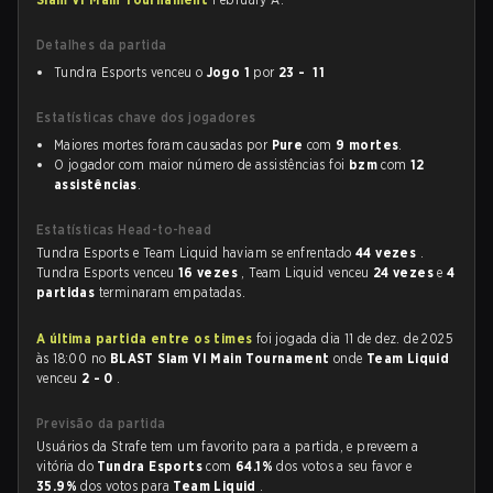
Detalhes da partida
Tundra Esports venceu o
Jogo 1
por
23 - 11
Estatísticas chave dos jogadores
Maiores mortes foram causadas por
Pure
com
9 mortes
.
O jogador com maior número de assistências foi
bzm
com
12
assistências
.
Estatísticas Head-to-head
Tundra Esports e Team Liquid haviam se enfrentado
44 vezes
.
Tundra Esports venceu
16 vezes
, Team Liquid venceu
24 vezes
e
4
partidas
terminaram empatadas.
A última partida entre os times
foi jogada dia 11 de dez. de 2025
às 18:00 no
BLAST Slam VI Main Tournament
onde
Team Liquid
venceu
2 - 0
.
Previsão da partida
Usuários da Strafe tem um favorito para a partida, e preveem a
vitória do
Tundra Esports
com
64.1%
dos votos a seu favor e
35.9%
dos votos para
Team Liquid
.