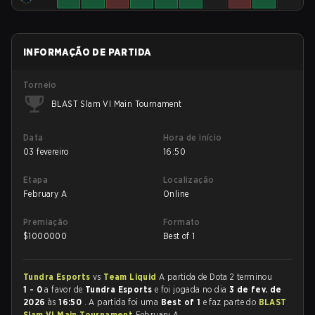
INFORMAÇÃO DE PARTIDA
Torneio
BLAST Slam VI Main Tournament
Data
Hora de início
03 fevereiro
16:50
Etapa
Localização
February A
Online
Premiação
Formato
$
1000000
Best of 1
Tundra Esports
vs
Team Liquid
A partida de Dota 2 terminou
1 - 0
a favor de
Tundra Esports
e foi jogada no dia
3 de fev. de
2026
às
16:50
. A partida foi uma
Best of 1
e faz parte do
BLAST
Slam VI Main Tournament
February A.