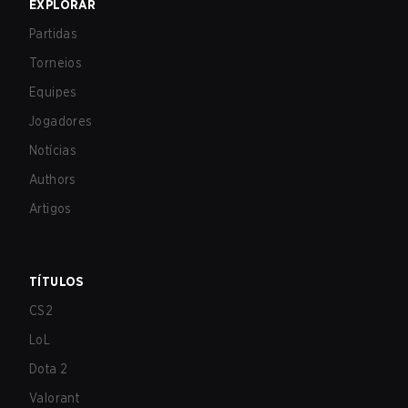
EXPLORAR
Partidas
Torneios
Equipes
Jogadores
Notícias
Authors
Artigos
TÍTULOS
CS2
LoL
Dota 2
Valorant