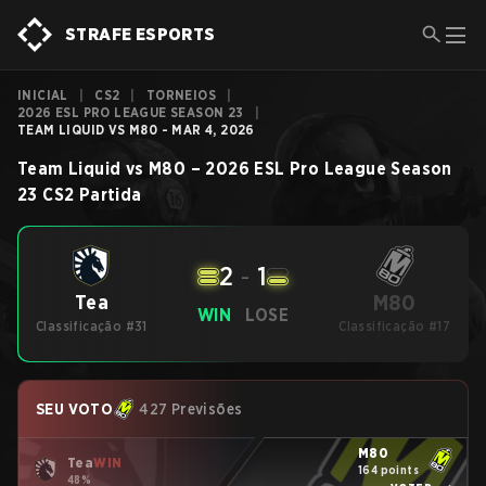
STRAFE ESPORTS
INICIAL
|
CS2
|
TORNEIOS
|
2026 ESL PRO LEAGUE SEASON 23
|
TEAM LIQUID VS M80 - MAR 4, 2026
Team Liquid
vs
M80
–
2026 ESL Pro League Season
23
CS2
Partida
2
-
1
M80
Tea
WIN
LOSE
Classificação #31
Classificação #17
SEU VOTO
427 Previsões
M80
Tea
WIN
164 points
48%