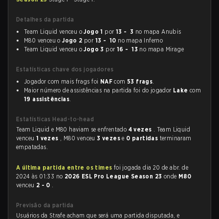
Detalhes da partida
Team Liquid venceu o
Jogo 1
por
13 - 3
no mapa Anubis
M80 venceu o
Jogo 2
por
13 - 10
no mapa Inferno
Team Liquid venceu o
Jogo 3
por
16 - 13
no mapa Mirage
Estatísticas chave dos jogadores
Jogador com mais frags foi
NAF
com
53 frags
.
Maior número de assistências na partida foi do jogador
Lake
com
19 assistências
.
Estatísticas Head-to-head
Team Liquid e M80 haviam se enfrentado
4 vezes
. Team Liquid
venceu
1 vezes
, M80 venceu
3 vezes
e
0 partidas
terminaram
empatadas.
A última partida entre os times
foi jogada dia 20 de abr. de
2024 às 01:33 no
2026 ESL Pro League Season 23
onde
M80
venceu
2 - 0
.
Previsão da partida
Usuários da Strafe acham que será uma partida disputada, e