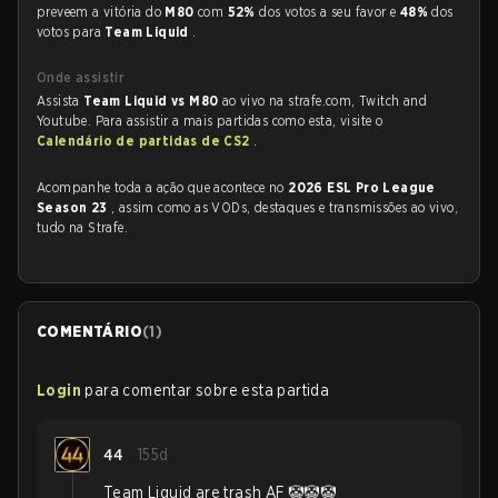
preveem a vitória do
M80
com
52%
dos votos a seu favor e
48%
dos
votos para
Team Liquid
.
Onde assistir
Assista
Team Liquid vs M80
ao vivo na strafe.com, Twitch and
Youtube. Para assistir a mais partidas como esta, visite o
Calendário de partidas de CS2
.
Acompanhe toda a ação que acontece no
2026 ESL Pro League
Season 23
, assim como as VODs, destaques e transmissões ao vivo,
tudo na Strafe.
COMENTÁRIO
(
1
)
Login
para comentar sobre esta partida
44
155d
Team Liquid are trash AF 🤡🤡🤡