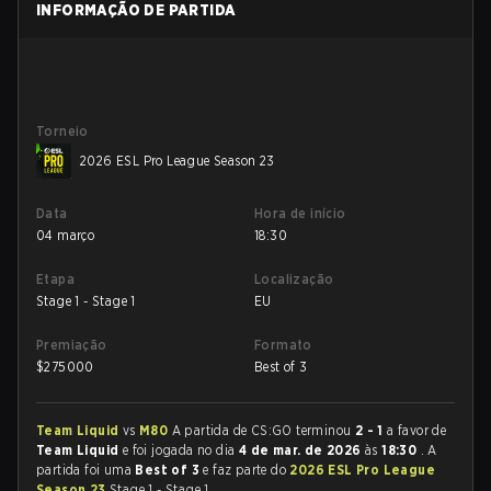
INFORMAÇÃO DE PARTIDA
Torneio
2026 ESL Pro League Season 23
Data
Hora de início
04 março
18:30
Etapa
Localização
Stage 1 - Stage 1
EU
Premiação
Formato
$
275000
Best of 3
Team Liquid
vs
M80
A partida de CS:GO terminou
2 - 1
a favor de
Team Liquid
e foi jogada no dia
4 de mar. de 2026
às
18:30
. A
partida foi uma
Best of 3
e faz parte do
2026 ESL Pro League
Season 23
Stage 1 - Stage 1.