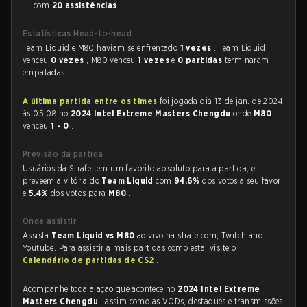
com
20 assistências
.
Estatísticas Head-to-head
Team Liquid e M80 haviam se enfrentado
1 vezes
. Team Liquid
venceu
0 vezes
, M80 venceu
1 vezes
e
0 partidas
terminaram
empatadas.
A última partida entre os times
foi jogada dia 13 de jan. de 2024
às 05:08 no
2024 Intel Extreme Masters Chengdu
onde
M80
venceu
1 - 0
.
Previsão da partida
Usuários da Strafe tem um favorito absoluto para a partida, e
preveem a vitória do
Team Liquid
com
94.6%
dos votos a seu favor
e
5.4%
dos votos para
M80
.
Onde assistir
Assista
Team Liquid vs M80
ao vivo na strafe.com, Twitch and
Youtube. Para assistir a mais partidas como esta, visite o
Calendário de partidas de CS2
.
Acompanhe toda a ação que acontece no
2024 Intel Extreme
Masters Chengdu
, assim como as VODs, destaques e transmissões