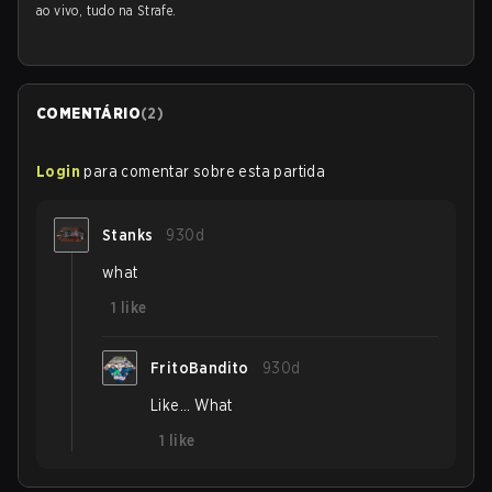
ao vivo, tudo na Strafe.
COMENTÁRIO
(
2
)
Login
para comentar sobre esta partida
Stanks
930d
what
1
like
FritoBandito
930d
Like... What
1
like