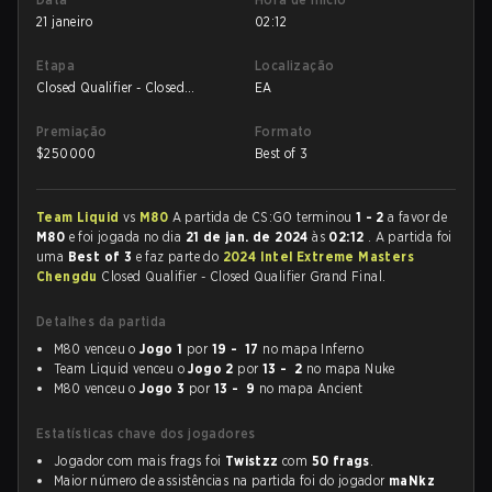
21 janeiro
02:12
Etapa
Localização
Closed Qualifier - Closed
EA
Qualifier Grand Final
Premiação
Formato
$
250000
Best of 3
Team Liquid
vs
M80
A partida de CS:GO terminou
1 - 2
a favor de
M80
e foi jogada no dia
21 de jan. de 2024
às
02:12
. A partida foi
uma
Best of 3
e faz parte do
2024 Intel Extreme Masters
Chengdu
Closed Qualifier - Closed Qualifier Grand Final.
Detalhes da partida
M80 venceu o
Jogo 1
por
19 - 17
no mapa Inferno
Team Liquid venceu o
Jogo 2
por
13 - 2
no mapa Nuke
M80 venceu o
Jogo 3
por
13 - 9
no mapa Ancient
Estatísticas chave dos jogadores
Jogador com mais frags foi
Twistzz
com
50 frags
.
Maior número de assistências na partida foi do jogador
maNkz