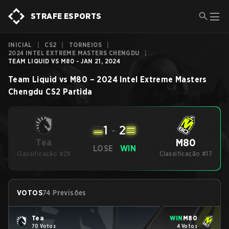
STRAFE ESPORTS
INICIAL
|
CS2
|
TORNEIOS
|
2024 INTEL EXTREME MASTERS CHENGDU
|
TEAM LIQUID VS M80 - JAN 21, 2024
Team Liquid
vs
M80
–
2024 Intel Extreme Masters
Chengdu
CS2
Partida
1
-
2
M80
Tea
LOSE
WIN
Classificação #29
Classificação #17
VOTOS
74 Previsões
Tea
WIN
M80
70 Votos
4 Votos