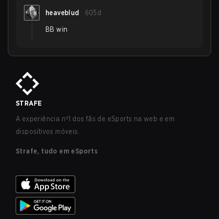
heaveblud
605d
BB win
STRAFE
A experiência nº1 dos fãs de eSports na web e em
dispositivos móveis.
Strafe, tudo em eSports