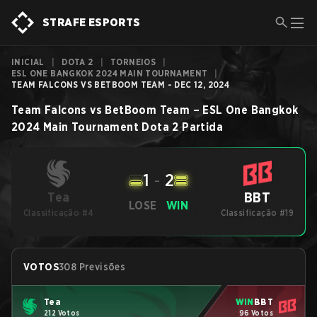
STRAFE ESPORTS
INICIAL
|
DOTA 2
|
TORNEIOS
|
ESL ONE BANGKOK 2024 MAIN TOURNAMENT
|
TEAM FALCONS VS BETBOOM TEAM - DEC 12, 2024
Team Falcons
vs
BetBoom Team
–
ESL One Bangkok
2024 Main Tournament
Dota 2
Partida
1
-
2
BBT
Tea
LOSE
WIN
Classificação #4
Classificação #19
VOTOS
308 Previsões
Tea
WIN
BBT
212 Votos
96 Votos