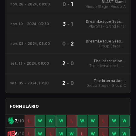
BLAST Slam I
0
-
1
nov. 26 - 2024, 08:00
Group Stage - Group A
DreamLeague Season
3
-
1
nov. 10 - 2024, 03:30
Playoffs - Grand Final
24
DreamLeague Season
0
-
2
nov. 05 - 2024, 05:00
Group Stage 2 -
24
November 5
The International
2
-
0
set. 13 - 2024, 08:00
The International - LB
2024 Main Event
Round 1
The International
2
-
0
set. 05 - 2024, 10:20
Group Stage - Group C
2024 Main Event
FORMULÁRIO
7
/10
L
W
W
W
L
W
W
L
W
W
6
/10
L
W
L
W
W
L
W
L
W
W