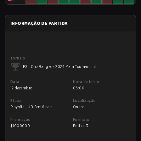
INFORMAÇÃO DE PARTIDA
Torneio
ESL One Bangkok 2024 Main Tournament
Data
Hora de início
12 dezembro
05:00
Etapa
Localização
Playoffs - UB Semifinals
Online
Premiação
Formato
$
1000000
Best of 3