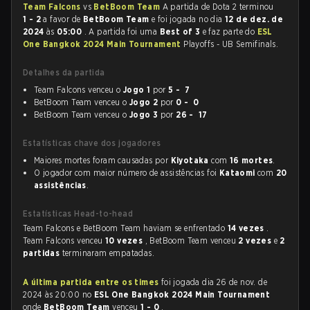
Team Falcons
vs
BetBoom Team
A partida de Dota 2 terminou
1 - 2
a favor de
BetBoom Team
e foi jogada no dia
12 de dez. de
2024
às
05:00
. A partida foi uma
Best of 3
e faz parte do
ESL
One Bangkok 2024 Main Tournament
Playoffs - UB Semifinals.
Detalhes da partida
Team Falcons venceu o
Jogo 1
por
5 - 7
BetBoom Team venceu o
Jogo 2
por
0 - 0
BetBoom Team venceu o
Jogo 3
por
26 - 17
Estatísticas chave dos jogadores
Maiores mortes foram causadas por
Kiyotaka
com
16 mortes
.
O jogador com maior número de assistências foi
Kataomi
com
20
assistências
.
Estatísticas Head-to-head
Team Falcons e BetBoom Team haviam se enfrentado
14 vezes
.
Team Falcons venceu
10 vezes
, BetBoom Team venceu
2 vezes
e
2
partidas
terminaram empatadas.
A última partida entre os times
foi jogada dia 26 de nov. de
2024 às 20:00 no
ESL One Bangkok 2024 Main Tournament
onde
BetBoom Team
venceu
1 - 0
.