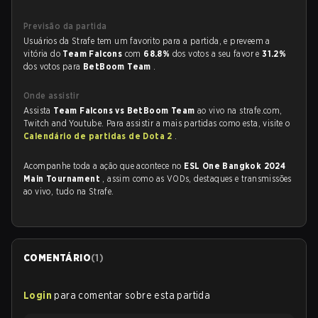
Previsão da partida
Usuários da Strafe tem um favorito para a partida, e preveem a
vitória do
Team Falcons
com
68.8%
dos votos a seu favor e
31.2%
dos votos para
BetBoom Team
.
Onde assistir
Assista
Team Falcons vs BetBoom Team
ao vivo na strafe.com,
Twitch and Youtube. Para assistir a mais partidas como esta, visite o
Calendário de partidas de Dota 2
.
Acompanhe toda a ação que acontece no
ESL One Bangkok 2024
Main Tournament
, assim como as VODs, destaques e transmissões
ao vivo, tudo na Strafe.
COMENTÁRIO
(
1
)
Login
para comentar sobre esta partida