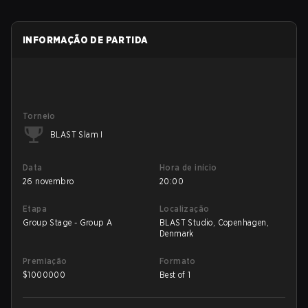
INFORMAÇÃO DE PARTIDA
Torneio
BLAST Slam I
Data
Hora de início
26 novembro
20:00
Etapa
Localização
Group Stage - Group A
BLAST Studio, Copenhagen,
Denmark
Premiação
Formato
$
1000000
Best of 1