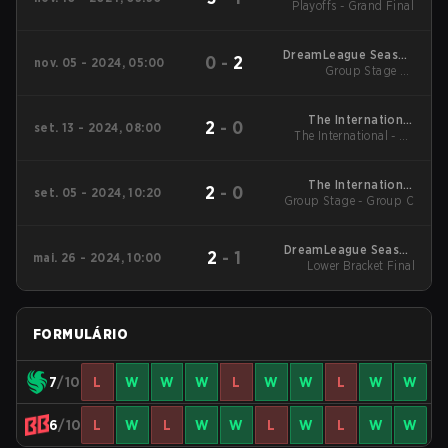
Playoffs - Grand Final
24
DreamLeague Season
0
-
2
nov. 05 - 2024, 05:00
Group Stage 2 -
24
November 5
The International
2
-
0
set. 13 - 2024, 08:00
The International - LB
2024 Main Event
Round 1
The International
2
-
0
set. 05 - 2024, 10:20
Group Stage - Group C
2024 Main Event
DreamLeague Season
2
-
1
mai. 26 - 2024, 10:00
Lower Bracket Final
23 Main Event
FORMULÁRIO
7
/10
L
W
W
W
L
W
W
L
W
W
6
/10
L
W
L
W
W
L
W
L
W
W