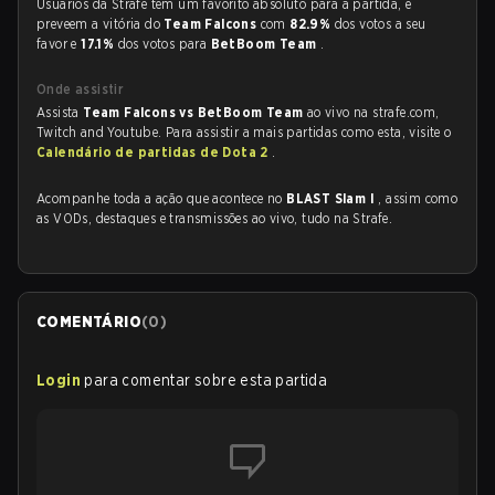
Usuários da Strafe tem um favorito absoluto para a partida, e
preveem a vitória do
Team Falcons
com
82.9%
dos votos a seu
favor e
17.1%
dos votos para
BetBoom Team
.
Onde assistir
Assista
Team Falcons vs BetBoom Team
ao vivo na strafe.com,
Twitch and Youtube. Para assistir a mais partidas como esta, visite o
Calendário de partidas de Dota 2
.
Acompanhe toda a ação que acontece no
BLAST Slam I
, assim como
as VODs, destaques e transmissões ao vivo, tudo na Strafe.
COMENTÁRIO
(
0
)
Login
para comentar sobre esta partida