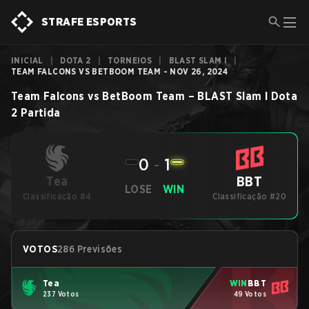
STRAFE ESPORTS
INICIAL
|
DOTA 2
|
TORNEIOS
|
BLAST SLAM I
|
TEAM FALCONS VS BETBOOM TEAM - NOV 26, 2024
Team Falcons
vs
BetBoom Team
–
BLAST Slam I
Dota
2
Partida
0
-
1
BBT
Tea
LOSE
WIN
Classificação #4
Classificação #20
VOTOS
286 Previsões
Tea
WIN
BBT
237 Votos
49 Votos