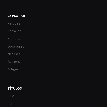
EXPLORAR
Partidas
Torneios
Equipes
Jogadores
Notícias
Authors
Artigos
TÍTULOS
CS2
LoL