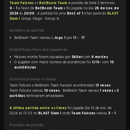
Team Falcons
vs
BetBoom Team
A partida de Dota 2 terminou
0 - 1
a favor de
BetBoom Team
e foi jogada no dia
26 de nov. de
2024
às
20:00
. A partida foi uma
Best of 1
e faz parte do
BLAST
Slam I
Group Stage - Group A.
Detalhes da partida
BetBoom Team venceu o
Jogo 1
por
11 - 17
Estatísticas chave dos jogadores
Maiores mortes foram causadas por
Skiter
com
6 mortes
.
O jogador com maior número de assistências foi
Cr1t-
com
10
assistências
.
Estatísticas Head-to-head
Team Falcons e BetBoom Team haviam se enfrentado
13 vezes
.
Team Falcons venceu
10 vezes
, BetBoom Team venceu
1 vezes
e
2
partidas
terminaram empatadas.
A última partida entre os times
foi jogada dia 10 de nov. de
2024 às 15:30 no
BLAST Slam I
onde
Team Falcons
venceu
3 - 1
.
Previsão da partida