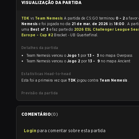
VISUALIZAÇÃO DA PARTIDA
TDK
vs
Team Nemesis
A partida de CS:GO terminou
0 - 2
a favor
Nemesis
e foi jogada no dia
21 de mar. de 2026
às
18:00
. A part
uma
Best of 3
e faz parte do
2026 ESL Challenger League Seas
Europe - Cup #2
Bracket - UB Quarterfinal.
Detalhes da partida
Team Nemesis venceu o
Jogo 1
por
13 - 3
no mapa Overpass
Team Nemesis venceu o
Jogo 2
por
13 - 9
no mapa Ancient
Estatísticas Head-to-head
Esta foi a primeira vez que
TDK
jogou contra
Team Nemesis
.
Previsão da partida
COMENTÁRIO
(
0
)
Login
para comentar sobre esta partida