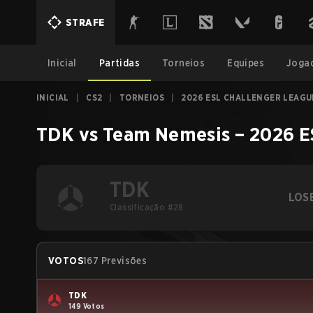
STRAFE
Inicial
Partidas
Torneios
Equipes
Joga
INICIAL
|
CS2
|
TORNEIOS
|
2026 ESL CHALLENGER LEAGUE
TDK
vs
Team Nemesis
–
2026 E
TDK
LOS
Classificação #28
VOTOS
167 Previsões
TDK
149 Votos