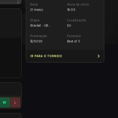
Data
Hora de início
21 março
18:00
Etapa
Localização
Bracket - UB
EU
Quarterfinal
Premiação
Formato
$
25000
Best of 3
IR PARA O TORNEIO
W
L