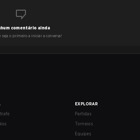
hum comentário ainda
 seja o primeiro a iniciar a conversa!
A
EXPLORAR
trafe
Partidas
Nos
Torneios
Equipes