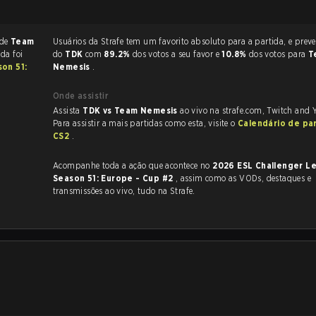
 de
Team
Usuários da Strafe tem um favorito absoluto para a partida, e preveem a vitória
ida foi
do
TDK
com
89.2%
dos votos a seu favor e
10.8%
dos votos para
T
on 51:
Nemesis
.
Onde assistir
Assista
TDK vs Team Nemesis
ao vivo na strafe.com, Twitch and 
Para assistir a mais partidas como esta, visite o
Calendário de pa
CS2
.
Acompanhe toda a ação que acontece no
2026 ESL Challenger L
Season 51: Europe - Cup #2
, assim como as VODs, destaques e
transmissões ao vivo, tudo na Strafe.