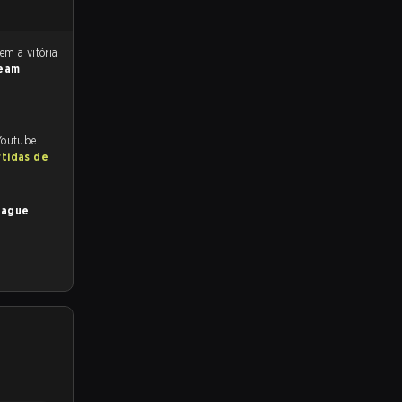
eam
Youtube.
rtidas de
eague