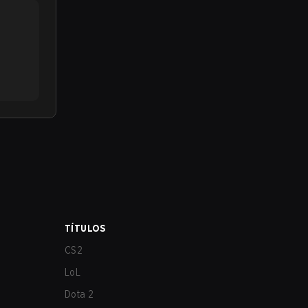
TÍTULOS
CS2
LoL
Dota 2