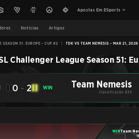
Apostas Em ESports
dores
Notícias
Artigos
 SEASON 51: EUROPE - CUP #2
|
TDK VS TEAM NEMESIS - MAR 21, 2026
SL Challenger League Season 51: Eu
Team Nemesis
0
-
2
E
WIN
Classificação #36
WIN
Team Ne
1