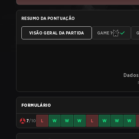
RESUMO DA PONTUAÇÃO
VISÃO GERAL DA PARTIDA
GAME 1
G
Dados 
FORMULÁRIO
7
/10
L
W
W
W
L
W
W
W