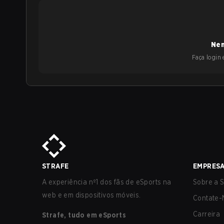
Nen
Faça login e
STRAFE
EMPRES
A experiência nº1 dos fãs de eSports na
Sobre a S
web e em dispositivos móveis.
Contate-
Carreira
Strafe, tudo em eSports