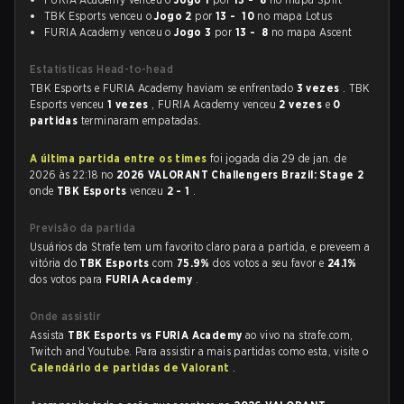
TBK Esports venceu o
Jogo 2
por
13 - 10
no mapa Lotus
FURIA Academy venceu o
Jogo 3
por
13 - 8
no mapa Ascent
Estatísticas Head-to-head
TBK Esports e FURIA Academy haviam se enfrentado
3 vezes
. TBK
Esports venceu
1 vezes
, FURIA Academy venceu
2 vezes
e
0
partidas
terminaram empatadas.
A última partida entre os times
foi jogada dia 29 de jan. de
2026 às 22:18 no
2026 VALORANT Challengers Brazil: Stage 2
onde
TBK Esports
venceu
2 - 1
.
Previsão da partida
Usuários da Strafe tem um favorito claro para a partida, e preveem a
vitória do
TBK Esports
com
75.9%
dos votos a seu favor e
24.1%
dos votos para
FURIA Academy
.
Onde assistir
Assista
TBK Esports vs FURIA Academy
ao vivo na strafe.com,
Twitch and Youtube. Para assistir a mais partidas como esta, visite o
Calendário de partidas de Valorant
.