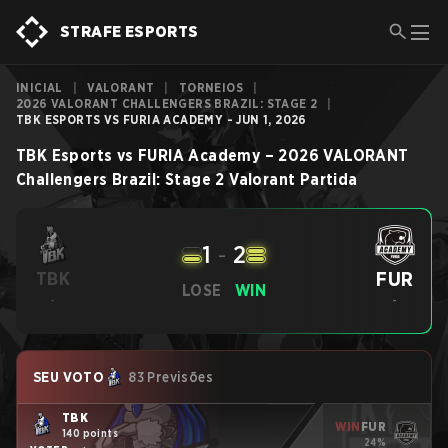
STRAFE ESPORTS
INICIAL
|
VALORANT
|
TORNEIOS
|
2026 VALORANT CHALLENGERS BRAZIL: STAGE 2
|
TBK ESPORTS VS FURIA ACADEMY - JUN 1, 2026
TBK Esports
vs
FURIA Academy
–
2026 VALORANT
Challengers Brazil: Stage 2
Valorant
Partida
1
-
2
FUR
TBK
LOSE
WIN
-
-
SEU VOTO
83 Previsões
TBK
WIN
FUR
140 points
24%