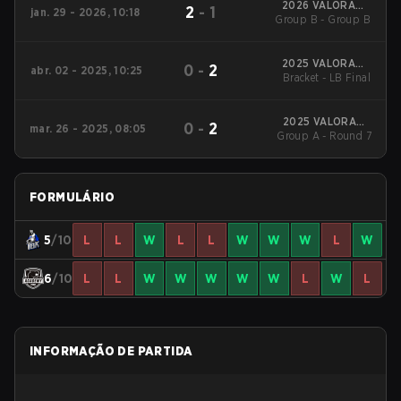
2026 VALORANT
2
-
1
jan. 29 - 2026, 10:18
Challengers Brazil:
Group B - Group B
Stage 1
2025 VALORANT
0
-
2
abr. 02 - 2025, 10:25
Challengers Brazil:
Bracket - LB Final
Stage 1
2025 VALORANT
0
-
2
mar. 26 - 2025, 08:05
Challengers Brazil:
Group A - Round 7
Stage 1
FORMULÁRIO
5
/10
L
L
W
L
L
W
W
W
L
W
6
/10
L
L
W
W
W
W
W
L
W
L
INFORMAÇÃO DE PARTIDA