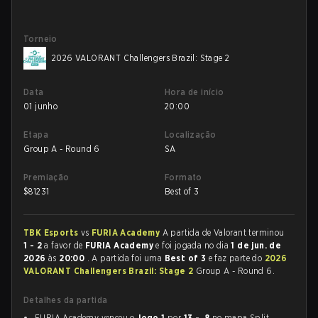
Torneio
2026 VALORANT Challengers Brazil: Stage 2
Data
Hora de início
01 junho
20:00
Etapa
Localização
Group A - Round 6
SA
Premiação
Formato
$
81231
Best of 3
TBK Esports
vs
FURIA Academy
A partida de Valorant terminou
1 - 2
a favor de
FURIA Academy
e foi jogada no dia
1 de jun. de
2026
às
20:00
. A partida foi uma
Best of 3
e faz parte do
2026
VALORANT Challengers Brazil: Stage 2
Group A - Round 6.
Detalhes da partida
FURIA Academy venceu o
Jogo 1
por
13 - 8
no mapa Split