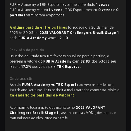
FURIA Academy e TBK Esports haviam se enfrentado
1 vezes
.
FURIA Academy venceu
1 vezes
, TBK Esports venceu
0 vezes
e
0
partidas
terminaram empatadas.
A última partida entre os times
foi jogada dia 26 de mar. de
2025 às 20:05 no
2025 VALORANT Challengers Brazil: Stage 1
onde
FURIA Academy
venceu
2 - 0
.
Previsão da partida
Usuários da Strafe tem um favorito absoluto para a partida, e
preveem a vitória do
FURIA Academy
com
82.8%
dos votos a seu
favor e
17.2%
dos votos para
TBK Esports
.
Onde assistir
Assista
FURIA Academy vs TBK Esports
ao vivo na strafe.com,
Twitch and Youtube. Para assistir a mais partidas como esta, visite o
Calendário de partidas de Valorant
.
Acompanhe toda a ação que acontece no
2025 VALORANT
Challengers Brazil: Stage 1
, assim como as VODs, destaques e
transmissões ao vivo, tudo na Strafe.