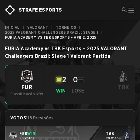
STRAFE ESPORTS
INICIAL
|
VALORANT
|
TORNEIOS
|
2025 VALORANT CHALLENGERS BRAZIL: STAGE 1
|
FURIA ACADEMY VS TBK ESPORTS - APR 2, 2025
FURIA Academy
vs
TBK Esports
–
2025 VALORANT
Challengers Brazil: Stage 1
Valorant
Partida
2
-
0
TBK
FUR
WIN
LOSE
Classificação #99
-
VOTOS
116 Previsões
FUR
WIN
TBK
96 Votos
20 Votos