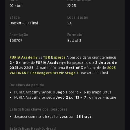
02 abril
22:25
Etapa
Localização
Bracket - LB Final
SA
Premiação
Formato
$
68707
Best of 3
FURIA Academy
vs
TBK Esports
A partida de Valorant terminou
2 - 0
a favor de
FURIA Academy
e foi jogada no dia
2 de abr. de
2025
às
22:25
. A partida foi uma
Best of 3
e faz parte do
2025
VALORANT Challengers Brazil: Stage 1
Bracket - LB Final.
Detalhes da partida
FURIA Academy venceu o
Jogo 1
por
13 - 6
no mapa Lotus
FURIA Academy venceu o
Jogo 2
por
13 - 7
no mapa Fracture
Estatísticas chave dos jogadores
Jogador com mais frags foi
Loss
com
28 frags
.
Estatísticas Head-to-head