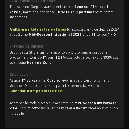
Estatísticas Head-to-head
T1 e Karmine Corp haviam se enfrentado
1 vezes
. T1 venceu
1
vezes
, Karmine Corp venceu
0 vezes
e
0 partidas
terminaram
empatadas.
A última partida entre os times
foi jogada dia 15 de dez. de 2024
às 22:20 no
Mid-Season Invitational 2026
onde
T1
venceu
1 - 0
.
Previsão da partida
Usuários da Strafe tem um favorito absoluto para a partida, e
preveem a vitória do
T1
com
82.9%
dos votos a seu favor e
17.1%
dos
votos para
Karmine Corp
.
Onde assistir
Assista
T1 vs Karmine Corp
ao vivo na strafe.com, Twitch and
Youtube. Para assistir a mais partidas como esta, visite o
Calendário de partidas de LoL
.
Acompanhe toda a ação que acontece no
Mid-Season Invitational
2026
, assim como as VODs, destaques e transmissões ao vivo, tudo
na Strafe.