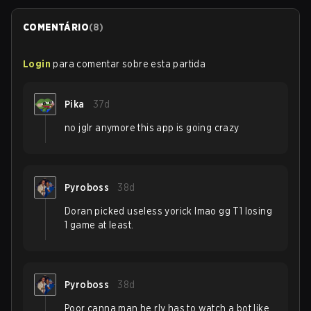
COMENTÁRIO
(
8
)
Login
para comentar sobre esta partida
Pika
37d
no jglr anymore this app is going crazy
Pyroboss
38d
Doran picked useless yorick lmao gg T1 losing
1 game at least.
Pyroboss
38d
Poor canna man he rly has to watch a bot like