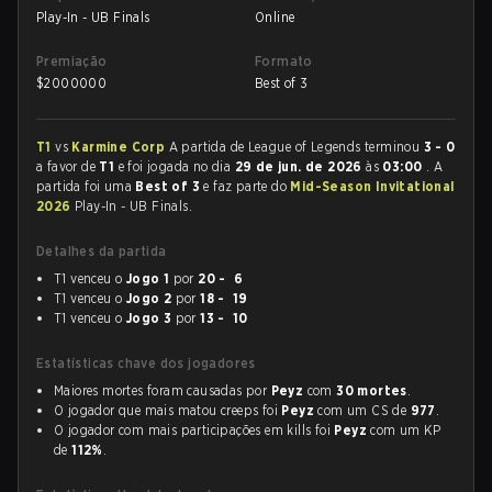
Play-In - UB Finals
Online
Premiação
Formato
$
2000000
Best of 3
T1
vs
Karmine Corp
A partida de League of Legends terminou
3 - 0
a favor de
T1
e foi jogada no dia
29 de jun. de 2026
às
03:00
. A
partida foi uma
Best of 3
e faz parte do
Mid-Season Invitational
2026
Play-In - UB Finals.
Detalhes da partida
T1 venceu o
Jogo 1
por
20 - 6
T1 venceu o
Jogo 2
por
18 - 19
T1 venceu o
Jogo 3
por
13 - 10
Estatísticas chave dos jogadores
Maiores mortes foram causadas por
Peyz
com
30 mortes
.
O jogador que mais matou creeps foi
Peyz
com um CS de
977
.
O jogador com mais participações em kills foi
Peyz
com um KP
de
112%
.