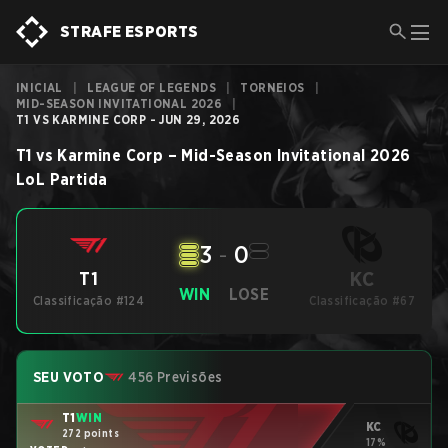
STRAFE ESPORTS
INICIAL
|
LEAGUE OF LEGENDS
|
TORNEIOS
|
MID-SEASON INVITATIONAL 2026
|
T1 VS KARMINE CORP - JUN 29, 2026
T1
vs
Karmine Corp
–
Mid-Season Invitational 2026
LoL
Partida
3
-
0
KC
T1
WIN
LOSE
Classificação #124
Classificação #67
SEU VOTO
456 Previsões
T1
WIN
KC
272 points
17%