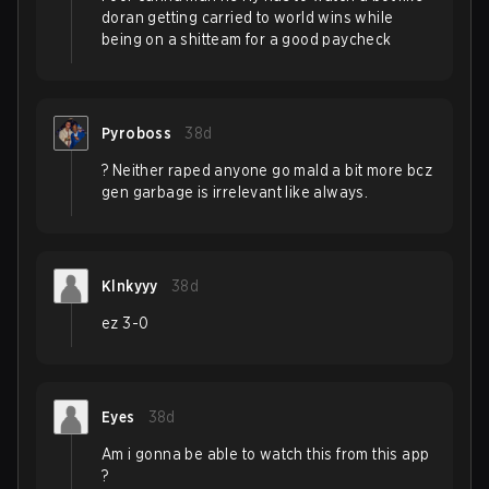
doran getting carried to world wins while
being on a shitteam for a good paycheck
Pyroboss
38d
? Neither raped anyone go mald a bit more bcz
gen garbage is irrelevant like always.
Klnkyyy
38d
ez 3-0
Eyes
38d
Am i gonna be able to watch this from this app
?