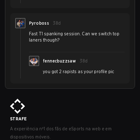
Pyroboss
38d
Fast T1 spanking session. Can we switch top
laners though?
fennecbuzzsaw
38d
you got 2 rapists as your profile pic
STRAFE
A experiência nº1 dos fãs de eSports na web e em
dispositivos móveis.