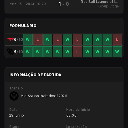
Red Bull League of Its
1
-
0
dez. 15 - 2024, 10:20
Own 2024 Group
Group Stage
Stage
FORMULÁRIO
6
/10
W
L
W
L
W
L
W
W
W
L
9
/10
W
W
W
W
W
L
W
W
W
W
INFORMAÇÃO DE PARTIDA
Torneio
Mid-Season Invitational 2026
Data
Hora de início
29 junho
03:00
Etapa
Localização