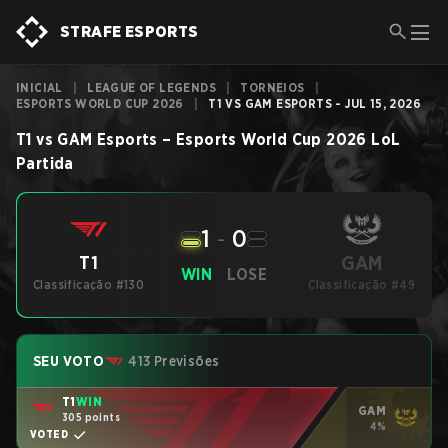
STRAFE ESPORTS
INICIAL
|
LEAGUE OF LEGENDS
|
TORNEIOS
|
ESPORTS WORLD CUP 2026
|
T1 VS GAM ESPORTS - JUL 15, 2026
T1
vs
GAM Esports
–
Esports World Cup 2026
LoL
Partida
1
-
0
GAM
T1
WIN
LOSE
Classificação #130
Classificação #49
SEU VOTO
413 Previsões
T1
WIN
GAM
305 points
4%
VOTED