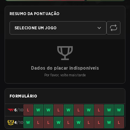
RESUMO DA PONTUAÇÃO
SELECIONE UM JOGO
Dados do placar indisponíveis
Por favor, volte mais tarde
FORMULÁRIO
6
/10
L
W
W
L
W
L
W
L
W
W
4
/10
W
L
L
W
L
W
L
L
W
L