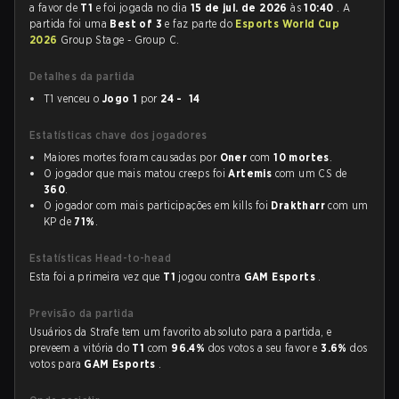
a favor de
T1
e foi jogada no dia
15 de jul. de 2026
às
10:40
. A
partida foi uma
Best of 3
e faz parte do
Esports World Cup
2026
Group Stage - Group C.
Detalhes da partida
T1 venceu o
Jogo 1
por
24 - 14
Estatísticas chave dos jogadores
Maiores mortes foram causadas por
Oner
com
10 mortes
.
O jogador que mais matou creeps foi
Artemis
com um CS de
360
.
O jogador com mais participações em kills foi
Draktharr
com um
KP de
71%
.
Estatísticas Head-to-head
Esta foi a primeira vez que
T1
jogou contra
GAM Esports
.
Previsão da partida
Usuários da Strafe tem um favorito absoluto para a partida, e
preveem a vitória do
T1
com
96.4%
dos votos a seu favor e
3.6%
dos
votos para
GAM Esports
.