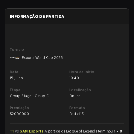
INFORMAÇÃO DE PARTIDA
Torneio
Esports World Cup 2026
Data
Hora de início
15 julho
10:40
Etapa
Localização
Group Stage - Group C
Online
Premiação
Formato
$
2000000
Best of 3
T1
vs
GAM Esports
A partida de League of Legends terminou
1 - 0