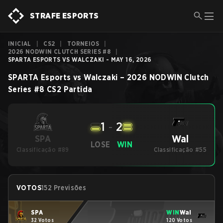
STRAFE ESPORTS
INICIAL
|
CS2
|
TORNEIOS
|
2026 NODWIN CLUTCH SERIES #8
|
SPARTA ESPORTS VS WALCZAKI - MAY 16, 2026
SPARTA Esports
vs
Walczaki
–
2026 NODWIN Clutch
Series #8
CS2
Partida
1
-
2
Wal
SPA
LOSE
WIN
Classificação #89
Classificação #55
VOTOS
152 Previsões
SPA
WIN
Wal
32 Votos
120 Votos