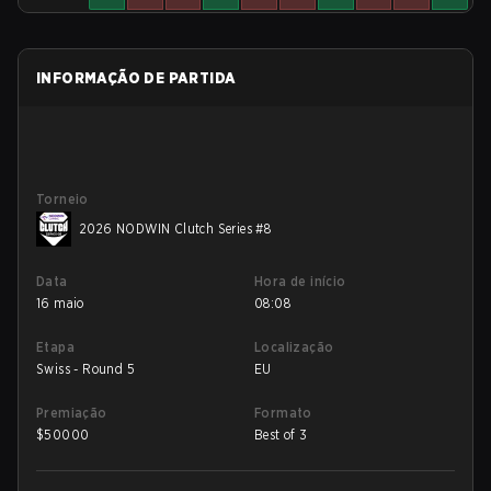
INFORMAÇÃO DE PARTIDA
Torneio
2026 NODWIN Clutch Series #8
Data
Hora de início
16 maio
08:08
Etapa
Localização
Swiss - Round 5
EU
Premiação
Formato
$
50000
Best of 3