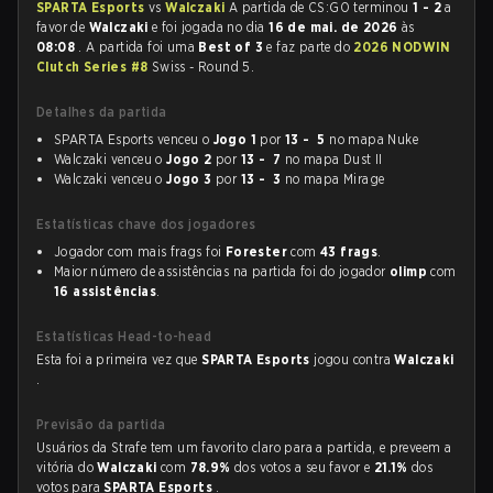
SPARTA Esports
vs
Walczaki
A partida de CS:GO terminou
1 - 2
a
favor de
Walczaki
e foi jogada no dia
16 de mai. de 2026
às
08:08
. A partida foi uma
Best of 3
e faz parte do
2026 NODWIN
Clutch Series #8
Swiss - Round 5.
Detalhes da partida
SPARTA Esports venceu o
Jogo 1
por
13 - 5
no mapa Nuke
Walczaki venceu o
Jogo 2
por
13 - 7
no mapa Dust II
Walczaki venceu o
Jogo 3
por
13 - 3
no mapa Mirage
Estatísticas chave dos jogadores
Jogador com mais frags foi
Forester
com
43 frags
.
Maior número de assistências na partida foi do jogador
olimp
com
16 assistências
.
Estatísticas Head-to-head
Esta foi a primeira vez que
SPARTA Esports
jogou contra
Walczaki
.
Previsão da partida
Usuários da Strafe tem um favorito claro para a partida, e preveem a
vitória do
Walczaki
com
78.9%
dos votos a seu favor e
21.1%
dos
votos para
SPARTA Esports
.