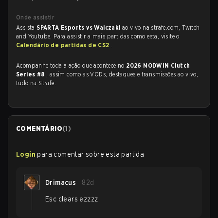
Onde assistir
Assista
SPARTA Esports vs Walczaki
ao vivo na strafe.com, Twitch
and Youtube. Para assistir a mais partidas como esta, visite o
Calendário de partidas de CS2
.
Acompanhe toda a ação que acontece no
2026 NODWIN Clutch
Series #8
, assim como as VODs, destaques e transmissões ao vivo,
tudo na Strafe.
COMENTÁRIO
(
1
)
Login
para comentar sobre esta partida
Drimacus
82d
Esc clears ezzzz