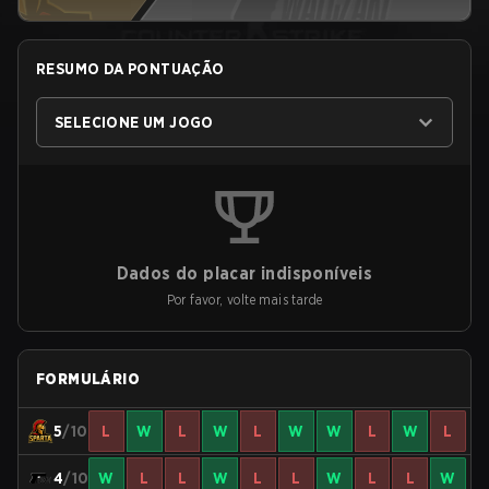
RESUMO DA PONTUAÇÃO
SELECIONE UM JOGO
Dados do placar indisponíveis
Por favor, volte mais tarde
FORMULÁRIO
5
/10
L
W
L
W
L
W
W
L
W
L
4
/10
W
L
L
W
L
L
W
L
L
W