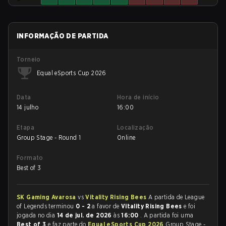
INFORMAÇÃO DE PARTIDA
Torneio
Equal eSports Cup 2026
Data
Hora de início
14 julho
16:00
Etapa
Localização
Group Stage - Round 1
Online
Formato
Best of 3
SK Gaming Avarosa
vs
Vitality Rising Bees
A partida de League
of Legends terminou
0 - 2
a favor de
Vitality Rising Bees
e foi
jogada no dia
14 de jul. de 2026
às
16:00
. A partida foi uma
Best of 3
e faz parte do
Equal eSports Cup 2026
Group Stage -