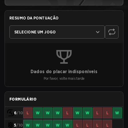
RESUMO DA PONTUAÇÃO
SELECIONE UM JOGO
Dados do placar indisponíveis
Por favor, volte mais tarde
FORMULÁRIO
6
/10
L
W
W
W
L
W
W
L
L
W
5
/10
W
W
W
W
W
L
L
L
L