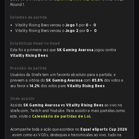
Round 1.
Detalhes da partida
Vitality Rising Bees venceu o
Jogo 1
por
0 - 0
Vitality Rising Bees venceu o
Jogo 2
por
0 - 0
Estatísticas Head-to-head
Esta foi a primeira vez que
SK Gaming Avarosa
jogou contra
Vitality Rising Bees
.
Previsão da partida
Usuários da Strafe tem um favorito absoluto para a partida, e
preveem a vitória do
SK Gaming Avarosa
com
85.8%
dos votos a
seu favor e
14.2%
dos votos para
Vitality Rising Bees
.
Onde assistir
Assista
SK Gaming Avarosa vs Vitality Rising Bees
ao vivo na
strafe.com, Twitch and Youtube. Para assistir a mais partidas como
esta, visite o
Calendário de partidas de LoL
.
Acompanhe toda a ação que acontece no
Equal eSports Cup 2026
, assim como as VODs, destaques e transmissões ao vivo, tudo na