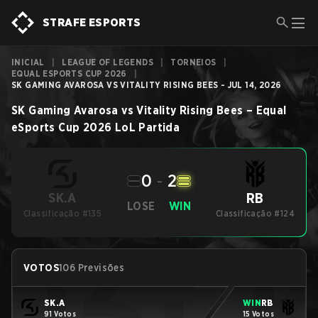
STRAFE ESPORTS
INICIAL
|
LEAGUE OF LEGENDS
|
TORNEIOS
|
EQUAL ESPORTS CUP 2026
|
SK GAMING AVAROSA VS VITALITY RISING BEES - JUL 14, 2026
SK Gaming Avarosa
vs
Vitality Rising Bees
–
Equal
eSports Cup 2026
LoL
Partida
0
-
2
RB
SK.A
LOSE
WIN
Classificação #135
Classificação #124
VOTOS
106 Previsões
SK.A
WIN
RB
91 Votos
15 Votos