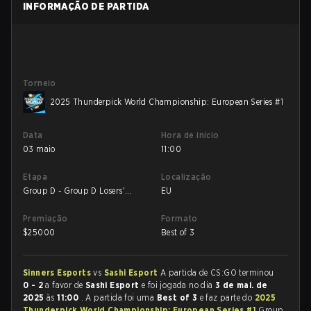
INFORMAÇÃO DE PARTIDA
Torneio
2025 Thunderpick World Championship: European Series #1
Data
Hora de início
03 maio
11:00
Etapa
Localização
Group D - Group D Losers'
EU
Match
Premiação
Formato
$
25000
Best of 3
Sinners Esports
vs
Sashi Esport
A partida de CS:GO terminou
0 - 2
a favor de
Sashi Esport
e foi jogada no dia
3 de mai. de
2025
às
11:00
. A partida foi uma
Best of 3
e faz parte do
2025
Thunderpick World Championship: European Series #1
Group