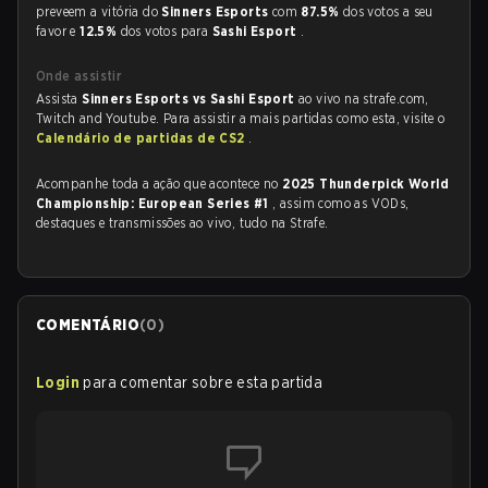
preveem a vitória do
Sinners Esports
com
87.5%
dos votos a seu
favor e
12.5%
dos votos para
Sashi Esport
.
Onde assistir
Assista
Sinners Esports vs Sashi Esport
ao vivo na strafe.com,
Twitch and Youtube. Para assistir a mais partidas como esta, visite o
Calendário de partidas de CS2
.
Acompanhe toda a ação que acontece no
2025 Thunderpick World
Championship: European Series #1
, assim como as VODs,
destaques e transmissões ao vivo, tudo na Strafe.
COMENTÁRIO
(
0
)
Login
para comentar sobre esta partida