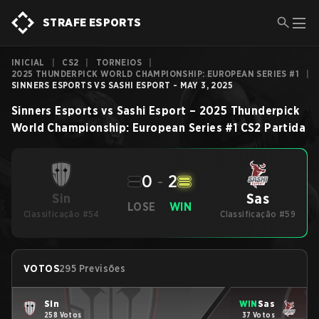
STRAFE ESPORTS
INICIAL
|
CS2
|
TORNEIOS
|
2025 THUNDERPICK WORLD CHAMPIONSHIP: EUROPEAN SERIES #1
|
SINNERS ESPORTS VS SASHI ESPORT - MAY 3, 2025
Sinners Esports
vs
Sashi Esport
–
2025 Thunderpick
World Championship: European Series #1
CS2
Partida
0
-
2
Sas
Sin
LOSE
WIN
Classificação #54
Classificação #59
VOTOS
295 Previsões
Sin
WIN
Sas
258 Votos
37 Votos