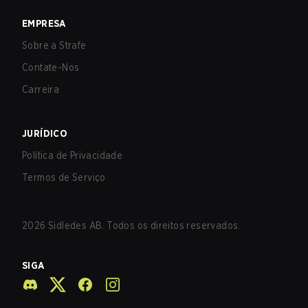
EMPRESA
Sobre a Strafe
Contate-Nos
Carreira
JURÍDICO
Política de Privacidade
Termos de Serviço
2026
Sidledes AB. Todos os direitos reservados.
SIGA