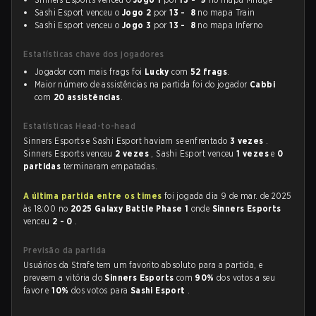
Sashi Esport venceu o
Jogo 2
por
13 - 8
no mapa Train
Sashi Esport venceu o
Jogo 3
por
13 - 8
no mapa Inferno
Estatísticas chave dos jogadores
Jogador com mais frags foi
Lucky
com
52 frags
.
Maior número de assistências na partida foi do jogador
Cabbi
com
20 assistências
.
Estatísticas Head-to-head
Sinners Esports e Sashi Esport haviam se enfrentado
3 vezes
.
Sinners Esports venceu
2 vezes
, Sashi Esport venceu
1 vezes
e
0
partidas
terminaram empatadas.
A última partida entre os times
foi jogada dia 9 de mar. de 2025
às 18:00 no
2025 Galaxy Battle Phase 1
onde
Sinners Esports
venceu
2 - 0
.
Previsão da partida
Usuários da Strafe tem um favorito absoluto para a partida, e
preveem a vitória do
Sinners Esports
com
90%
dos votos a seu
favor e
10%
dos votos para
Sashi Esport
.