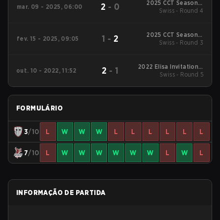
2025 CCT Season 2
2
-
0
mar. 09 - 2025, 06:00
European Series #20
Swiss - Round 4
2025 CCT Season 2
1
-
2
fev. 15 - 2025, 09:05
European Series #18
Swiss - Round 3
2022 Elisa Invitational
2
-
1
out. 10 - 2022, 11:52
Swiss - Round 5
Fall
FORMULÁRIO
3
/10
L
W
W
W
L
L
L
L
L
L
7
/10
L
W
W
W
W
W
W
L
W
L
INFORMAÇÃO DE PARTIDA