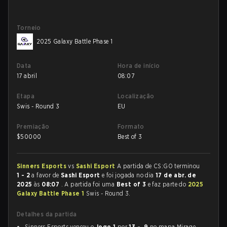
Torneio
2025 Galaxy Battle Phase 1
Data
Hora de início
17 abril
08:07
Etapa
Localização
Swis - Round 3
EU
Premiação
Formato
$
50000
Best of 3
Sinners Esports
vs
Sashi Esport
A partida de CS:GO terminou
1 - 2
a favor de
Sashi Esport
e foi jogada no dia
17 de abr. de
2025
às
08:07
. A partida foi uma
Best of 3
e faz parte do
2025
Galaxy Battle Phase 1
Swis - Round 3.
Detalhes da partida
Sinners Esports venceu o
Jogo 1
por
13 - 9
no mapa Mirage