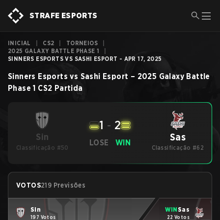
STRAFE ESPORTS
INICIAL
|
CS2
|
TORNEIOS
|
2025 GALAXY BATTLE PHASE 1
|
SINNERS ESPORTS VS SASHI ESPORT - APR 17, 2025
Sinners Esports
vs
Sashi Esport
–
2025 Galaxy Battle
Phase 1
CS2
Partida
1
-
2
Sas
Sin
LOSE
WIN
Classificação #50
Classificação #62
VOTOS
219 Previsões
Sin
WIN
Sas
197 Votos
22 Votos