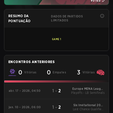
VOTED
RESUMO DA
DADOS DE PARTIDOS
LIMITADOS
PONTUAÇÃO
GAME
1
ENCONTROS ANTERIORES
0
0
3
Vitórias
Empates
Vitórias
Europe MENA League
1
-
2
abr. 17 - 2026, 04:50
Playoffs - LB Semifinals
- Europe MENA
League Kickoff
Six Invitational 2026
1
-
2
jan. 10 - 2026, 06:00
Last Chance Qualifier -
Regional Qualifiers