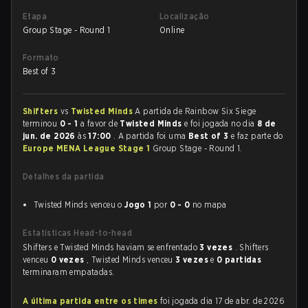
Etapa
Localização
Group Stage - Round 1
Online
Formato
Best of 3
Shifters
vs
Twisted Minds
A partida de Rainbow Six Siege
terminou
0 - 1
a favor de
Twisted Minds
e foi jogada no dia
8 de
jun. de 2026
às
17:00
. A partida foi uma
Best of 3
e faz parte do
Europe MENA League Stage 1
Group Stage - Round 1.
Detalhes da partida
Twisted Minds venceu o
Jogo 1
por
0 - 0
no mapa
Estatísticas Head-to-head
Shifters e Twisted Minds haviam se enfrentado
3 vezes
. Shifters
venceu
0 vezes
, Twisted Minds venceu
3 vezes
e
0 partidas
terminaram empatadas.
A última partida entre os times
foi jogada dia 17 de abr. de 2026