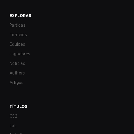
EXPLORAR
Partidas
Torneios
Equipes
Jogadores
Notícias
Authors
Artigos
TÍTULOS
CS2
LoL