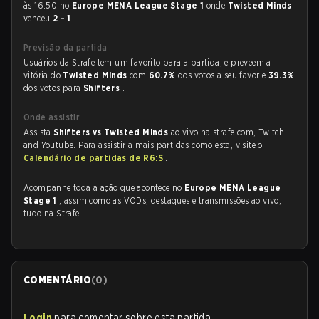
às 16:50 no
Europe MENA League Stage 1
onde
Twisted Minds
venceu
2 - 1
.
Previsão da partida
Usuários da Strafe tem um favorito para a partida, e preveem a
vitória do
Twisted Minds
com
60.7%
dos votos a seu favor e
39.3%
dos votos para
Shifters
.
Onde assistir
Assista
Shifters vs Twisted Minds
ao vivo na strafe.com, Twitch
and Youtube. Para assistir a mais partidas como esta, visite o
Calendário de partidas de R6:S
.
Acompanhe toda a ação que acontece no
Europe MENA League
Stage 1
, assim como as VODs, destaques e transmissões ao vivo,
tudo na Strafe.
COMENTÁRIO
(
0
)
Login
para comentar sobre esta partida