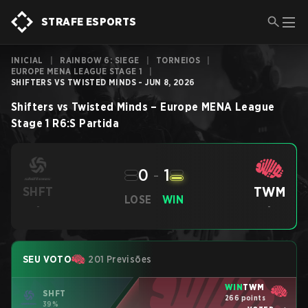
STRAFE ESPORTS
INICIAL
|
RAINBOW 6: SIEGE
|
TORNEIOS
|
EUROPE MENA LEAGUE STAGE 1
|
SHIFTERS VS TWISTED MINDS - JUN 8, 2026
Shifters
vs
Twisted Minds
–
Europe MENA League
Stage 1
R6:S
Partida
0
-
1
TWM
SHFT
LOSE
WIN
-
-
SEU VOTO
201 Previsões
WIN
TWM
SHFT
266 points
39%