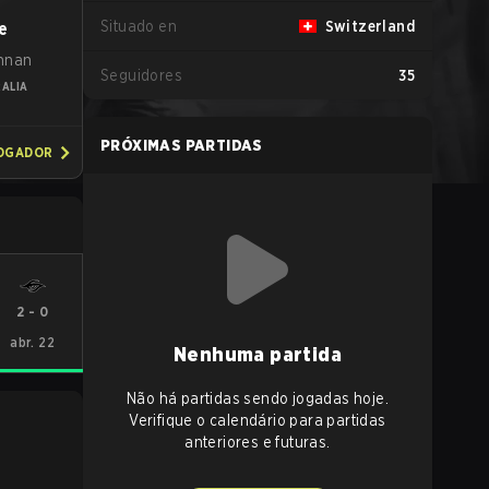
Situado en
Switzerland
e
nnan
Seguidores
35
ALIA
PRÓXIMAS PARTIDAS
JOGADOR
2
-
0
abr. 22
Nenhuma partida
Não há partidas sendo jogadas hoje.
Verifique o calendário para partidas
anteriores e futuras.