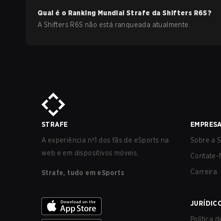
Qual é o Ranking Mundial Strafe da
Shifters
R6S
?
A Shifters R6S não está ranqueada atualmente.
STRAFE
EMPRES
A experiência nº1 dos fãs de eSports na
Sobre a S
web e em dispositivos móveis.
Contate-
Carreira
Strafe, tudo em eSports
JURÍDIC
Política 