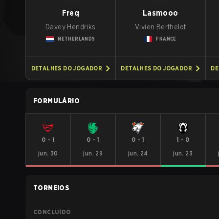
Freq
Lasmooo
Davey Hendriks
Vivien Berthelot
NETHERLANDS
FRANCE
DETALHES DO JOGADOR
DETALHES DO JOGADOR
DE
FORMULÁRIO
0
-
1
0
-
1
0
-
1
1
-
0
jun. 30
jun. 29
jun. 24
jun. 23
TORNEIOS
CONCLUÍDO