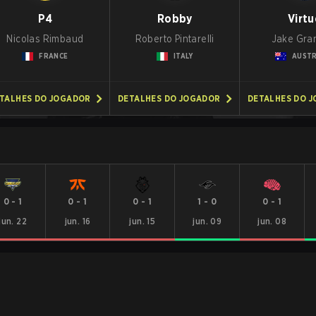
P4
Robby
Virtu
Nicolas Rimbaud
Roberto Pintarelli
Jake Gra
FRANCE
ITALY
AUSTR
TALHES DO JOGADOR
DETALHES DO JOGADOR
DETALHES DO 
0
-
1
0
-
1
0
-
1
1
-
0
0
-
1
jun. 22
jun. 16
jun. 15
jun. 09
jun. 08