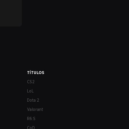
TÍTULOS
CS2
LoL
Dota 2
Valorant
R6:S
CoD