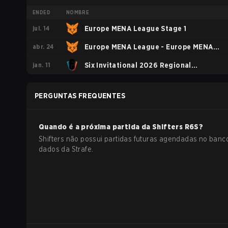
ENDED
NOMBRE
jul. 14
Europe MENA League Stage 1
abr. 24
Europe MENA League - Europe MENA
jan. 11
League Kickoff
Six Invitational 2026 Regional
Qualifiers EU/MENA
PERGUNTAS FREQUENTES
Quando é a próxima partida da
Shifters
R6S
?
Shifters não possui partidas futuras agendadas no banc
dados da Strafe.