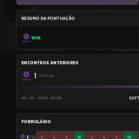
RESUMO DA PONTUAÇÃO
WIN
ENCONTROS ANTERIORES
1
Vitórias
abr. 22 - 2026, 02:00
SHF
FORMULÁRIO
3
/10
L
L
L
W
L
L
L
W