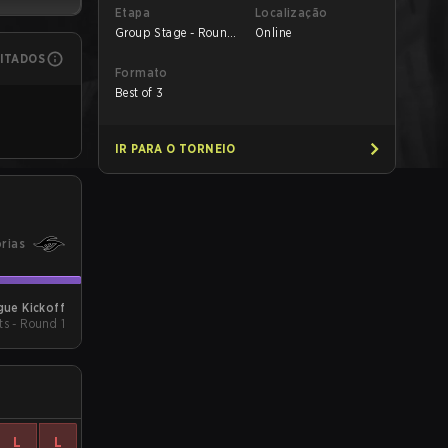
Etapa
Localização
Group Stage - Round
Online
1
MITADOS
Formato
Best of 3
IR PARA O TORNEIO
órias
ue Kickoff
ts - Round 1
L
L