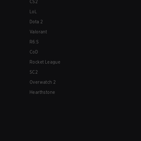
CS2
LoL
Dota 2
Valorant
R6:S
CoD
Rocket League
SC2
Overwatch 2
Hearthstone