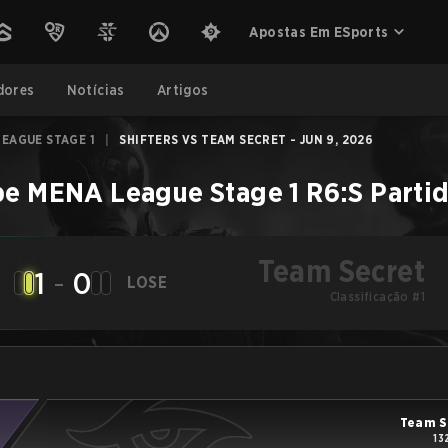
Apostas Em ESports
dores
Notícias
Artigos
EAGUE STAGE 1
|
SHIFTERS VS TEAM SECRET - JUN 9, 2026
e MENA League Stage 1
R6:S
Parti
Team Secret
1
-
0
LOSE
Classificação #1
Team S
13