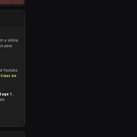
os para
nd Youtube.
rtidas de
tage 1
,
afe.