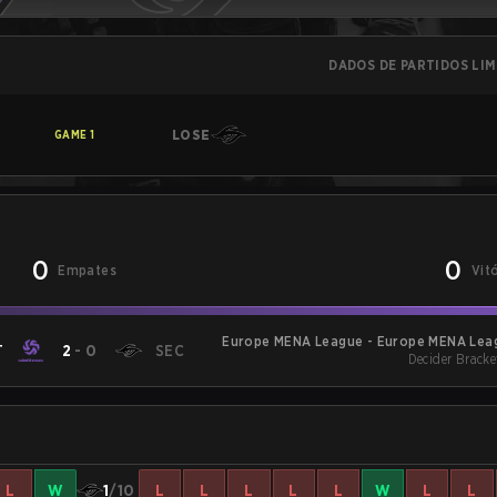
DADOS DE PARTIDOS LI
LOSE
GAME
1
0
0
Empates
Vit
Europe MENA League - Europe MENA Leag
T
2
-
0
SEC
Decider Bracke
L
W
1
/10
L
L
L
L
L
W
L
L