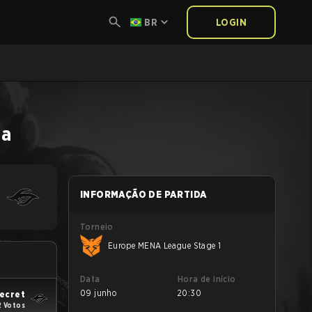
BR
LOGIN
da
INFORMAÇÃO DE PARTIDA
Torneio
Europe MENA League Stage 1
Data
Hora de início
09 junho
20:30
ecret
2 Votos