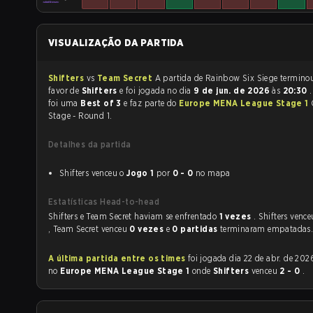
VISUALIZAÇÃO DA PARTIDA
Shifters
vs
Team Secret
A partida de Rainbow Six Siege ter
favor de
Shifters
e foi jogada no dia
9 de jun. de 2026
às
20:30
foi uma
Best of 3
e faz parte do
Europe MENA League Stage 1
Stage - Round 1.
Detalhes da partida
Shifters venceu o
Jogo 1
por
0 - 0
no mapa
Estatísticas Head-to-head
Shifters e Team Secret haviam se enfrentado
1 vezes
. Shifters venc
, Team Secret venceu
0 vezes
e
0 partidas
terminaram empatadas
A última partida entre os times
foi jogada dia 22 de abr. de 2026 às 14:00
no
Europe MENA League Stage 1
onde
Shifters
venceu
2 - 0
.