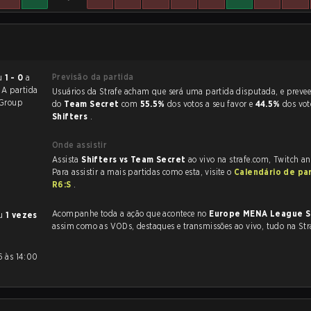
Previsão da partida
minou
1 - 0
a
. A partida
Usuários da Strafe acham que será uma partida disputada, e preveem a vitória
Group
do
Team Secret
com
55.5%
dos votos a seu favor e
44.5%
dos vot
Shifters
.
Onde assistir
Assista
Shifters vs Team Secret
ao vivo na strafe.com, Twitch a
Para assistir a mais partidas como esta, visite o
Calendário de pa
R6:S
.
Acompanhe toda a ação que acontece no
Europe MENA League S
eu
1 vezes
assim como as VODs, destaques e transmissões ao vivo, tudo na Str
.