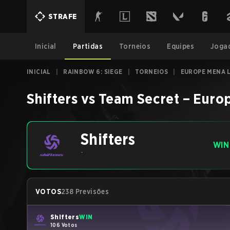
STRAFE
Inicial
Partidas
Torneios
Equipes
Joga
INICIAL
|
RAINBOW 6: SIEGE
|
TORNEIOS
|
EUROPE MENA L
Shifters
vs
Team Secret
–
Europ
Shifters
WIN
-
VOTOS
238 Previsões
Shifters
WIN
106 Votos