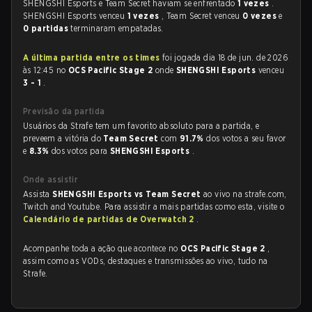
SHENGSHI Esports e Team Secret haviam se enfrentado
1 vezes
.
SHENGSHI Esports venceu
1 vezes
, Team Secret venceu
0 vezes
e
0 partidas
terminaram empatadas.
A última partida entre os times
foi jogada dia 18 de jun. de 2026
às 12:45 no
OCS Pacific Stage 2
onde
SHENGSHI Esports
venceu
3 - 1
.
Previsão da partida
Usuários da Strafe tem um favorito absoluto para a partida, e
preveem a vitória do
Team Secret
com
91.7%
dos votos a seu favor
e
8.3%
dos votos para
SHENGSHI Esports
.
Onde assistir
Assista
SHENGSHI Esports vs Team Secret
ao vivo na strafe.com,
Twitch and Youtube. Para assistir a mais partidas como esta, visite o
Calendário de partidas de Overwatch 2
.
Acompanhe toda a ação que acontece no
OCS Pacific Stage 2
,
assim como as VODs, destaques e transmissões ao vivo, tudo na
Strafe.