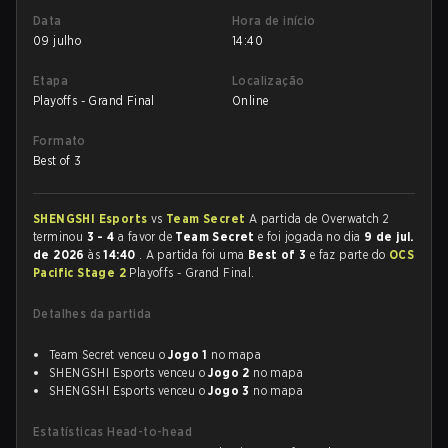
Data
Hora de início
09 julho
14:40
Etapa
Localização
Playoffs - Grand Final
Online
Formato
Best of 3
SHENGSHI Esports
vs
Team Secret
A partida de Overwatch 2
terminou
3 - 4
a favor de
Team Secret
e foi jogada no dia
9 de jul.
de 2026
às
14:40
. A partida foi uma
Best of 3
e faz parte do
OCS
Pacific Stage 2
Playoffs - Grand Final.
Detalhes da partida
Team Secret venceu o
Jogo 1
no mapa
SHENGSHI Esports venceu o
Jogo 2
no mapa
SHENGSHI Esports venceu o
Jogo 3
no mapa
Estatísticas Head-to-head