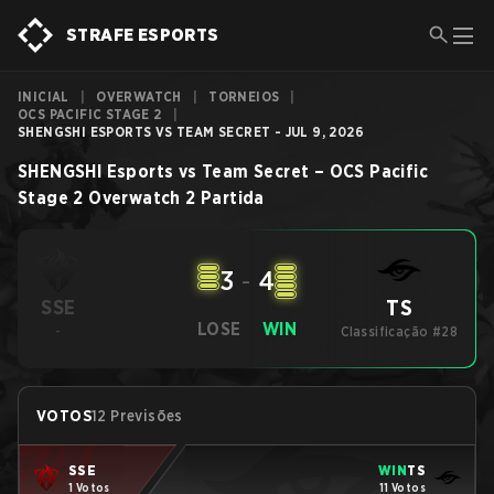
STRAFE ESPORTS
INICIAL
|
OVERWATCH
|
TORNEIOS
|
OCS PACIFIC STAGE 2
|
SHENGSHI ESPORTS VS TEAM SECRET - JUL 9, 2026
SHENGSHI Esports
vs
Team Secret
–
OCS Pacific
Stage 2
Overwatch 2
Partida
3
-
4
TS
SSE
LOSE
WIN
-
Classificação #28
VOTOS
12 Previsões
SSE
WIN
TS
1 Votos
11 Votos