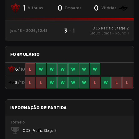
1
0
0
Vitórias
Empates
Vitórias
OCS Pacific Stage 2
3
-
1
jun. 18 - 2026, 12:45
Group Stage - Round 1
FORMULÁRIO
6
/10
L
W
W
W
W
W
W
5
/10
L
L
W
W
W
W
L
W
L
L
INFORMAÇÃO DE PARTIDA
Torneio
OCS Pacific Stage 2