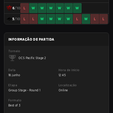
6
/10
L
W
W
W
W
W
W
5
/10
L
L
W
W
W
W
L
W
L
L
INFORMAÇÃO DE PARTIDA
Torneio
OCS Pacific Stage 2
Data
Hora de início
18 junho
12:45
Etapa
Localização
Group Stage - Round 1
Online
Formato
Best of 3