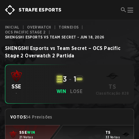
STRAFE ESPORTS
INICIAL
|
OVERWATCH
|
TORNEIOS
|
OCS PACIFIC STAGE 2
|
SHENGSHI ESPORTS VS TEAM SECRET - JUN 18, 2026
SHENGSHI Esports
vs
Team Secret
–
OCS Pacific
Stage 2
Overwatch 2
Partida
3
-
1
TS
SSE
WIN
LOSE
-
Classificação #28
VOTOS
54 Previsões
SSE
WIN
TS
21 Votos
33 Votos