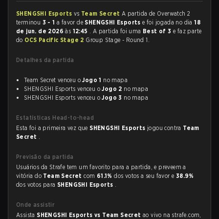
SHENGSHI Esports
vs
Team Secret
A partida de Overwatch 2
terminou
3 - 1
a favor de
SHENGSHI Esports
e foi jogada no dia
18
de jun. de 2026
às
12:45
. A partida foi uma
Best of 3
e faz parte
do
OCS Pacific Stage 2
Group Stage - Round 1.
Detalhes da partida
Team Secret venceu o
Jogo 1
no mapa
SHENGSHI Esports venceu o
Jogo 2
no mapa
SHENGSHI Esports venceu o
Jogo 3
no mapa
Estatísticas Head-to-head
Esta foi a primeira vez que
SHENGSHI Esports
jogou contra
Team
Secret
.
Previsão da partida
Usuários da Strafe tem um favorito para a partida, e preveem a
vitória do
Team Secret
com
61.1%
dos votos a seu favor e
38.9%
dos votos para
SHENGSHI Esports
.
Onde assistir
Assista
SHENGSHI Esports vs Team Secret
ao vivo na strafe.com,