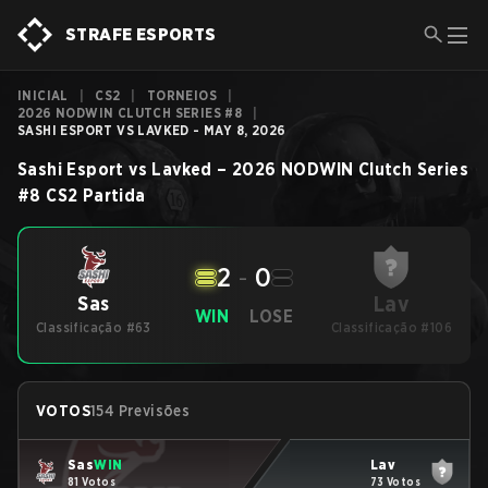
STRAFE ESPORTS
INICIAL
|
CS2
|
TORNEIOS
|
2026 NODWIN CLUTCH SERIES #8
|
SASHI ESPORT VS LAVKED - MAY 8, 2026
Sashi Esport
vs
Lavked
–
2026 NODWIN Clutch Series
#8
CS2
Partida
2
-
0
Lav
Sas
WIN
LOSE
Classificação #63
Classificação #106
VOTOS
154 Previsões
Sas
WIN
Lav
81 Votos
73 Votos