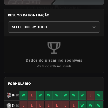
RESUMO DA PONTUAÇÃO
SELECIONE UM JOGO
Dados do placar indisponíveis
Por favor, volte mais tarde
FORMULÁRIO
8
/10
W
L
W
W
W
W
W
W
L
W
3
/10
L
L
L
L
L
L
L
W
W
W