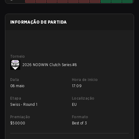
INFORMAÇÃO DE PARTIDA
Torneio
2026 NODWIN Clutch Series #8
Data
Hora de início
08 maio
17:09
Etapa
Localização
Swiss - Round 1
EU
Premiação
Formato
$
50000
Best of 3