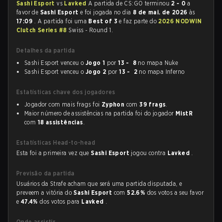
Sashi Esport
vs
Lavked
A partida de CS:GO terminou
2 - 0
a
favor de
Sashi Esport
e foi jogada no dia
8 de mai. de 2026
às
17:09
. A partida foi uma
Best of 3
e faz parte do
2026 NODWIN
Clutch Series #8
Swiss - Round 1.
Detalhes da partida
Sashi Esport venceu o
Jogo 1
por
13 - 8
no mapa Nuke
Sashi Esport venceu o
Jogo 2
por
13 - 2
no mapa Inferno
Estatísticas chave dos jogadores
Jogador com mais frags foi
Zyphon
com
39 frags
.
Maior número de assistências na partida foi do jogador
MistR
com
18 assistências
.
Estatísticas Head-to-head
Esta foi a primeira vez que
Sashi Esport
jogou contra
Lavked
.
Previsão da partida
Usuários da Strafe acham que será uma partida disputada, e
preveem a vitória do
Sashi Esport
com
52.6%
dos votos a seu favor
e
47.4%
dos votos para
Lavked
.
Onde assistir