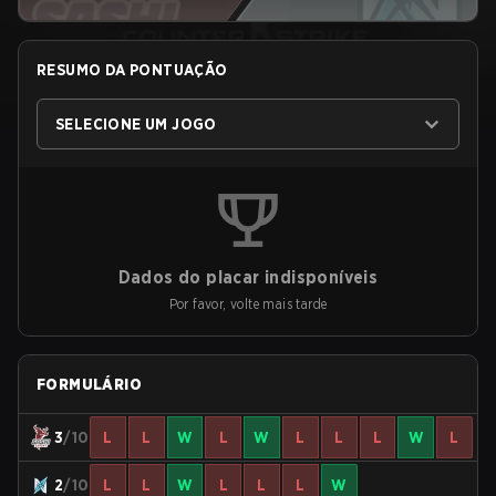
RESUMO DA PONTUAÇÃO
SELECIONE UM JOGO
Dados do placar indisponíveis
Por favor, volte mais tarde
FORMULÁRIO
3
/10
L
L
W
L
W
L
L
L
W
L
2
/10
L
L
W
L
L
L
W