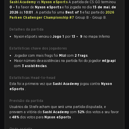
Sashi Academy
vs
Nyxon eSports
A partida de CS:GO terminou
0 - 1
a favor de
Nyxon eSports
e foi jogada no dia
15 de mai. de
2026
às
10:01
. A partida foi uma
Best of 1
e faz parte do
2026
Parken Challenger Championship #7
Group B - Group B.
Detalhes da partida
Nyxon eSports venceu o
Jogo 1
por
13 - 9
no mapa Inferno
Estatísticas chave dos jogadores
Jogador com mais frags foi
Mizi
com
2 frags
.
Maior número de assistências na partida foi do jogador
mtjpapi
com
3 assistências
.
Estatísticas Head-to-head
Esta foi a primeira vez que
Sashi Academy
jogou contra
Nyxon
eSports
.
Previsão da partida
Usuários da Strafe acham que será uma partida disputada, e
preveem a vitória do
Sashi Academy
com
52%
dos votos a seu favor
e
48%
dos votos para
Nyxon eSports
.
Onde assistir