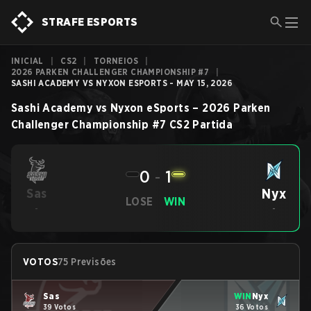
STRAFE ESPORTS
INICIAL
|
CS2
|
TORNEIOS
|
2026 PARKEN CHALLENGER CHAMPIONSHIP #7
|
SASHI ACADEMY VS NYXON ESPORTS - MAY 15, 2026
Sashi Academy
vs
Nyxon eSports
–
2026 Parken
Challenger Championship #7
CS2
Partida
0
-
1
Nyx
Sas
LOSE
WIN
-
-
VOTOS
75 Previsões
Sas
WIN
Nyx
39 Votos
36 Votos