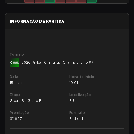
INFORMAÇÃO DE PARTIDA
Torneio
2026 Parken Challenger Championship #7
Data
Hora de início
15 maio
10:01
Etapa
Localização
Group B - Group B
EU
Premiação
Formato
$
11667
Best of 1