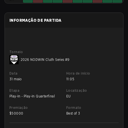
INFORMAÇÃO DE PARTIDA
Torneio
2026 NODWIN Cluth Series #9
Data
Hora de início
31 maio
11:05
Etapa
Localização
Play-In - Play-In Quarterfinal
EU
Premiação
Formato
$
50000
Best of 3