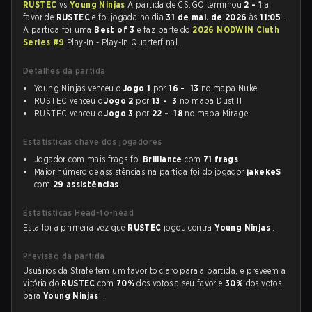
RUSTEC
vs
Young Ninjas
A partida de CS:GO terminou
2 - 1
a
favor de
RUSTEC
e foi jogada no dia
31 de mai. de 2026
às
11:05
.
A partida foi uma
Best of 3
e faz parte do
2026 NODWIN Cluth
Series #9
Play-In - Play-In Quarterfinal.
Detalhes da partida
Young Ninjas venceu o
Jogo 1
por
16 - 13
no mapa Nuke
RUSTEC venceu o
Jogo 2
por
13 - 3
no mapa Dust II
RUSTEC venceu o
Jogo 3
por
22 - 18
no mapa Mirage
Estatísticas chave dos jogadores
Jogador com mais frags foi
Brilliance
com
71 frags
.
Maior número de assistências na partida foi do jogador
jakekeS
com
29 assistências
.
Estatísticas Head-to-head
Esta foi a primeira vez que
RUSTEC
jogou contra
Young Ninjas
.
Previsão da partida
Usuários da Strafe tem um favorito claro para a partida, e preveem a
vitória do
RUSTEC
com
70%
dos votos a seu favor e
30%
dos votos
para
Young Ninjas
.