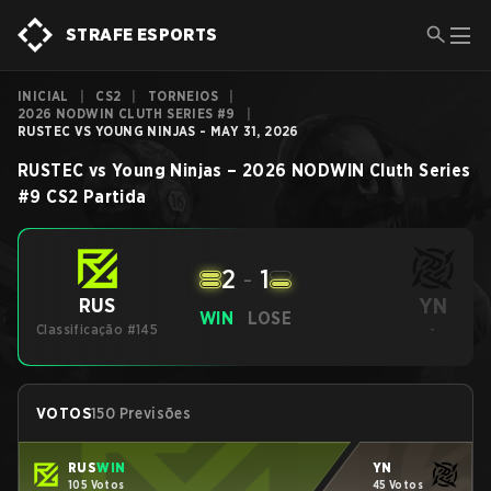
STRAFE ESPORTS
INICIAL
|
CS2
|
TORNEIOS
|
2026 NODWIN CLUTH SERIES #9
|
RUSTEC VS YOUNG NINJAS - MAY 31, 2026
RUSTEC
vs
Young Ninjas
–
2026 NODWIN Cluth Series
#9
CS2
Partida
2
-
1
YN
RUS
WIN
LOSE
Classificação #145
-
VOTOS
150 Previsões
RUS
WIN
YN
105 Votos
45 Votos