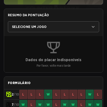
RESUMO DA PONTUAÇÃO
SELECIONE UM JOGO
Dados do placar indisponíveis
Por favor, volte mais tarde
FORMULÁRIO
2
/10
L
L
L
W
L
L
L
L
W
L
7
/10
W
L
W
W
L
W
W
L
W
W